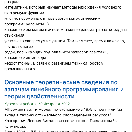
раздела
математики, который изучает методы нахождения условного
экстремума функции
многих переменных и называется математическим
программированием. В
классическом математическом анализе рассматривается задача
отыскания
условного экстремума функции. Тем не менее, время показало,
что для многих
задач, возникающих под влиянием запросов практики,
классические методы
недостаточны. В связи с развитием техники, ростом
промышленного
Основные теоретические сведения по
задачам линейного программирования и
теории двойственности
Курсовая работа, 29 Февраля 2012
МПремию памяти Нобеля по экономике в 1975 г. получили ”за
вклад в теорию оптимального распределения ресурсов”
Канторович Леонид Витальевич совместно с Тьяллингом Ч.
Купмансом.
Еще в 1938 г. Л.В. Канторович разработал метод распределения