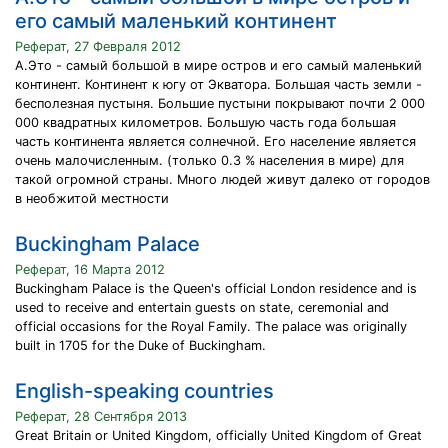
его самый маленький континент
Реферат, 27 Февраля 2012
A.Это - самый большой в мире остров и его самый маленький
континент. Континент к югу от Экватора. Большая часть земли -
бесполезная пустыня. Большие пустыни покрывают почти 2 000
000 квадратных километров. Большую часть года большая
часть континента является солнечной. Его население является
очень малочисленным. (только 0.3 % населения в мире) для
такой огромной страны. Много людей живут далеко от городов
в необжитой местности
Buckingham Palace
Реферат, 16 Марта 2012
Buckingham Palace is the Queen's official London residence and is
used to receive and entertain guests on state, ceremonial and
official occasions for the Royal Family. The palace was originally
built in 1705 for the Duke of Buckingham.
English-speaking countries
Реферат, 28 Сентября 2013
Great Britain or United Kingdom, officially United Kingdom of Great