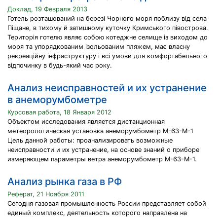
Доклад, 19 Февраля 2013
Готель розташований на березі Чорного моря поблизу від села
Піщане, в тихому й затишному куточку Кримського півострова.
Територія готелю являє собою котеджне селище із виходом до
моря та упорядкованим ізольованим пляжем, має власну
рекреаційну інфраструктуру і всі умови для комфортабельного
відпочинку в будь-який час року.
Анализ неисправностей и их устранение
в анеморумбометре
Курсовая работа, 18 Января 2012
Объектом исследования является дистанционная
метеорологическая установка анеморумбометр М-63-М-1
Цель данной работы: проанализировать возможные
неисправности и их устранение, на основе знаний о приборе
измеряющем параметры ветра анеморумбометр М-63-М-1.
Анализ рынка газа в РФ
Реферат, 21 Ноября 2011
Сегодня газовая промышленность России представляет собой
единый комплекс, деятельность которого направлена на