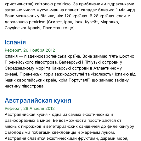
християнства) світовою релігією. За приблизними підрахунками,
загальне число мусульман на планеті складає близько 1 мільярд.
Вони мешкають у більше, ніж 120 країнах. В 28 країнах іслам є
державною релігією (Єгипет, Іран, Ірак, Кувейт, Марокко,
Саудівська Аравія, Пакистан тощо).
Іспанія
Реферат, 26 Ноября 2012
Іспанія — південноєвропейська країна. Вона займає п'ять шостих
Піренейського півострова, Балеарські і Пітіузькі острови у
Середземному морі та Канарські острови в Атлантичному
океані. Піренейські гори важкодоступні та «ізолюють» Іспанію від
інших європейських країн, крім Португалії, що займає західну
частину півострова.
Австралийская кухня
Реферат, 28 Апреля 2012
Австралийская кухня - одна из самых экзотических и
разнообразных в мире. Ее возможности простираются от
мясных пирожков и вегетарианских сэндвичей до филе кенгуру
с молодыми побегами свекловицы и жареным луком.
Австралия славится экзотическими фруктами, дарами моря,