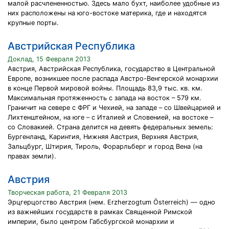
малой расчлененностью. Здесь мало бухт, наиболее удобные из
них расположены на юго-востоке материка, где и находятся
крупные порты.
Австрийская Республика
Доклад, 15 Февраля 2013
Австрия, Австрийская Республика, государство в Центральной
Европе, возникшее после распада Австро-Венгерской монархии
в конце Первой мировой войны. Площадь 83,9 тыс. кв. км.
Максимальная протяженность с запада на восток – 579 км.
Граничит на севере с ФРГ и Чехией, на западе – со Швейцарией и
Лихтенштейном, на юге – с Италией и Словенией, на востоке –
со Словакией. Страна делится на девять федеральных земель:
Бургенланд, Каринтия, Нижняя Австрия, Верхняя Австрия,
Зальцбург, Штирия, Тироль, Форарльберг и город Вена (на
правах земли).
Австрия
Творческая работа, 21 Февраля 2013
Эрцгерцогство Австрия (нем. Erzherzogtum Österreich) — одно
из важнейших государств в рамках Священной Римской
империи, было центром Габсбургской монархии и