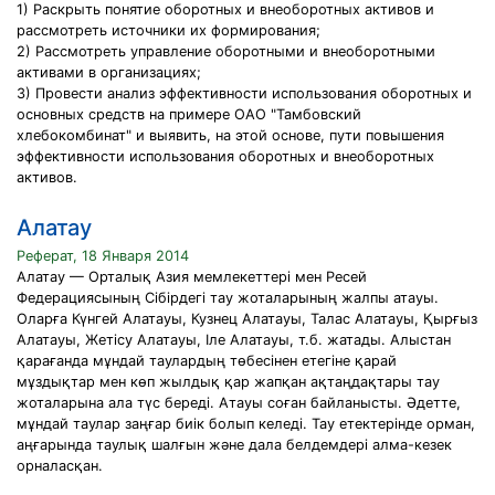
1) Раскрыть понятие оборотных и внеоборотных активов и
рассмотреть источники их формирования;
2) Рассмотреть управление оборотными и внеоборотными
активами в организациях;
3) Провести анализ эффективности использования оборотных и
основных средств на примере ОАО "Тамбовский
хлебокомбинат" и выявить, на этой основе, пути повышения
эффективности использования оборотных и внеоборотных
активов.
Алатау
Реферат, 18 Января 2014
Алатау — Орталық Азия мемлекеттері мен Ресей
Федерациясының Сібірдегі тау жоталарының жалпы атауы.
Оларға Күнгей Алатауы, Кузнец Алатауы, Талас Алатауы, Қырғыз
Алатауы, Жетісу Алатауы, Iле Алатауы, т.б. жатады. Алыстан
қарағанда мұндай таулардың төбесінен етегіне қарай
мұздықтар мен көп жылдық қар жапқан ақтаңдақтары тау
жоталарына ала түс береді. Атауы соған байланысты. Әдетте,
мұндай таулар заңғар биік болып келеді. Тау етектерінде орман,
аңғарында таулық шалғын және дала белдемдері алма-кезек
орналасқан.