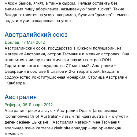
мясом быков, ягнят, а также сыром. Нельзя оставить без
внимания пищу аборигенов, называемую "bush tucker". Такие
блюда готовятся на углях, например, булочка "дампер" - смесь
воды и муки, зажаренная на углях.
Австралийский союз
Доклад, 17 Мая 2012
Австралийский союз, государство в Южном полушарии, на
материке Австралия, остров Тасмания и мелких островах. Она
относится к числу экономически развитых стран ООН.
Территория этого государства 7,7 млн. км2. Австралия -
федерация в составе 6 штатов и 2-х территорий. Входит в
содружество Конституционная монархия. Столица Австралии
-Канберра.
Австралия
Реферат, 05 Января 2012
Австралия, ресми атауы - Австралия Одағы (ағылшынша
'Commonwealth of Australia' - латын тіліндегі australis - оңтүстік
деген сөзінен шыққан) - Австралия материгі мен Тасмания
аралында және көптеген кішігірім аралдарында орналасқан
мемлекет.