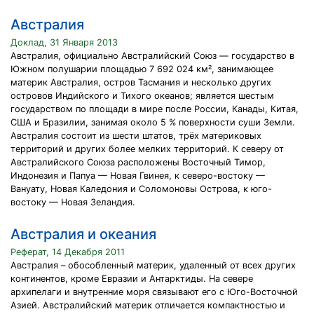
Австралия
Доклад, 31 Января 2013
Австралия, официально Австралийский Союз — государство в
Южном полушарии площадью 7 692 024 км², занимающее
материк Австралия, остров Тасмания и несколько других
островов Индийского и Тихого океанов; является шестым
государством по площади в мире после России, Канады, Китая,
США и Бразилии, занимая около 5 % поверхности суши Земли.
Австралия состоит из шести штатов, трёх материковых
территорий и других более мелких территорий. К северу от
Австралийского Союза расположены Восточный Тимор,
Индонезия и Папуа — Новая Гвинея, к северо-востоку —
Вануату, Новая Каледония и Соломоновы Острова, к юго-
востоку — Новая Зеландия.
Австралия и океания
Реферат, 14 Декабря 2011
Австралия – обособленный материк, удаленный от всех других
континентов, кроме Евразии и Антарктиды. На севере
архипелаги и внутренние моря связывают его с Юго-Восточной
Азией. Австралийский материк отличается компактностью и