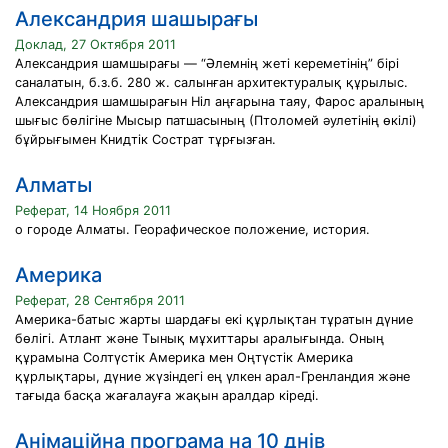
Александрия шашырағы
Доклад, 27 Октября 2011
Александрия шамшырағы — “Әлемнің жеті кереметінің” бірі
саналатын, б.з.б. 280 ж. салынған архитектуралық құрылыс.
Александрия шамшырағын Ніл аңғарына таяу, Фарос аралының
шығыс бөлігіне Мысыр патшасының (Птоломей әулетінің өкілі)
бұйрығымен Книдтік Сострат тұрғызған.
Алматы
Реферат, 14 Ноября 2011
о городе Алматы. Георафическое положение, история.
Америка
Реферат, 28 Сентября 2011
Америка-батыс жарты шардағы екі құрлықтан тұратын дүние
бөлігі. Атлант және Тынық мұхиттары аралығында. Оның
құрамына Солтүстік Америка мен Оңтүстік Америка
құрлықтары, дүние жүзіндегі ең үлкен арал-Гренландия және
тағыда басқа жағалауға жақын аралдар кіреді.
Анімаційна програма на 10 днів