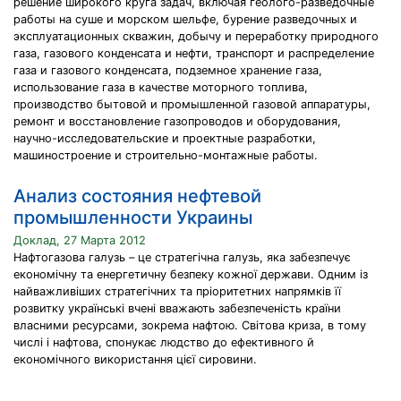
решение широкого круга задач, включая геолого-разведочные
работы на суше и морском шельфе, бурение разведочных и
эксплуатационных скважин, добычу и переработку природного
газа, газового конденсата и нефти, транспорт и распределение
газа и газового конденсата, подземное хранение газа,
использование газа в качестве моторного топлива,
производство бытовой и промышленной газовой аппаратуры,
ремонт и восстановление газопроводов и оборудования,
научно-исследовательские и проектные разработки,
машиностроение и строительно-монтажные работы.
Анализ состояния нефтевой
промышленности Украины
Доклад, 27 Марта 2012
Нафтогазова галузь – це стратегічна галузь, яка забезпечує
економічну та енергетичну безпеку кожної держави. Одним із
найважливіших стратегічних та пріоритетних напрямків її
розвитку українські вчені вважають забезпеченість країни
власними ресурсами, зокрема нафтою. Світова криза, в тому
числі і нафтова, спонукає людство до ефективного й
економічного використання цієї сировини.