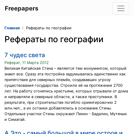
Freepapers
Главная
Рефераты по географии
Рефераты по географии
7 чудес света
Реферат, 11 Марта 2012
Великая Китайская Стена – является тем монументом, который
знают все. Сразу эта постройка задумывалась единственно как
препятствие для северных племён, создававших угрозу
существования государства. Строили её на протяжении 2700
лет. На работу сгонялись крестьяне, которых отрывали от дома
и направляли в северные области, а также преступники. В
результате, при строительстве погибло ориентировочно 2
млн.чел., а их останки добавлялись в основание Стены.
Отдельные участки Стены окружают Пекин - Бадалин, Мутянью
и Симатай.
A.Это - самый большой в мире остров и