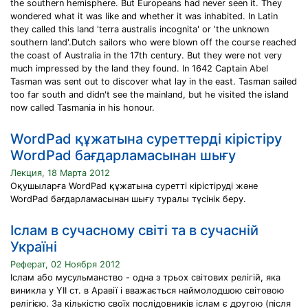
the southern hemisphere. But Europeans had never seen it. They
wondered what it was like and whether it was inhabited. In Latin
they called this land 'terra australis incognita' or 'the unknown
southern land'.Dutch sailors who were blown off the course reached
the coast of Australia in the 17th century. But they were not very
much impressed by the land they found. In 1642 Captain Abel
Tasman was sent out to discover what lay in the east. Tasman sailed
too far south and didn't see the mainland, but he visited the island
now called Tasmania in his honour.
WordPad құжатына суреттерді кірістіру
WordPad бағдарламасынан шығу
Лекция, 18 Марта 2012
Оқушыларға WordPad құжатына суретті кірістіруді және
WordPad бағдарламасынан шығу туралы түсінік беру.
Іслам в сучасному світі та в сучасній
Україні
Реферат, 02 Ноября 2012
Іслам або мусульманство - одна з трьох світових релігій, яка
виникла у YII ст. в Аравії і вважається наймолодшою світовою
релігією. За кількістю своїх послідовників іслам є другою (після