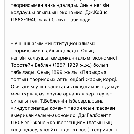
теориясымен айкындалады. Оның негізін
қолдаушы ағылшын экономисі Дж.Кейнс
(1883-1946 ж.ж.) болып табылады;
– үшінші ағым «институционализм»
теориясымен айқындалады. Оның
негізін қалаушы американ ғалым-экономисі
Торстейн Веблен (1857-1929 ж.ж.) болып
табылады. Оның 1899 жылы «Парықсыз
топтың теориясы» атты еңбегі жарық көрді.
Осы ағым үшін капиталистік қоғамның дамуы
мен түрінің өзгеруіне арналған зерттеулер
сипаты тән. Т.Вебленнің ізбасарларына
«индустриалды қоғам» теориясын жасаған
американ ғалым-экономисі Дж.Гэлбрейтті
(1908 ж.) және «конвергенция» (латынның
жақындасу, ұксайтын деген сөзі) теориясын