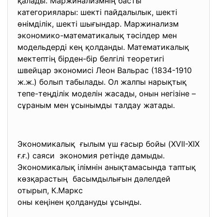
қалады. Маржинализмнің басты
категориялары: шекті пайдалылык, шекті
өнімділік, шекті шығындар. Маржинализм
экономико-математикалық тәсілдер мен
модельдерді кең қолданды. Математикалық
мектептің бірден-бір белгілі теоретигі
швейцар экономисі Леон Вальрас (1834-1910
ж.ж.) болып табылады. Ол жалпы нарықтық
тепе-теңділік моделін жасады, онын негізіне –
сұраным мен ұсынымды талдау жатады.
Экономикалық ғылым үш ғасыр бойы (XVII-XIX
ғ.ғ.) саяси экономия ретінде дамыды.
Экономикалық ілімнін анықтамасында таптық
көзқарастың басымдылығын дәлелдей
отырып, К.Маркс
оны кеңінен қолдануды ұсынды.