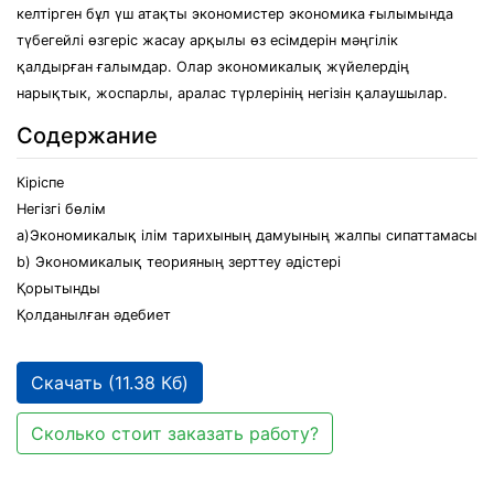
келтірген бұл үш атақты экономистер экономика ғылымында
түбегейлі өзгеріс жасау арқылы өз есімдерін мәңгілік
қалдырған ғалымдар. Олар экономикалық жүйелердің
нарықтык, жоспарлы, аралас түрлерінің негізін қалаушылар.
Содержание
Кіріспе
Негізгі бөлім
a)Экономикалық ілім тарихының дамуының жалпы сипаттамасы
b) Экономикалық теорияның зерттеу әдістері
Қорытынды
Қолданылған әдебиет
Скачать (11.38 Кб)
Сколько стоит заказать работу?