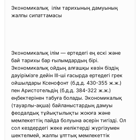
Экономикалық ілім тарихының дамуының
жалпы сипаттамасы
Экономикалық ілім — ертедегі ең ескі және
бай тарихы бар ғылымдардың бірі.
Экономикалық ойдың алғашқы көзін біздің
дәуірімізге дейін ІІІ-ші ғасырда ертедегі грек
ойшылдары Ксенофонт (б.д.д. 430-355 ж.ж.)
пен Аристотельдің (б.д.д. 384-322 ж.ж.)
еңбектерінен табуға болады. Экономикалық
(тауарлы-ақша) байланыстардың дамуы
феодалдық тұйықтылықты жоюға және
мемлекеттің пайда болуына әсерін тигізді. Ол
сол кездердегі жеке иеліктерді жүргізумен
шектелмей, жалпы ұлттық мемлекеттік