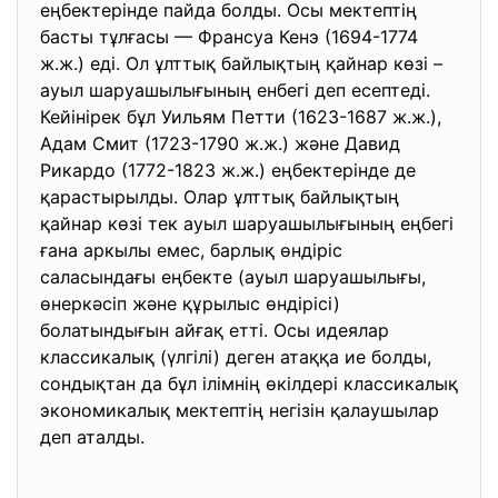
еңбектерінде пайда болды. Осы мектептің
басты тұлғасы — Франсуа Кенэ (1694-1774
ж.ж.) еді. Ол ұлттық байлықтың қайнар көзі –
ауыл шаруашылығының енбегі деп есептеді.
Кейінірек бұл Уильям Петти (1623-1687 ж.ж.),
Адам Смит (1723-1790 ж.ж.) және Давид
Рикардо (1772-1823 ж.ж.) еңбектерінде де
қарастырылды. Олар ұлттық байлықтың
қайнар көзі тек ауыл шаруашылығының еңбегі
ғана аркылы емес, барлық өндіріс
саласындағы еңбекте (ауыл шаруашылығы,
өнеркәсіп және құрылыс өндірісі)
болатындығын айғақ етті. Осы идеялар
классикалық (үлгілі) деген атаққа ие болды,
сондықтан да бұл ілімнің өкілдері классикалық
экономикалық мектептің негізін қалаушылар
деп аталды.