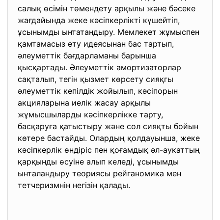
салық өсімін төмендету арқылы және бәсеке
жағдайында жеке кәсіпкерлікті күшейтіп,
ұсынымды ынтатандыру. Мемлекет жұмыспен
қамтамасыз ету идеясынан бас тартып,
әлеуметтік бағдарламаны барынша
қысқартады. Әлеуметтік амортизаторлар
сақталып, тегін қызмет көрсету сияқгы
әлеуметтік кепілдік жойылып, кәсіпорын
акцияларына иелік жасау арқылы
жұмысшыларды кәсіпкерлікке тарту,
басқаруға қатыстыру және сол сияқты бойын
көтере бастайды. Олардың қолдауынша, жеке
кәсіпкерлік өндіріс пен қоғамдық әл-аукаттың
қарқынды өсуіне алып келеді, ұсынымды
ынталандыру теориясы рейганомика мен
тетчеризмнін негізін қалады.