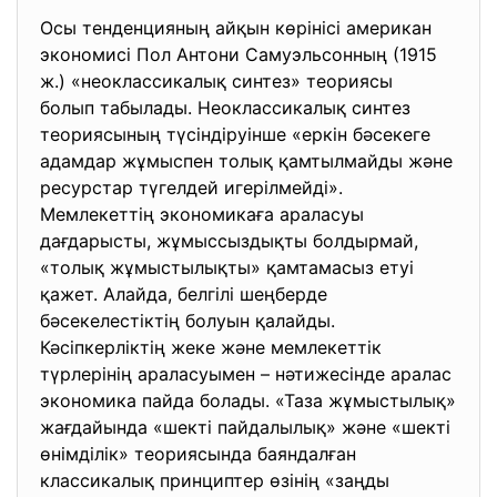
Осы тенденцияның айқын көрінісі американ
экономисі Пол Антони Самуэльсонның (1915
ж.) «неоклассикалық синтез»
теориясы
болып табылады. Неоклассикалық синтез
теориясының түсіндіруінше «еркін бәсекеге
адамдар жұмыспен толық қамтылмайды және
ресурстар түгелдей игерілмейді».
Мемлекеттің экономикаға араласуы
дағдарысты, жұмыссыздықты болдырмай,
«толық жұмыстылықты» қамтамасыз етуі
қажет. Алайда, белгілі шеңберде
бәсекелестіктің болуын қалайды.
Кәсіпкерліктің жеке және мемлекеттік
түрлерінің араласуымен – нәтижесінде аралас
экономика пайда болады. «Таза жұмыстылық»
жағдайында «шекті пайдалылық» және «шекті
өнімділік» теориясында баяндалған
классикалық принциптер өзінің «заңды