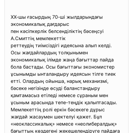
ХХ-шы ғасырдың 70-ші жылдарындағы
экономикалық дағдарыс
пен кәсіпкерлік белсенділіктің бәсеңсуі
А.Смиттің мемлекеттік
реттеудің тиімсіздігі идеясына алып келді.
Осы жағдайлардың толқынымен
экономикалық ілімде жаңа бағыттар пайда
бола бастады. Осы бағыттағы экономистер
ұсынымды ынталандыру идеясын тілге тиек
етті. Олардың ойынша, нарық механизмі,
бәсеке негізінде өсуді баланстандыру
қамтамасыз етіледі немесе сұраным мен
ұсыным арасында тепе-теңдік қалыптасады.
Мемлекеттің ролі еркін бәсекеге дұрыс
жағдай жасаумен шектелуі қажет. Бұл
«неоклассикалық» немесе «неолибералдық»
бағыттың көздегені жекешелендіруге пайдаға