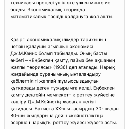
техникасы процесі үшін өте үлкен мәнге ие
болды. Экономикалық теорияда
математикалық тәсілді қолдануға жол ашты.
Қазіргі экономикалық ілімдер тарихының
негізін қалаушы ағылшын экономисі
Дж.М.Кейнс болып табылады. Оның басты
енбегі – «Еңбекпен қамту, пайыз бен ақшаның
жалпы теориясы» (1936) деп аталады. Нарық
жағдайында сұранымның ынталандыру
қабілеттілігі жаппай жұмыссыздықтан
құткарады деген тұжырымға келді. Еңбекпен
қамту деңгейін мемлекеттік реттеу жүйесіне
көшіру Дж.М.Кейнстің жасаған негізгі
қағидасы. Батыста ХХ-шы ғасырдың 30-шыдан
80-шы жылдарына дейін «кейнстіліктің»
әсерінен нарықты реттеу жүйесі жүзеге асты.