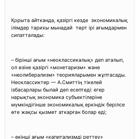
Қорыта айтканда, қазіргі кезде экономикалық
ілімдер тарихы мынадай төрт ірі ағымдармен
сипатталады:
– бірінші ағым «неоклассикалық» деп аталып,
ол өзіне қазіргі «монетаризм» және
«неолиберализм» теорияларымен жұптасады.
Неоклассиктер — А.Смиттің тікелей
ізбасарлары былай деп есептеді: егер
нарықтық экономика субъектілеріне
мүмкіндігінше экономикалық еркіндік берілсе
өте жақсы қызмет аткарған болар еді;
– екінші ағым «капитализмді реттеу»