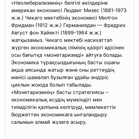
«Неолиберализмнің» белгілі
өкілдеріне
американ экономисі Людвиг Мизес (1881-1973
ж.ж.) Чикаго мектебінің экономисі Милтон
Фридман (1912 ж.ж.) Германиядан — Фредрих
Август фон Хайекті (1899-1964 ж.ж.)
жатқызамыз. Чикаго мектебі насихаттап
жүрген экономикалық ілімінің қазіргі әдісінен
осы бағытқа «монетаризмді» айтуға болады.
Экономика тұрақсыздығының басты ошағы
ақша аясында жатыр және оны реттеудің
мәнісі шамалап бұзылған ұдайы өндіріс
циклын жоюда болып табылады.
«Монетаризмнің» басты стратегиясы –
экономикалық өсудің мүмкіндігі мен
тиімділігін қалпына келтіруді, мемлекеттік
бюджеттен экономикаға ынталандыру
салымын алмай жүзеге асыру.