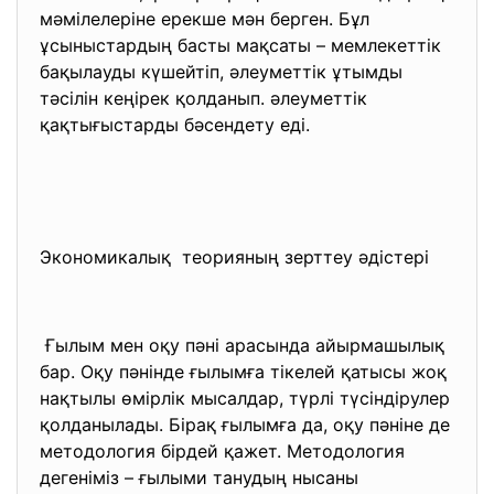
мәмілелеріне ерекше мән берген. Бұл
ұсыныстардың басты мақсаты – мемлекеттік
бақылауды күшейтіп, әлеуметтік ұтымды
тәсілін кеңірек қолданып. әлеуметтік
қақтығыстарды бәсендету еді.
Экономикалық теорияның зерттеу әдістері
Ғылым мен оқу пәні арасында айырмашылық
бар. Оқу пәнінде ғылымға тікелей қатысы жоқ
нақтылы өмірлік мысалдар, түрлі түсіндірулер
қолданылады. Бірақ ғылымға да, оқу пәніне де
методология бірдей қажет. Методология
дегеніміз – ғылыми танудың нысаны