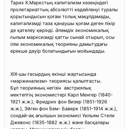
Тарих К.Маркстың капитализм кезеңіндегі
пролетариаттың абсолютті кедейленуі туралы
қорытындысын қоғам толық мақұлдамады,
капитализмді таза қанаушы қоғам деген пікір
де қателеу қөрінді. Әлемдік экономикалық
ғылым марксизмді қатты сынай отырып, осы
ілім экономикалық теорияны дамытудағы
ерекше дәуір болатындығын мойындады.
ХІХ-шы ғасырдың екінші жартысында
«маржинализм» теориясы қалыптасты.
Бұл теорияның негізін австриялық
мектептің экономистері Карл Менгер (1840-
1921 ж.ж.), Фридрих фон Визер (1851-1926
ж.ж.), Эйген фон Бем- Баверк (1851-1914 ж.ж.),
сондай-ақ ағылшын экономисі Уильям Стели
Джевонс (1835-1882 ж.ж.) және басқалары