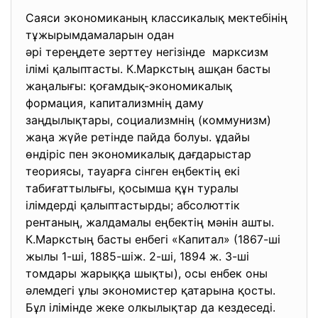
Саяси экономиканың классикалық мектебінің
тұжырымдамаларын одан
әрі тереңдете зерттеу
негізінде марксизм
ілімі қалыптасты. К.Маркстың ашқан басты
жаңалығы: қоғамдық-экономикалық
формация, капитализмнің даму
заңдылықтары, социализмнің (коммунизм)
жаңа жүйе ретінде пайда болуы. ұдайы
өндіріс пен экономикалық дағдарыстар
теориясы, тауарға сінген еңбектің екі
табиғаттылығы, қосымша құн туралы
ілімдерді қалыптастырды; абсолюттік
рентаның, жалдамалы еңбектің мәнін ашты.
К.Маркстың басты енбегі «Капитал» (1867-ші
жылы 1-ші, 1885-шіж. 2-ші, 1894 ж. 3-ші
томдары жарыққа шықты), осы енбек оны
әлемдегі ұлы экономистер қатарына қосты.
Бұл ілімінде жеке олкылықтар да кездеседі.