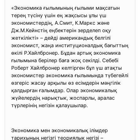
«Экономика ғылымының ғылыми мақсатын
терең түсіну үшін ең жақсысы ұлы үш
экономистердің, А.Смит, К.Маркс және
Дж.М.Кейнстің еңбектерін зерделеп оқу
жеткілікті» – дейді американдық белгілі
экономист, жаңа институционалдық бағыттың
өкілі Р.Хайлбронер. Бұдан артық экономика
ғылымына берілер баға жоқ секілді. Себебі
Роберт Хайлбронер келтірген бұл үш атақты
экономистер экономика ғылымында түбегейлі
өзгеріс жасау арқылы өз есімдерін мәңгілік
қалдырған ғалымдар. Олар экономикалық
жүйелердің нарықтык, жоспарлы, аралас
түрлерінің негізін қалаушылар.
Экономика мен экономикалық ілімдер
тарихының негізгі теориялык негізі –