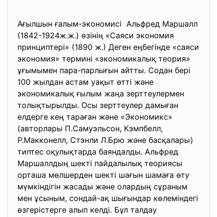
Ағылшын ғалым-экономисі Альфред Маршалл
(1842-1924ж.ж.) өзінің «Саяси экономия
принциптері» (1890 ж.) Деген еңбегінде «саяси
экономия» термині «экономикалық теория»
ұғымымен пара-парлығын айтты. Содан бері
100 жылдан астам уақыт өтті және
экономикалық ғылым жаңа зерттеулермен
толықтырылды. Осы зерттеулер дамыған
елдерге кең тараған және «Экономикс»
(авторлары П.Самуэльсон, Кэмпбелл,
Р.Макконелл, Стэнли Л.Брю және басқалары)
типтес оқулықтарда баяндалды. Альфред
Маршаллдың шекті пайдалылық теориясы
орташа мөлшерден шекті шағын шамаға өту
мүмкіндігін жасады және олардың сұраным
мен ұсыным, сондай-ақ шығындар көлеміндегі
өзгерістерге алып келді. Бұл талдау