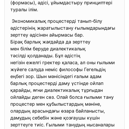
(формасы), әдісі, ұйымдастыру принциптері
туралы ілім.
Экономикалық процестерді
танып-білу
әдістерінің жаратылыстану
ғылымдарындағы
зерттеу әдісінен айырмасы бар.
Бірақ барлық жағдайда да
зерттеу
мен білім беруде
диалектикалық
тәсілді қолданады. Бұл
әдістің
негізін ежелгі гректер қаласа, ал оны ғылыми
жүйеге салуда неміс философы Гегельдің
еңбегі зор. Шын мәнісіндегі ғалым адам
барлық процестерді даму үстінде ойлап
қарайды, яғни диалектикалық тұрғыдан
ойлайды деген сөз. Олай болса ғылыми тану
процестер мен құбылыстардың мәніне,
олардың арасындағы өзара байланысты,
дамудың себебін және қозғаушы күшін
зерттеуге тиіс. Ғылыми танудың нысаналары