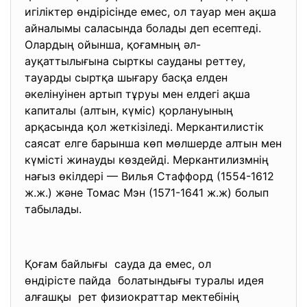
игіліктер өндірісінде емес, ол тауар мен ақша
айналымы саласында болады деп есептеді.
Олардың ойынша, қоғамның әл-
ауқаттылығына сырткы сауданы реттеу,
тауарды сыртқа шығару басқа елден
әкелінуінен артып тұруы мен елдегі ақша
капиталы (алтын, күміс) қорлануының
арқасында қол жеткізіледі. Меркантилистік
саясат елге барынша көп мөлшерде алтын мен
күмісті жинауды көздейді. Меркантилизмнің
нағыз өкілдері — Вилья Стаффорд (1554-1612
ж.ж.) және Томас Мэн (1571-1641 ж.ж) болып
табылады.
Қоғам байлығы сауда да емес, ол
өндірісте пайда болатындығы туралы идея
алғашқы рет физиократтар мектебінің