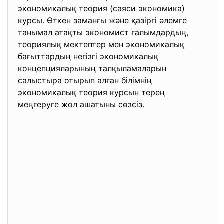
экономикалық теория (саяси экономика)
курсы. Өткен заманғы және қазіргі әлемге
танымал атақты экономист ғалымдардың,
теориялық мектептер мен экономикалық
бағыттардың негізгі экономикалық
концепцияларының талқыламаларын
салыстыра отырып алған білімнің
экономикалық теория курсын терең
меңгеруге жол ашатыны сөзсіз.