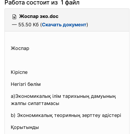
Работа состоит из 1 файл
Жоспар эко.doc
— 55.50 Кб (
Скачать документ
)
Жоспар
Кіріспе
Негізгі бөлім
a)Экономикалық ілім тарихының дамуының
жалпы сипаттамасы
b) Экономикалық теорияның зерттеу әдістері
Қорытынды