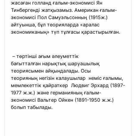
жасаған голланд ғалым-экономисі Ян
Тинбергенді жатқызамыз. Американ ғалым-
экономисі Пол Самуэльсонның (1915ж.)
айтуынша, бұл теорияларда «аралас
экономиканың» түп тұлғасы қарастырылған.
– төртінші ағым әлеуметтік
бағытталған нарықтық
шаруашылық
теориясымен айқындалады. Осы
теорияның негізін калаушылар неміс ғалымы,
мемлекеттік қайраткер Людвиг Эрхард (1897-
1977 ж.ж.) және германияның ғалым-
экономисі Вальтер Ойкен (1891-1950 ж.ж.)
болып табылады.