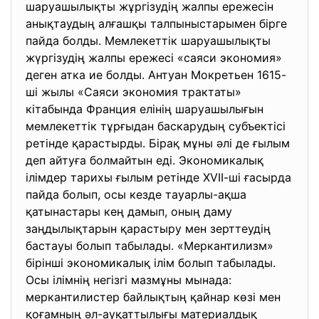
шаруашылықты жұргізудің жалпы ережесін
анықтаудың алғашқы талпыныстарымен бірге
пайда болды. Мемлекеттік шаруашылықты
жүргізудің жалпы ережесі «саяси экономия»
деген атка ие болды. Антуан Мокретьен 1615-
ші жылы «Саяси экономия трактаты»
кітабында Франция елінің шаруашылығын
мемлекеттік тұрғыдан баскарудың субъектісі
ретінде қарастырды. Бірақ мұны әлі де ғылым
деп айтуға болмайтын еді. Экономикалық
ілімдер тарихы ғылым ретінде ХVІІ-ші ғасырда
пайда болып, осы кезде тауарлы-ақша
қатынастары кең дамып, оның даму
заңдылықтарын қарастыру мен зерттеудің
бастауы болып табылады. «Меркантилизм»
бірінші экономикалық ілім болып табылады.
Осы ілімнің негізгі мазмұны мынада:
меркантилистер байлықтың қайнар көзі мен
қоғамның әл-ауқаттылығы материалдық