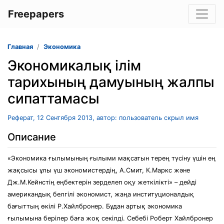
Freepapers
Главная
Экономика
Экономикалық ілім
тарихының дамуының жалпы
сипаттамасы
Реферат, 12 Сентября 2013, автор: пользователь скрыл имя
Описание
«Экономика ғылымының ғылыми мақсатын терең түсіну үшін ең
жақсысы ұлы үш экономистердің, А.Смит, К.Маркс және
Дж.М.Кейнстің еңбектерін зерделеп оқу жеткілікті» – дейді
американдық белгілі экономист, жаңа институционалдық
бағыттың өкілі Р.Хайлбронер. Бұдан артық экономика
ғылымына берілер баға жоқ секілді. Себебі Роберт Хайлбронер