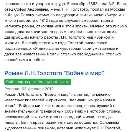
напряженного и упорного труда. 5 сентября 1863 года А.Е. Берс,
отец Софьи Андреевны, жены Л.Н. Толстого, послал из Москвы
в Ясную Поляну письмо со следующим замечанием: «Вчера мы
много говорили о 1812 годе по случаю намерения твоего
написать роман, относящийся к этой эпохе». Именно это письмо
исследователи считают «первым точным свидетельством»,
датирующим начало работы Л.Н. Толстого над «Войной и
миром». В октябре того же года Толстой писал своей
родственнице: «Я никогда не чувствовал свои умственные и
даже все нравственные силы столько свободными и столько
способными к работе.
Роман Л.Н.Толстого “Война и мир”
Сайт-партнер: referat.yabotanik.ru
Реферат, 03 Февраля 2012
Роман Л.Н.Толстого “Война и мир” является, по мнению
известных писателей и критиков, “величайшим романом в
мире”. “Война и мир” – это роман-эпопея, повествующий о
знаменательных и грандиозных событиях из истории страны,
освещающий важные стороны народной жизни, взгляды,
идеалы, быт и нравы различных слоев общества. Основным
художественным приемом, который использует Л.Н.Толстой,