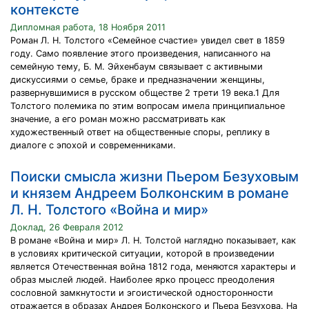
контексте
Дипломная работа, 18 Ноября 2011
Роман Л. Н. Толстого «Семейное счастие» увидел свет в 1859
году. Само появление этого произведения, написанного на
семейную тему, Б. М. Эйхенбаум связывает с активными
дискуссиями о семье, браке и предназначении женщины,
развернувшимися в русском обществе 2 трети 19 века.1 Для
Толстого полемика по этим вопросам имела принципиальное
значение, а его роман можно рассматривать как
художественный ответ на общественные споры, реплику в
диалоге с эпохой и современниками.
Поиски смысла жизни Пьером Безуховым
и князем Андреем Болконским в романе
Л. Н. Толстого «Война и мир»
Доклад, 26 Февраля 2012
В романе «Война и мир» Л. Н. Толстой наглядно показывает, как
в условиях критической ситуации, которой в произведении
является Отечественная война 1812 года, меняются характеры и
образ мыслей людей. Наиболее ярко процесс преодоления
сословной замкнутости и эгоистической односторонности
отражается в образах Андрея Болконского и Пьера Безухова. На