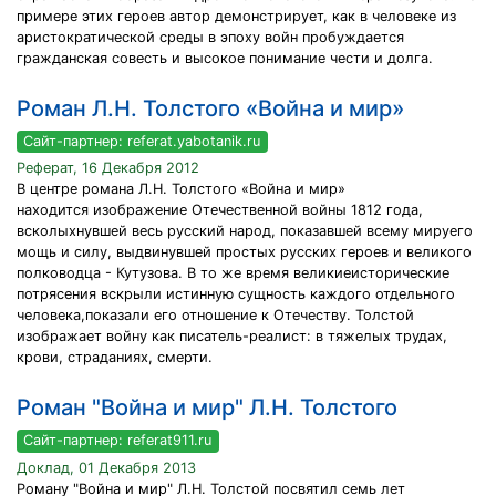
примере этих героев автор демонстрирует, как в человеке из
аристократической среды в эпоху войн пробуждается
гражданская совесть и высокое понимание чести и долга.
Роман Л.Н. Толстого «Война и мир»
Сайт-партнер: referat.yabotanik.ru
Реферат, 16 Декабря 2012
В центре романа Л.Н. Толстого «Война и мир»
находится изображение Отечественной войны 1812 года,
всколыхнувшей весь русский народ, показавшей всему мируего
мощь и силу, выдвинувшей простых русских героев и великого
полководца - Кутузова. В то же время великиеисторические
потрясения вскрыли истинную сущность каждого отдельного
человека,показали его отношение к Отечеству. Толстой
изображает войну как писатель-реалист: в тяжелых трудах,
крови, страданиях, смерти.
Роман "Война и мир" Л.Н. Толстого
Сайт-партнер: referat911.ru
Доклад, 01 Декабря 2013
Роману "Война и мир" Л.Н. Толстой посвятил семь лет