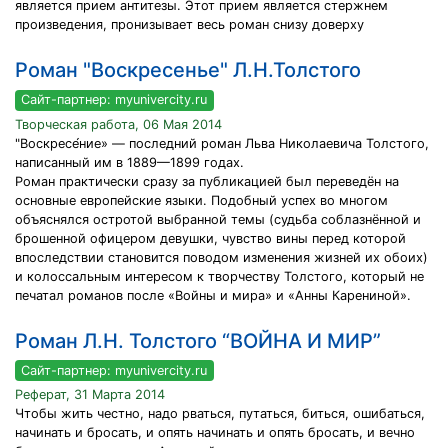
является прием антитезы. Этот прием является стержнем
произведения, пронизывает весь роман снизу доверху
Роман "Воскресенье" Л.Н.Толстого
Сайт-партнер: myunivercity.ru
Творческая работа, 06 Мая 2014
"Воскресе́ние» — последний роман Льва Николаевича Толстого,
написанный им в 1889—1899 годах.
Роман практически сразу за публикацией был переведён на
основные европейские языки. Подобный успех во многом
объяснялся остротой выбранной темы (судьба соблазнённой и
брошенной офицером девушки, чувство вины перед которой
впоследствии становится поводом изменения жизней их обоих)
и колоссальным интересом к творчеству Толстого, который не
печатал романов после «Войны и мира» и «Анны Карениной».
Роман Л.Н. Толстого “ВОЙНА И МИР”
Сайт-партнер: myunivercity.ru
Реферат, 31 Марта 2014
Чтобы жить честно, надо рваться, путаться, биться, ошибаться,
начинать и бросать, и опять начинать и опять бросать, и вечно