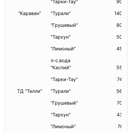
"Тарки-Тау"
900
"Караван"
"Турали"
1400
"Грушевый"
800
"Тархун"
500
"Лимоный"
450
л-с.вода
"Каспий"
550
"Тарки-Тау"
745
ТД "Телли"
"Турали"
563
"Грушевый"
700
"Тархун"
437
"Лимоный"
761