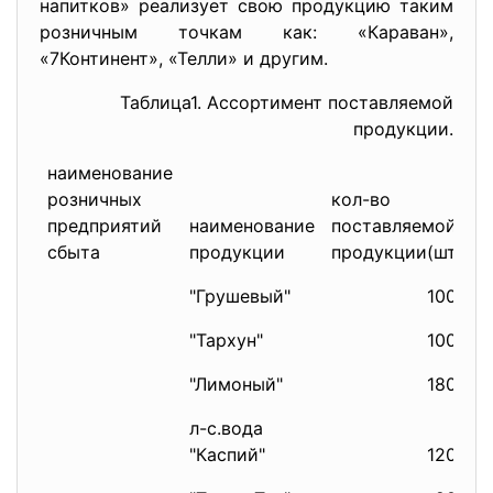
напитков» реализует свою продукцию таким
розничным точкам как: «Караван»,
«7Континент», «Телли» и другим.
Таблица1. Ассортимент поставляемой
продукции.
наименование
розничных
кол-во
предприятий
наименование
поставляемой
сбыта
продукции
продукции(шт.)
"Грушевый"
1000
"Тархун"
1000
"Лимоный"
1800
л-с.вода
"Каспий"
1200