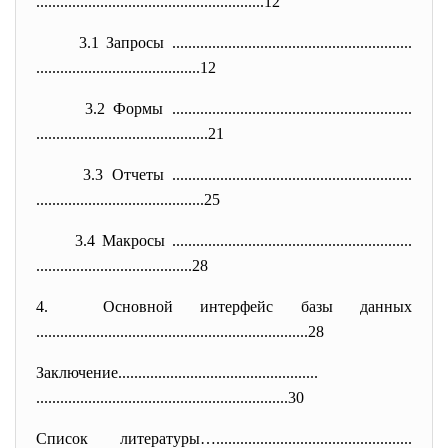
..............................
...........................12
3.1 Запросы ..............................
..............................
..............................
...........12
3.2 Формы ..............................
..............................
..............................
.............21
3.3 Отчеты ..............................
..............................
..............................
............25
3.4 Макросы ..............................
..............................
..............................
.........28
4. Основной интерфейс базы данных
..............................
..............................
........28
Заключение....................
..............................
..............................
..............................
...30
Список литературы…...................
..............................