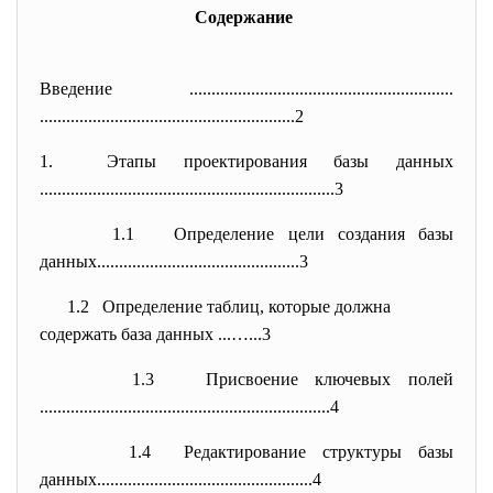
Содержание
Введение ..............................
..............................
..............................
............................2
1. Этапы проектирования базы данных
..............................
..............................
.......3
1.1 Определение цели создания базы
данных........................
......................3
1.2 Определение таблиц, которые должна
содержать база данных ...…...3
1.3 Присвоение ключевых полей
..............................
..............................
......4
1.4 Редактирование структуры базы
данных........................
.........................4