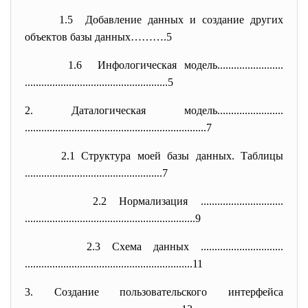
1.5 Добавление данных и создание других
объектов базы данных……….5
1.6 Инфологическая модель........................
..............................
......................5
2. Даталогическая модель........................
..............................
..............................
......7
2.1 Структура моей базы данных. Таблицы
..............................
....................7
2.2 Нормализация ..............................
..............................
..............................
..9
2.3 Схема данных ..............................
..............................
..............................
.11
3. Создание пользовательского интерфейса