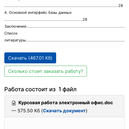
...................................................................................................28
4. Основной интерфейс базы данных
....................................................................28
Заключение.........................................................................................
Список
литературы…......................................................................................
Скачать (467.01 Кб)
Сколько стоит заказать работу?
Работа состоит из 1 файл
Курсовая работа электронный офис.doc
— 575.50 Кб (
Скачать документ
)