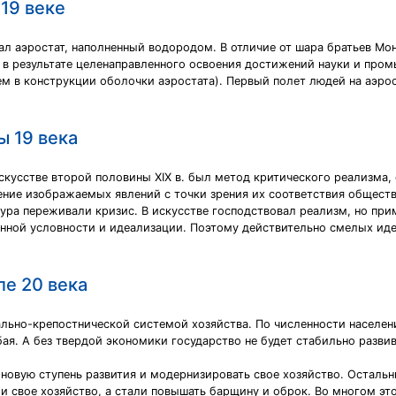
 19 веке
л аэростат, наполненный водородом. В отличие от шара братьев Мон
 в результате целенаправленного освоения достижений науки и про
м в конструкции оболочки аэростата). Первый полет людей на аэро
ы 19 века
искусстве второй половины XIX в. был метод критического реализм
ние изображаемых явлений с точки зрения их соответствия обществ
птура переживали кризис. В искусстве господствовал реализм, но при
лённой условности и идеализации. Поэтому действительно смелых ид
ле 20 века
дально-крепостнической системой хозяйства. По численности населе
ая. А без твердой экономики государство не будет стабильно развив
 новую ступень развития и модернизировать свое хозяйство. Осталь
 свое хозяйство, а стали повышать барщину и оброк. Во многом эт