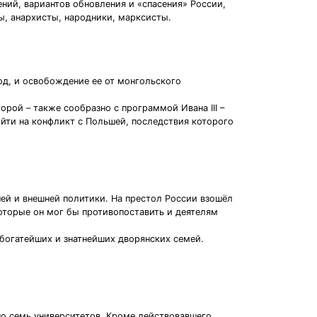
ений, вариантов обновления и «спасения» России,
, анархисты, народники, марксисты.
од, и освобождение ее от монгольского
орой – также сообразно с программой Ивана III –
ойти на конфликт с Польшей, последствия которого
ей и внешней политики. На престол России взошёл
оторые он мог бы противопоставить и деятелям
богатейших и знатнейших дворянских семей.
ано семь университетов. Кроме действовавшего