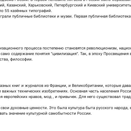
й, Казанский, Харьковский, Петербургский и Киевский университет
ло 55 казённых типографий.
рали публичные библиотеки и музеи. Первая публичная библиотека 
зационного процесса постепенно становятся революционизм, нацио
само содержание понятия "цивилизация". Так, в эпоху Просвещения 
сства, философии.
азных книг и журналов из Франции, и Великобритании, которые дав
и важных технических изобретениях. Основная часть населения Росси
ия европейских нравов, мод , и привычек. Для него существовал т
 свои духовные ценности. Это была культура быта русского народа, 
вать значение культурной самобытности России.