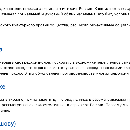
о, капиталистического периода в истории России. Капитализм внес 
 изменил социальный и духовный облик населения, его быт, условия
сокого культурного уровня общества, расширял объективные социал
а
ризовать как предкризисное, поскольку в экономике переплелись 
ы стало ясно, что страна не может двигаться вперед с тяжелыми кан
чень трудно. Этим обусловлена противоречивость многих мероприяти
ке
ма в Украине, нужно заметить, что она, являясь в рассматриваемы
 рассматриваться самостоятельно, в отрыве от России. Поэтому мы 
раине.
ршову)