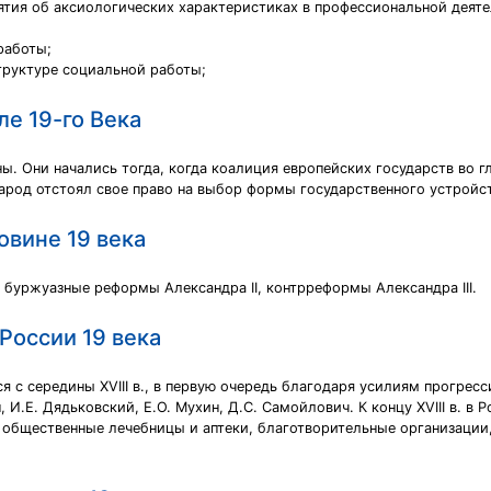
тия об аксиологических характеристиках в профессиональной деятел
работы;
труктуре социальной работы;
ле 19-го Века
ны. Они начались тогда, когда коалиция европейских государств во 
арод отстоял свое право на выбор формы государственного устройст
овине 19 века
 буржуазные реформы Александра II, контрреформы Александра III.
России 19 века
я с середины XVIII в., в первую очередь благодаря усилиям прогре
 И.Е. Дядьковский, Е.О. Мухин, Д.С. Самойлович. К концу XVIII в. в
общественные лечебницы и аптеки, благотворительные организации