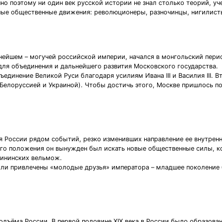
но поэтому ни один век русской истории не знал столько теорий, уч
ные общественные движения: революционеры, разночинцы, нигилисты
нейшем – могучей российской империи, начался в монгольский пери
для объединения и дальнейшего развития Московского государства.
динение Великой Руси благодаря усилиям Ивана III и Василия III. Вт
Белоруссией и Украиной). Чтобы достичь этого, Москве пришлось п
я России рядом событий, резко изменивших направление ее внутренн
его положения он вынужден был искать новые общественные силы, к
рининских вельмож.
ли привлечены «молодые друзья» императора – младшее поколение 
 подъёма России. В первой половине XIX века в России было образов