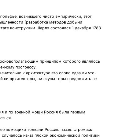
гольфье, возникшего чисто эмпирически, этот
мышленности (разработка методов добычи
стате конструкции Шарля состоялся 1 декабря 1783
а, основополагающим принципом которого являлось
енному прогрессу.
менительно к архитектуре это слово едва ли что-
ей ни архитекторы, ни скульпторы предложить не
ния и по военной мощи Россия была первым
аться.
ные помещики толкали Россию назад: стремясь
о случалось из-за плохой экономической политики