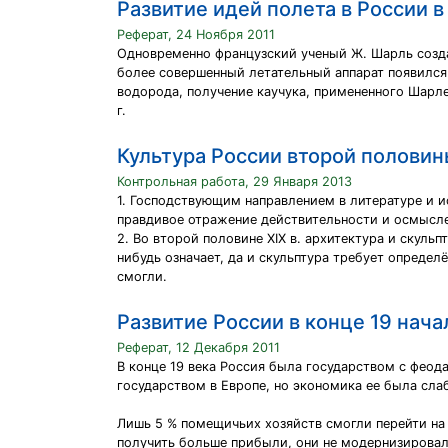
Развитие идей полета в России в
Реферат, 24 Ноября 2011
Одновременно французский ученый Ж. Шарль созда
более совершенный летательный аппарат появился
водорода, получение каучука, примененного Шарле
г.
Культура России второй половин
Контрольная работа, 29 Января 2013
1. Господствующим направлением в литературе и 
правдивое отражение действительности и осмысле
2. Во второй половине XIX в. архитектура и скуль
нибудь означает, да и скульптура требует опреде
смогли.
Развитие России в конце 19 нача
Реферат, 12 Декабря 2011
В конце 19 века Россия была государством с фео
государством в Европе, но экономика ее была слаб
Лишь 5 % помещичьих хозяйств смогли перейти на
получить больше прибыли, они не модернизировали