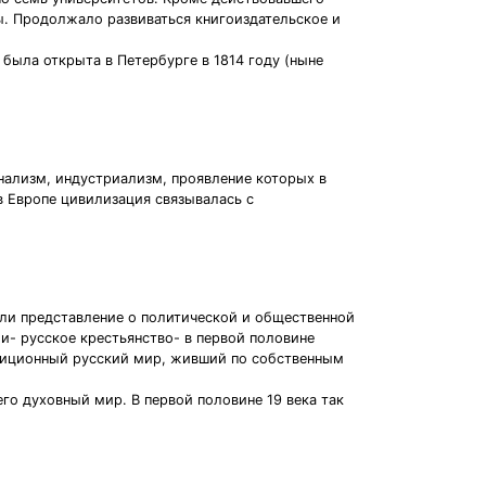
ы. Продолжало развиваться книгоиздательское и
была открыта в Петербурге в 1814 году (ныне
нализм, индустриализм, проявление которых в
в Европе цивилизация связывалась с
али представление о политической и общественной
и- русское крестьянство- в первой половине
радиционный русский мир, живший по собственным
его духовный мир. В первой половине 19 века так