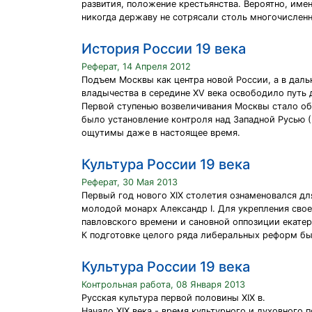
развития, положение крестьянства. Вероятно, имен
никогда державу не сотрясали столь многочислен
История России 19 века
Реферат, 14 Апреля 2012
Подъем Москвы как центра новой России, а в даль
владычества в середине XV века освободило путь 
Первой ступенью возвеличивания Москвы стало объе
было установление контроля над Западной Русью (
ощутимы даже в настоящее время.
Культура России 19 века
Реферат, 30 Мая 2013
Первый год нового XIX столетия ознаменовался дл
молодой монарх Александр I. Для укрепления сво
павловского времени и сановной оппозиции екате
К подготовке целого ряда либеральных реформ бы
Культура России 19 века
Контрольная работа, 08 Января 2013
Русская культура первой половины XIX в.
Начало XIX века - время культурного и духовного