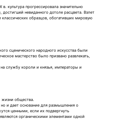
 в. культура прогрессировала значительно
 достигшей невиданного дотоле расцвета. Взлет
м классических образцов, обогативших мировую
кого сценического народного искусства были
ическое мастерство было призвано развлекать,
 на службу короли и князья, императоры и
й жизни общества.
но и дает основание для размышления о
жутся ценными, если их подвергнуть
и являются органическими элементами одной