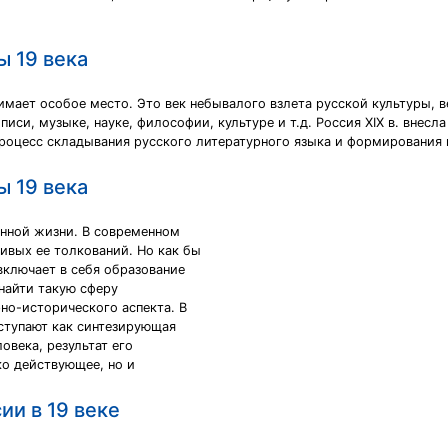
ы 19 века
мает особое место. Это век небывалого взлета русской культуры, ве
иси, музыке, науке, философии, культуре и т.д. Россия XIX в. внес
процесс складывания русского литературного языка и формирования
ы 19 века
енной жизни. В современном
вых ее толкований. Но как бы
включает в себя образование
 найти такую сферу
но-исторического аспекта. В
ыступают как синтезирующая
овека, результат его
ко действующее, но и
ии в 19 веке