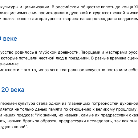
ультуры и цивилизации. В российском обществе вплоть до конца XIX
тляющие изменения происходили в духовной и художественной жизни,
и возвышенного литературного творчества сопровождался создание
9 веке
кусство родилось в глубокой древности. Творцами и мастерами русс
, которые потешали честной люд в праздники. В разные времена сцен
 значимые.
ожности – это то, из-за чего театральное искусство поставили себе
 20 века
перемен культура стала одной из главнейших потребностей духовно
яется не только данью памяти по отношению к великому прошлому, 
и наших предков: "Их знания, их навыки, самые их предрассудки ока
ть, навыки брать за образец, предрассудки исследовать, так как он
судков новой".