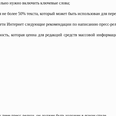
ельно нужно включить ключевые слова;
 не более 50% текста, который может быть использован для пере
ети Интернет следующие рекомендации по написанию пресс-рел
ость, которая ценна для редакций средств массовой информаци
 теме пресс-релиза, он должен быть изложен в ясном стиле.