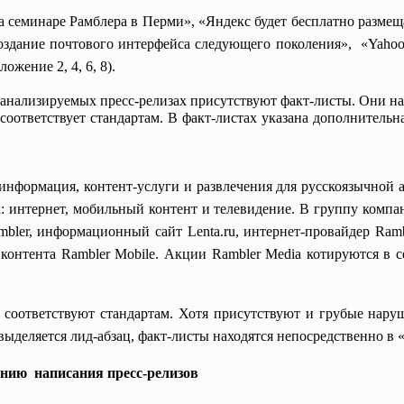
 семинаре Рамблера в Перми», «Яндекс будет бесплатно размещ
оздание почтового интерфейса следующего поколения», «Yahoo!
жение 2, 4, 6, 8).
х анализируемых пресс-релизах присутствуют факт-листы. Они на
е соответствует стандартам. В факт-листах указана дополнител
информация, контент-услуги и развлечения для русскоязычной а
: интернет, мобильный контент и телевидение. В группу компа
ambler, информационный сайт Lenta.ru, интернет-провайдер Ramb
контента Rambler Mobile. Акции Rambler Media котируются в
 соответствуют стандартам. Хотя присутствуют и грубые нару
ыделяется лид-абзац, факт-листы находятся непосредственно в «
анию написания пресс-релизов