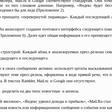
амблера, Mail.ru и Google соответствуют стандартам. Они точ
ые из них слишком длинные. Например, «Яндекс будет бес
подошел бы для лида (Приложение 2).
 по принципу «перевернутой пирамиды». Каждый последующий 
.Ru анонсирует создание почтового интерфейса следующего покол
(Приложение 6). Далее идет общая информация о его преимущес
 структурой. Каждый абзац в анализируемых пресс-релизах сем
редыдущего и последующего.
екс в своих сообщениях активно использует цитаты высказыван
твуют теме пресс-релиза, оформлены в виде прямой речи, что п
 В текстах Rambler, Mail.ru и Google они отсутствуют.
разделить на два типа: новостные и анонсы.
й миллион», «Яндекс удвоил доходы и прибыль», «Mail.Ru стал
ажная новость или информационное сообщение о событии или како