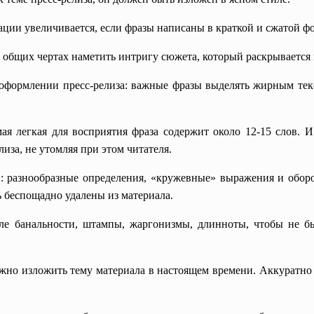
ации увеличивается, если фразы написаны в краткой и сжатой ф
в общих чертах наметить интригу сюжета, который раскрывается 
 оформлении пресс-релиза: важные фразы выделять жирным тек
мая легкая для восприятия фраза содержит около 12-15 слов. 
иза, не утомляя при этом читателя.
в: разнообразные определения, «кружевные» выражения и обор
беспощадно удалены из материала.
але банальности, штампы, жаргонизмы, длинноты, чтобы не 
жно изложить тему материала в настоящем времени. Аккуратно