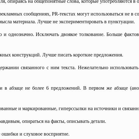
ля, опираясь на общепонятные слова, которые употребляются в
 рекламных сообщениях, PR-текстах могут использоваться не в 
мысла материала. Лучше не экспериментировать в пунктуации.
о и однозначно. Исключать двоякое толкование. Больше факто
ожных конструкций. Лучше писать короткие предложения.
держании связанного с ним текста. Нежелательно использовать
ли в абзаце не более 6 предложений. В первом же абзаце (ан
рованные и маркированные, гиперссылки на источники и связан
равдивым, опираться на факты, описывать детали.
е ошибки и слуховое восприятие.