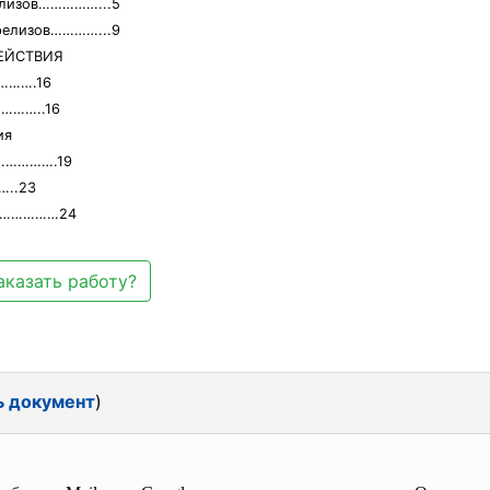
релизов……………...5
-релизов…………...9
ДЕЙСТВИЯ
…….16
………..16
ия
………….19
..23
…………………24
аказать работу?
ь документ
)