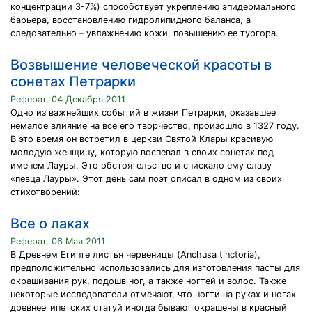
концентрации 3-7%) способствует укреплению эпидермального
барьера, восстановлению гидролипидного баланса, а
следовательно – увлажнению кожи, повышению ее тургора.
Возвышение человеческой красоты в
сонетах Петрарки
Реферат, 04 Декабря 2011
Одно из важнейших событий в жизни Петрарки, оказавшее
немалое влияние на все его творчество, произошло в 1327 году.
В это время он встретил в церкви Святой Клары красивую
молодую женщину, которую воспевал в своих сонетах под
именем Лауры. Это обстоятельство и снискало ему славу
«певца Лауры». Этот день сам поэт описал в одном из своих
стихотворений:
Все о лаках
Реферат, 06 Мая 2011
В Древнем Египте листья червеницы (Anchusa tinctoria),
предположительно использовались для изготовления пасты для
окрашивания рук, подошв ног, а также ногтей и волос. Также
некоторые исследователи отмечают, что ногти на руках и ногах
древнеегипетских статуй иногда бывают окрашены в красный