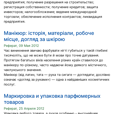
предприятия; получение разрешения на строительство;
регистрация собственности; получение кредитов; защита
инвесторов; налогообложение; ведение международной
торговли; обеспечение исполнения контрактов; ликвидация
предприятия.
Манікюр: історія, матеріали, робоче
місце, догляд за шкірою
Реферат, 09 Мая 2012
Час виникнення звичаю фарбувати нігті губиться у такій глибині
тисячоліть, що не може бути й мови про точне датування.
Протягом багатьох віків населення різних країн ставилося до
манікюру по-різному, часто надаючи йому деякого містичного,
чаклунського значення.
Манікюр (від латин, тата — рука та сигаге — доглядати; дослівно
означає «догляд за руками») — одна з найдавніших косметичних
послуг.
Маркировка и упаковка парфюмерных
товаров
Реферат, 25 Апреля 2012
Упаковка любого товара, а духов особенно - высочайшее