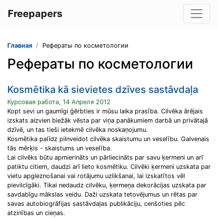
Freepapers
Главная
Рефераты по косметологии
Рефераты по косметологии
Kosmētika kā sievietes dzīves sastāvdaļa
Курсовая работа, 14 Апреля 2012
Kopt sevi un gaumīgi ģērbties ir mūsu laika prasība. Cilvēka ārējais
izskats aizvien biežāk vēsta par viņa panākumiem darbā un privātajā
dzīvē, un tas tieši ietekmē cilvēka noskaņojumu.
Kosmētika palīdz pilnveidot cilvēka skaistumu un veselību. Galvenais
tās mērķis - skaistums un veselība.
Lai cilvēks būtu apmierināts un pārliecināts par savu ķermeni un arī
patiktu citiem, daudzi arī lieto kosmētiku. Cilvēki ķermeni uzskata par
vietu apgleznošanai vai rotājumu uzlikšanai, lai izskatītos vēl
pievilcīgāki. Tikai nedaudz cilvēku, ķermeņa dekorācijas uzskata par
savdabīgu mākslas veidu. Daži uzskata tetovējumus un rētas par
savas autobiogrāfijas sastāvdaļas publikāciju, cenšoties pēc
atzinības un cieņas.