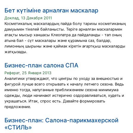
Бет күтіміне арналған маскалар
Доклад, 13 Декабря 2011
Косметикалық маскалардың пайда болу тарихы косметиканың
дамуымен тікелей байланысты. Теріге арналған маскалармен
атақты мысыр ханшасы Клеопатра да пайдаланды - тап оның
атына бал - сүт маскалары және құрамына саз, балдар,
лимонның шырыны және қаймак кіретін ағартқыш маскаларды
жатқызады.
Бизнес-план салона СПА
Реферат, 25 Января 2013
Аналитики утверждают, что центры по уходу за внешностью и
фигурой лучше всего открывать к началу летнего сезона. Ведь
именно тогда, напуганные приближением сезона минимума
одежды, люди начинают истерично оздоравливаться, худеть и
украшаться. Итак, спрос есть. Давайте формировать
предложение.
Бизнес-план: Салона-парикмахерской
«СТИЛЬ»