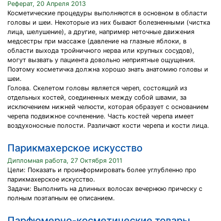
Реферат, 20 Апреля 2013
Косметические процедуры выполняются в основном в области
головы и шеи. Некоторые из них бывают болезненными (чистка
лица, шелушение), а другие, например неточные движения
медсестры при массаже (давление на глазные яблоки, в
области выхода тройничного нерва или крупных сосудов),
могут вызвать у пациента довольно неприятные ощущения.
Поэтому косметичка должна хорошо знать анатомию головы и
шеи.
Голова. Скелетом головы является череп, состоящий из
отдельных костей, соединенных между собой швами, за
исключением нижней челюсти, которая образует с основанием
черепа подвижное сочленение. Часть костей черепа имеет
воздухоносные полости. Различают кости черепа и кости лица.
Парикмахерское искусство
Дипломная работа, 27 Октября 2011
Цели: Показать и проинформировать более углубленно про
парикмахерское искусство.
Задачи: Выполнить на длинных волосах вечернюю прическу с
полным поэтапным ее описанием.
Парфюмерно-косметические товары