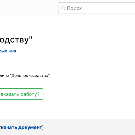
одству"
крыл имя
лине "Делопроизводство".
заказать работу?
Скачать документ
)