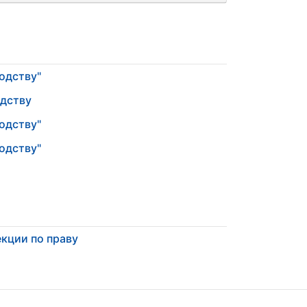
одству"
одству
одству"
одству"
кции по праву