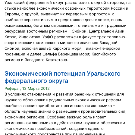
Уральский федеральный округ расположен, с одной стороны, на
стыке наиболее экономически освоенных территорий России и
Европы, с другой, выдвинут их передовым форпостом к
наиболее перспективным в предстоящее десятилетие, вновь
осваиваемым, богатым сырьевыми, топливными и трудовыми
ресурсами восточным регионам – Сибири, Центральной Азии,
Китаю, Индокитаю. УрФО расположен в фокусе трех топливно-
энергетических комплексов мирового значения: Западной
Сибири, включая шельф Карского моря; Тимано-Печерской
провинции и далее шельфа Баренцева моря; Каспийского
региона и Западного Казахстана.
Экономический потенциал Уральского
федерального округа
Реферат, 13 Марта 2012
В условиях становления и развития рыночных отношений для
научного обоснования радикальных экономических реформ
особое значение приобретает региональная экономика –
область научных знаний о размещении производительных сил,
экономике регионов. Особенно важную роль играет
региональная экономика в действенном научном обеспечении
экономических преобразований, создании единого
экономического пространства при рационализации