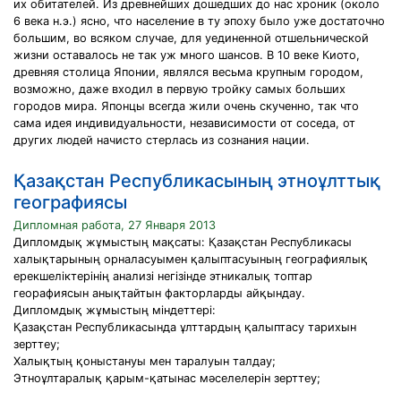
их обитателей. Из древнейших дошедших до нас хроник (около
6 века н.э.) ясно, что население в ту эпоху было уже достаточно
большим, во всяком случае, для уединенной отшельнической
жизни оставалось не так уж много шансов. В 10 веке Киото,
древняя столица Японии, являлся весьма крупным городом,
возможно, даже входил в первую тройку самых больших
городов мира. Японцы всегда жили очень скученно, так что
сама идея индивидуальности, независимости от соседа, от
других людей начисто стерлась из сознания нации.
Қазақстан Республикасының этноұлттық
географиясы
Дипломная работа, 27 Января 2013
Дипломдық жұмыстың мақсаты: Қазақстан Республикасы
халықтарының орналасуымен қалыптасуының географиялық
ерекшеліктерінің анализі негізінде этникалық топтар
георафиясын анықтайтын факторларды айқындау.
Дипломдық жұмыстың міндеттері:
Қазақстан Республикасында ұлттардың қалыптасу тарихын
зерттеу;
Халықтың қоныстануы мен таралуын талдау;
Этноұлтаралық қарым-қатынас мәселелерін зерттеу;