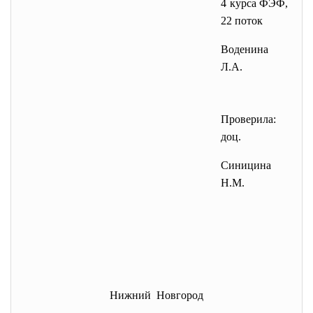
4 курса ФЭФ,
22 поток
Воденина
Л.А.
Проверила:
доц.
Синицина
Н.М.
Нижний Новгород