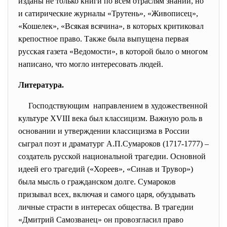
изданы не только книги по всем отраслям знаний, но
и сатирические журналы «Трутень», «Живописец»,
«Кошелек», «Всякая всячина», в которых критиковал
крепостное право. Также была выпущена первая
русская газета «Ведомости», в которой было о многом
написано, что могло интересовать людей.
Литература.
Господствующим направлением в художественной
культуре XVIII века был классицизм. Важную роль в
основании и утверждении классицизма в России
сыграл поэт и драматург А.П.Сумароков (1717-1777) –
создатель русской национальной трагедии. Основной
идеей его трагедий («Хореев», «Синав и Трувор»)
была мысль о гражданском долге. Сумароков
призывал всех, включая и самого царя, обуздывать
личные страсти в интересах общества. В трагедии
«Дмитрий Самозванец» он провозгласил право