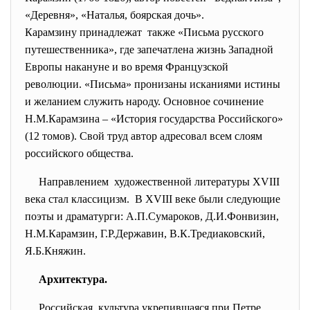
«Деревня», «Наталья, боярская дочь».
Карамзину принадлежат также «Письма русского
путешественника», где запечатлена жизнь Западной
Европы накануне и во время Французской
революции. «Письма» пронизаны исканиями истины
и желанием служить народу. Основное сочинение
Н.М.Карамзина – «История государства Российского»
(12 томов). Свой труд автор адресовал всем слоям
российского общества.
Направлением художественной литературы XVIII
века стал классицизм. В XVIII веке были следующие
поэты и драматурги: А.П.Сумароков, Д.И.Фонвизин,
Н.М.Карамзин, Г.Р.Державин, В.К.Тредиаковский,
Я.Б.Княжин.
Архитектура.
Российская культура укрепившаяся при Петре