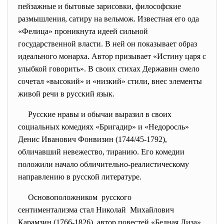
пейзажные и бытовые зарисовки, философские
размышления, сатиру на вельмож. Известная его ода
«Фелица» проникнута идеей сильной
государственной власти. В ней он показывает образ
идеального монарха. Автор призывает «Истину царя с
улыбкой говорить». В своих стихах Державин смело
сочетал «высокий» и «низкий» стили, внес элементы
живой речи в русский язык.
Русские нравы и обычаи выразил в своих
социальных комедиях «Бригадир» и «Недоросль»
Денис Иванович Фонвизин (1744/45-1792),
обличавший невежество, тиранию. Его комедии
положили начало обличительно-реалистическому
направлению в русской литературе.
Основоположником русского
сентиментализма стал Николай Михайлович
Карамзин (1766-1826), автор повестей «Бедная Лиза»,