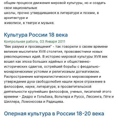
общем процессе движения мировой культуры, но и создать
свои национальные
школы, прочно утвердившиеся в литературе и поэзии, в
архитектуре и
живописи, в театре и музыке.
Культура России 18 века
Контрольная работа, 03 Января 2011
"Век разума и просвещения" - так говорили о своем времени
великие мыслители XVIII столетия, провозвестники новых
революционных идей. В историю мировой культуры XVIII век
вошел как эпоха больших идейных и общественно-
исторических сдвигов, острейшей борьбы с феодально-
монархическими устоями и религиозным догматизмом.
Распространение материалистического мировоззрения и
утверждение духа свободолюбия нашли яркое отражение в
философии, науке, литературе, в просветительской
деятельности крупнейших философов, ученых, писателей этого
времени - Дидро и Гольбаха, Вольтера и Руссо, Лессинга, Гёте и
Шиллера, Ломоносова и Радищева.
Оперная культура в России 18-20 века