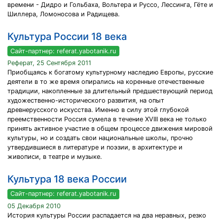
времени - Дидро и Гольбаха, Вольтера и Руссо, Лессинга, Гёте и
Шиллера, Ломоносова и Радищева.
Культура России 18 века
Сайт-партнер: referat.yabotanik.ru
Реферат, 25 Сентября 2011
Приобщаясь к богатому культурному наследию Европы, русские
деятели в то же время опирались на коренные отечественные
традиции, накопленные за длительный предшествующий период
художественно-исторического развития, на опыт
древнерусского искусства. Именно в силу этой глубокой
преемственности Россия сумела в течение XVIII века не только
принять активное участие в общем процессе движения мировой
культуры, но и создать свои национальные школы, прочно
утвердившиеся в литературе и поэзии, в архитектуре и
живописи, в театре и музыке.
Культура 18 века России
Сайт-партнер: referat.yabotanik.ru
05 Декабря 2010
История культуры России распадается на два неравных, резко