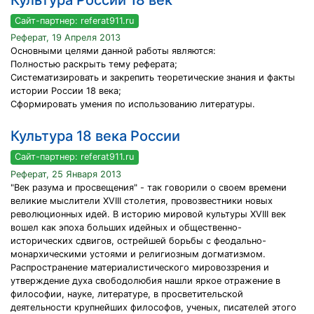
Культура России 18 век
Сайт-партнер: referat911.ru
Реферат, 19 Апреля 2013
Основными целями данной работы являются:
Полностью раскрыть тему реферата;
Систематизировать и закрепить теоретические знания и факты
истории России 18 века;
Сформировать умения по использованию литературы.
Культура 18 века России
Сайт-партнер: referat911.ru
Реферат, 25 Января 2013
"Век разума и просвещения" - так говорили о своем времени
великие мыслители XVIII столетия, провозвестники новых
революционных идей. В историю мировой культуры XVIII век
вошел как эпоха больших идейных и общественно-
исторических сдвигов, острейшей борьбы с феодально-
монархическими устоями и религиозным догматизмом.
Распространение материалистического мировоззрения и
утверждение духа свободолюбия нашли яркое отражение в
философии, науке, литературе, в просветительской
деятельности крупнейших философов, ученых, писателей этого