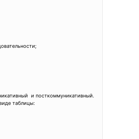
довательности;
уникативный и посткоммуникативный.
виде таблицы: