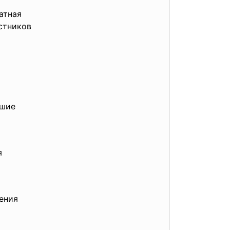
атная
стников
ошие
я
ения