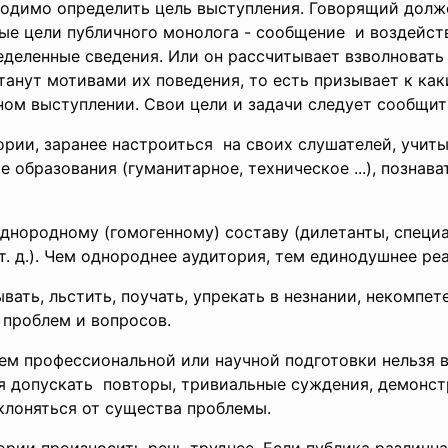
ходимо определить цель выступления. Говорящий долже
ные цели публичного монолога - сообщение и воздейст
еделенные сведения. Или он рассчитывает взволновать
танут мотивами их поведения, то есть призывает к как
ом выступлении. Свои цели и задачи следует сообщит
рии, заранее настроиться на своих слушателей, учит
 образования (гуманитарное, техническое ...), познава
однородному (гомогенному) составу (дилетанты, специа
т. д.). Чем однороднее аудитория, тем единодушнее ре
ать, льстить, поучать, упрекать в незнании, некомпет
 проблем и вопросов.
нем
профессиональной или научной подготовки нельзя в
я допускать повторы, тривиальные суждения, демонст
клоняться от существа проблемы.