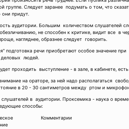
ории произносить речь труднее. Если публика различна
ой группе. Следует заранее подумать о том, что сказа
 они придут.
ость аудитории. Большим количеством слушателей сл
обезличиванию, не способен к критике, видит все в че
роще, нагляднее, образнее следует говорить.
я" подготовка речи приобретают особое значение при 
, деловых людей.
удет проходить выступление - в зале, в кабинете, есть 
нимание на ораторе, за ней надо располагаться своб
стояние в 20 - 30 сантиметров между ртом и микрофо
 слушателей в аудитории. Проксемика - наука о врем
ледующие способы:
еское
Комментарии
ние