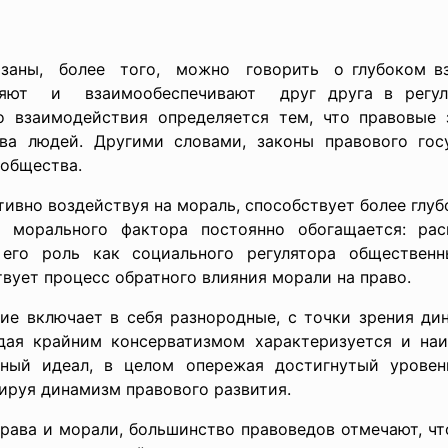
язаны, более того,
можно говорить о глубоком вз
олняют и
взаимообеспечивают друг друга в регул
го взаимодействия определяется тем, что правовые
ства людей. Другими словами, законы правового го
общества.
тивно воздействуя на мораль, способствует более глуб
морального фактора постоянно обогащается: расш
 его роль как социального регулятора общественн
вует процесс обратного влияния морали на право.
ие включает в себя разнородные, с точки зрения дин
дая крайним консерватизмом характеризуется и наи
нный идеал, в целом опережая достигнутый уровен
лируя динамизм правового развития.
рава и морали, большинство правоведов отмечают, чт