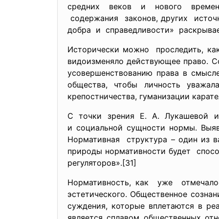
средних веков и нового
време
содержания законов, других источ
добра и справедливости»
раскрыва
Исторически можно проследить, как
видоизменяло действующее право. Со
усовершенствованию права в смысле
общества, чтобы личность уважал
крепостничества, гуманизации карате
С точки зрения Е. А. Лукашевой 
и социальной сущности нормы. Выяв
Нормативная структура – один из 
природы нормативности будет спосо
регуляторов».[31]
Нормативность, как уже отмечалось
эстетического. Общественное сознан
суждения, которые вплетаются в ре
является сплавом общественных отн