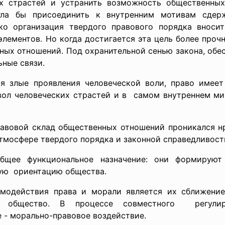
х страстей и устранить возможность общественных
огла бы присоединить к внутренним мотивам сде
ько организация твердого правового порядка вноси
лементов. Но когда достигается эта цель более прочн
нных отношений. Под охранительной сенью закона, об
ные связи.
ая злые проявления человеческой воли, право имее
вол человеческих страстей и в самом внутреннем ми
правовой склад общественных отношений проникался н
тмосфере твердого порядка и законной справедливост
щее функциональное назначение: они формирую
ую ориентацию общества.
модействия права и морали является их сближение,
а общество. В процессе совместного регулир
 - морально-правовое воздействие.