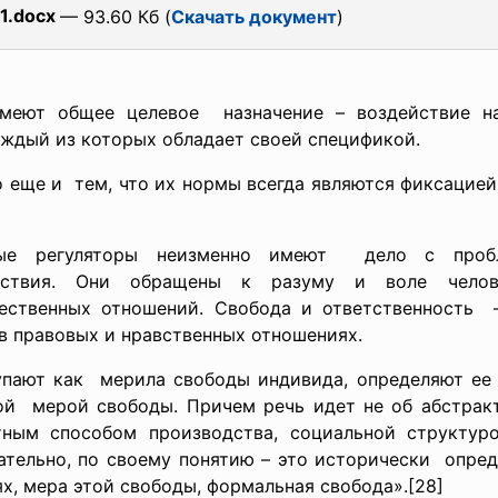
1.docx
— 93.60 Кб (
Скачать документ
)
меют общее целевое назначение – воздействие н
аждый из которых обладает своей спецификой.
 еще и тем, что их нормы всегда являются фиксацией
е регуляторы неизменно имеют дело с пробл
твия. Они обращены к разуму и воле челове
ственных отношений. Свобода и ответственность 
в правовых и нравственных отношениях.
пают как мерила свободы индивида, определяют ее
ой мерой свободы. Причем речь идет не об абстракт
ым способом производства, социальной структуро
ательно, по своему понятию – это исторически опре
х, мера этой свободы, формальная свобода».[28]