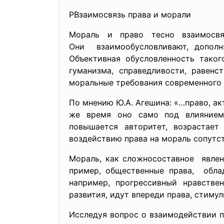
PВзаимосвязь права и морали
Мораль и право тесно
взаимосв
Они взаимообусловливают, доп
Объективная обусловленность тако
гуманизма, справедливости, равен
моральные требования современного 
По мнению Ю.А. Агешина: «…право, ак
же время оно само под влиянием 
повышается авторитет, возрастает
воздействию права на мораль сопутст
Мораль, как сложносоставное явлен
пример, общественные права, обла
например, прогрессивный нравстве
развития, идут впереди права, стиму
Исследуя вопрос о взаимодействии п