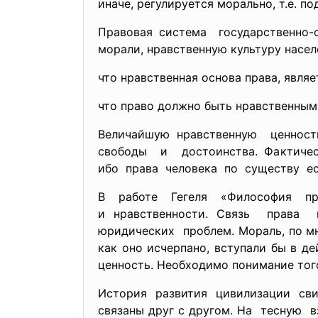
иначе, регулируется морально, т.е. п
Правовая система государственно-
морали, нравственную культуру насел
что нравственная основа права, явля
что право должно быть нравственным
Величайшую нравственную
ценнос
свободы и достоинства. Фактиче
ибо права человека по
существу е
В работе Гегеля «Философия
пр
и нравственности. Связь пра
юридических проблем. Мораль, по мне
как оно исчерпано, вступали бы в д
ценность. Необходимо понимание того
История развития
цивилизации сви
связаны друг с другом. На тесную 