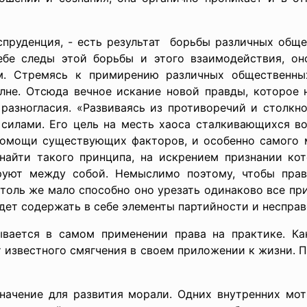
испруденция, - есть результат борьбы различных общ
ебе следы этой борьбы и этого взаимодействия, о
м. Стремясь к примирению различных общественных
лне. Отсюда вечное искание новой правды, которое 
разногласия. «Развиваясь из противоречий и столкно
силами. Его цель на месть хаоса сталкивающихся во
помощи существующих факторов, и особенно самого м
 найти такого принципа, на искрением признании кот
руют между собой. Немыслимо поэтому, чтобы прав
оль же мало способно оно урезать одинаково все при
дет содержать в себе элементы партийности и несправ
ывается в самом применении права на практике. Ка
т известного смягчения в своем приложении к жизни.
ачение для развития морали. Одних внутренних мот