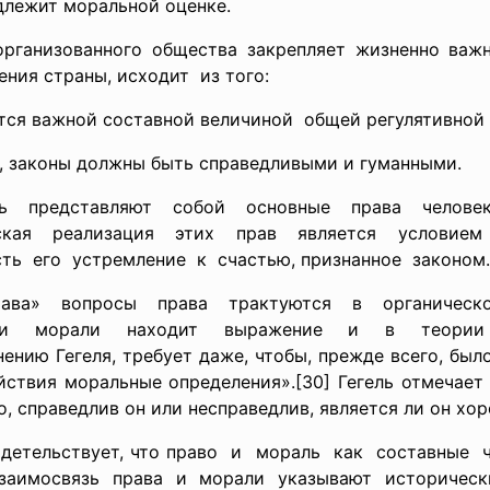
одлежит моральной оценке.
организованного общества закрепляет жизненно важ
ения страны, исходит из того:
ется важной составной величиной общей регулятивной 
, законы должны быть справедливыми и гуманными.
ть представляют собой
основные права челове
ская реализация этих
прав является услови
сть его
устремление к счастью, признанное законом.
ава» вопросы права
трактуются в органичес
ва и морали
находит выражение и в
теори
нию Гегеля, требует даже, чтобы, прежде всего, был
ействия моральные определения».[30] Гегель отмечает
, справедлив он или несправедлив, является ли он хо
детельствует, что право и мораль как
составные ч
взаимосвязь
права и морали указывают
историческ