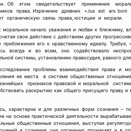
ни. Об этом свидетельствует
применение морал
ников права. Изречение древних «Jus est
ars boni
ет органическую
связь права, юстиции и морали.
 моральное начало уважения и любви к ближнему, вли
четая свое действие с действием других прогрессив
 приближения его к нравственному идеалу. Требуя, 
ась всегда и во всем, оно содействовало ниспр
льной системы, установлению правосудия, равного для
исследование проблемы взаимодействия права и мо
ления ее места в системе общественных отношений
важнейших признаков правовой и моральной системы
бствовать раскрытию как общего присущего праву и 
, характерна и для различных форм сознания – пол
ие на основе практической деятельности вырабатывае
альные общественные отношения, выступая регулято
ошений и сознания, она органично проникает и в от