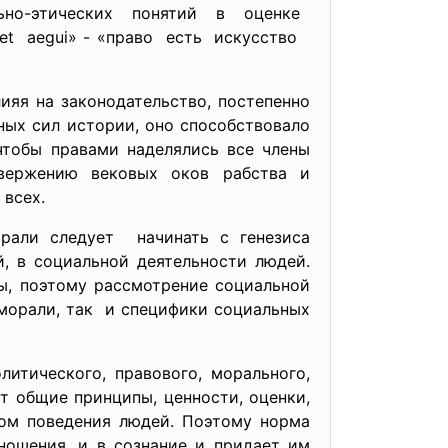
ьно-
этических понятий в оценке
 et aegui» - «право есть искусство
яя на законодательство, постепенно
ных сил истории, оно способствовало
чтобы правами наделялись все члены
овержению вековых оков рабства и
 всех.
рали следует начинать с генезиса
, в социальной деятельности людей.
, поэтому рассмотрение социальной
морали, так и специфики социальных
итического, правового, морального,
т общие принципы, ценности, оценки,
ром поведения людей. Поэтому норма
ношения, и в сознание и придает им