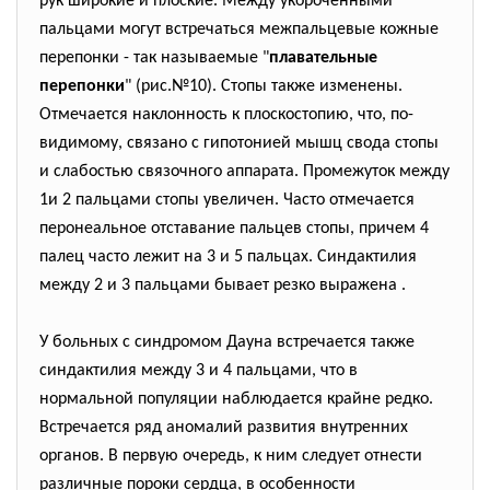
рук широкие и плоские. Между укороченными
пальцами могут встречаться межпальцевые кожные
перепонки - так называемые "
плавательные
перепонки
" (рис.№10). Стопы также изменены.
Отмечается наклонность к плоскостопию, что, по-
видимому, связано с гипотонией мышц свода стопы
и слабостью связочного аппарата. Промежуток между
1и 2 пальцами стопы увеличен. Часто отмечается
перонеальное отставание пальцев стопы, причем 4
палец часто лежит на 3 и 5 пальцах. Синдактилия
между 2 и 3 пальцами бывает резко выражена .
У больных с синдромом Дауна встречается также
синдактилия между 3 и 4 пальцами, что в
нормальной популяции наблюдается крайне редко.
Встречается ряд аномалий развития внутренних
органов. В первую очередь, к ним следует отнести
различные пороки сердца, в особенности