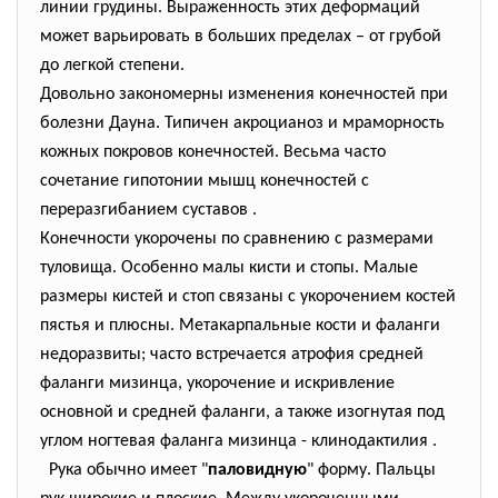
линии грудины. Выраженность этих деформаций
может варьировать в больших пределах – от грубой
до легкой степени.
Довольно закономерны изменения конечностей при
болезни Дауна. Типичен акроцианоз и мраморность
кожных покровов конечностей. Весьма часто
сочетание гипотонии мышц конечностей с
переразгибанием суставов .
Конечности укорочены по сравнению с размерами
туловища. Особенно малы кисти и стопы. Малые
размеры кистей и стоп связаны с укорочением костей
пястья и плюсны. Метакарпальные кости и фаланги
недоразвиты; часто встречается атрофия средней
фаланги мизинца, укорочение и искривление
основной и средней фаланги, а также изогнутая под
углом ногтевая фаланга мизинца - клинодактилия .
Рука обычно имеет "
паловидную
" форму. Пальцы