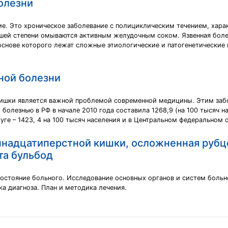
олезни
ие. Это хроническое заболевание с полициклическим течением, хара
ьшей степени омываются активным желудочным соком. Язвенная боле
нове которого лежат сложные этиологические и патогенетические 
ной болезни
 кишки является важной проблемой современной медицины. Этим заб
болезнью в РФ в начале 2010 года составила 1268,9 (на 100 тысяч н
е – 1423, 4 на 100 тысяч населения и в Центральном федеральном ок
ннадцатиперстной кишки, осложненная руб
та бульбод
 состояние больного. Исследование основных органов и систем боль
а диагноза. План и методика лечения.