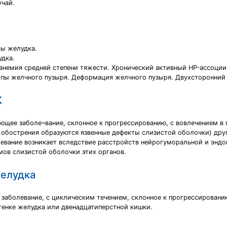
учай.
вы желудка.
удка.
анемия средней степени тяжести. Хронический активный HP-ассоции
пы желчного пузыря. Деформация желчного пузыря. Двухсторонний 
К
ющее заболе¬вание, склонное к прогрессированию, с вовлечением в
 обострения образуются язвенные дефекты слизистой оболочки) дру
евание возникает вследствие расстройств нейрогуморальной и эндо
мов слизистой оболочки этих органов.
желудка
заболевание, с циклическим течением, склонное к прогрессирован
стенке желудка или двенадцатиперстной кишки.