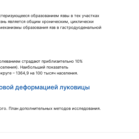
ктеризующееся образованием язвы в тех участках
знь является общим хроническим, циклически
механизмы образования язв в гастродуоденальной
олеванием страдают приблизительно 10%
аселения). Наибольший показатель
руге – 1364,9 на 100 тысяч населения.
цовой деформацией луковицы
ного. План дополнительных методов исследования.