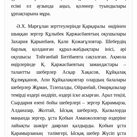
есімі ел аузында аңыз, қолөнер туындылары
ұрпақтарына мұра.
Ә.Х. Марғұлан зерттеулерінде Қарқаралы өңірінен
шыққан зергер Құлыбек Қаржасбаевтың оқушылары
Захария Қарынбаев, Қали Қожағұловтар. Шебердің
барлық қолданған құрал-жабдықтары інісі, әрі
оқушысы Тойғанбай Битібаевта сақталған. Ақмола
өңірлерінде Қ. Қаржасбаевтың замандастары –
талантты шеберлер Асқар Хақасов, Құйқалақ
Құлмұқанов, Апи Құйқалақовтар олардың балалары
шеберлер Жұман, Тілепалды, Ойранбай, Омарқазылар
темірді өздері өндіріп, өздері іске асырған. Арал теңізі,
Сырдария өзені бойы шеберлері – зергер Қарамырза,
Алданазар, Жолтай, Ысқақ шеберлер, Қызылорда
маңында зергер, ұста Қобын Аманжоловтар өздеріне
лайықты шәкірт даярлап қалдырды. Қобын ұста
Қарамырзаның тәлімгері, Ысқақ шебер Жүсіп ұста