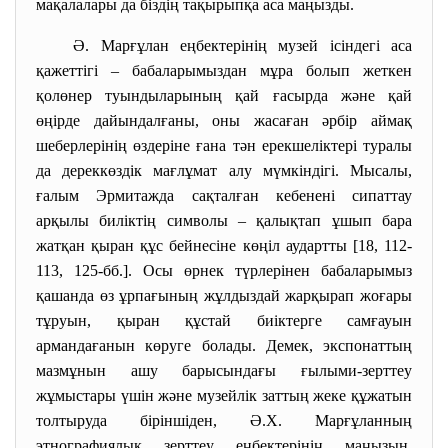
мақалалары да біздің тақырыпқа аса маңызды.
Ә. Марғұлан еңбектерінің музей ісіндегі аса
қажеттігі – бабаларымыздан мұра болып жеткен
қолөнер туындыларының қай ғасырда және қай
өңірде дайындалғаны, оны жасаған әрбір аймақ
шеберлерінің өздеріне ғана тән ерекшеліктері туралы
да дереккөздік мағлұмат алу мүмкіндігі. Мысалы,
ғалым Эрмитажда сақталған кебенені сипаттау
арқылы биліктің символы – қалықтап ұшып бара
жатқан қыран құс бейнесіне көңіл аудартты [18, 112-
113, 125-бб.]. Осы өрнек түрлерінен бабаларымыз
қашанда өз ұрпағының жұлдыздай жарқырап жоғары
тұруын, қыран құстай биіктерге самғауын
армандағанын көруге болады. Демек, экспонаттың
мазмұнын ашу барысындағы ғылыми-зерттеу
жұмыстары үшін және музейлік заттың жеке құжатын
толтыруда біріншіден, Ә.Х. Марғұланның
этнографиялық зерттеу еңбектерінің маңызын,