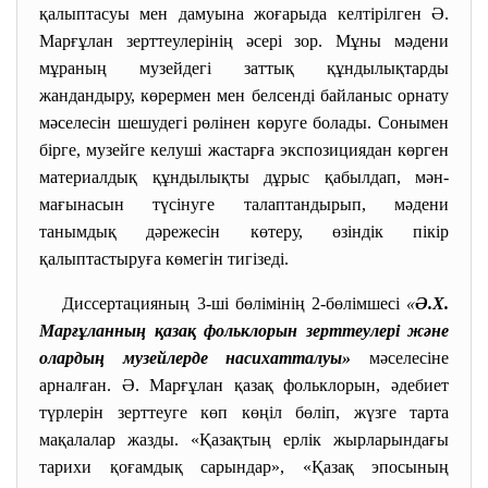
қалыптасуы мен дамуына жоғарыда келтірілген Ә.
Марғұлан зерттеулерінің әсері зор. Мұны мәдени
мұраның музейдегі заттық құндылықтарды
жандандыру, көрермен мен белсенді байланыс орнату
мәселесін шешудегі рөлінен көруге болады. Сонымен
бірге, музейге келуші жастарға экспозициядан көрген
материалдық құндылықты дұрыс қабылдап, мән-
мағынасын түсінуге талаптандырып, мәдени
танымдық дәрежесін көтеру, өзіндік пікір
қалыптастыруға көмегін тигізеді.
Диссертацияның 3-ші бөлімінің 2-бөлімшесі
«
Ә.Х.
Марғұланның қазақ фольклорын зерттеулері және
олардың музейлерде насихатталуы»
мәселесіне
арналған. Ә. Марғұлан қазақ фольклорын, әдебиет
түрлерін зерттеуге көп көңіл бөліп, жүзге тарта
мақалалар жазды. «Қазақтың ерлік жырларындағы
тарихи қоғамдық сарындар», «Қазақ эпосының