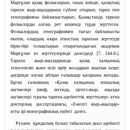
Марғұлан қазақ фольклорын, оның ішінде, қазақтың
тарихи жыр-аңыздарына сүйене отырып, тарих пен
этнографияны байланыстырып, Қазақстанда тарихи
фольклорды алғаш рет кешенді түрде зерттеген.
Фольклордың этнографиямен тығыз байланысты
екенін, олардың өзара этностың тарихын зерттеуде
бірін-бірі толықтырып отыратындығын академик
Марғұлан өз зерттеулерінде дәлелдеді [7, 144-б.].
Тарихи жыр-аңыздарында қазақ халқының
этногенезін және өсіп өрбу жолдарын ашатын кеңес
дәуірінде алғаш айтқан ғалымдар қатарына жатады.
Бұған ғалымның «Қазақ халқының эпикалық
әңгімелері (миф, легенда, ертегі-жыр, аңызды
әңгімелер) туралы тарихи-әдебиеттік зерттеулер» атты
докторлық диссертациясы, «Ежелгі жыр-аңыздар»
атты ірі монографиялық еңбегі дәлел.
Рухани құндылық болып табылатын ауыз әдебиеті