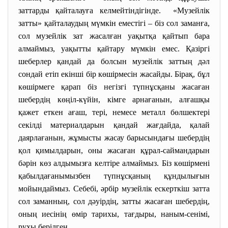
заттарды қайталауға келмейтіндігінде. «Музейлік
затты» қайталаудың мүмкін еместігі – біз сол заманға,
сол музейлік зат жасалған уақытқа қайтып бара
алмаймыз, уақытты қайтару мүмкін емес. Қазіргі
шеберлер қандай да болсын музейлік заттың дәл
сондай етіп екінші бір көшірмесін жасайды. Бірақ, бұл
көшірмеге қарап біз негізгі түпнұсқаны жасаған
шебердің көңіл-күйін, кімге арнағанын, алғашқы
қажет еткен ағаш, тері, немесе металл бөлшектері
секілді материалдарын қандай жағдайда, қалай
даярлағанын, жұмысты жасау барысындағы шебердің
қол қимылдарын, оны жасаған құрал-саймандарын
бәрін көз алдымызға келтіре алмаймыз. Біз көшірмені
қабылдағанымызбен түпнұсқаның құндылығын
мойындаймыз. Себебі, әрбір музейлік ескерткіш затта
сол заманның, сол дәуірдің, затты жасаған шебердің,
оның иесінің өмір тарихы, тағдыры, наным-сенімі,
рухы берілген.