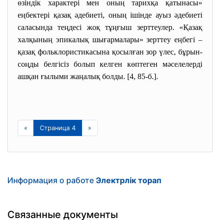
өзіндік характері мен оның тарихқа қатынасы»
еңбектері қазақ әдебиеті, оның ішінде ауыз әдебиеті
саласында теңдесі жоқ тұңғыш зерттеулер. «Қазақ
халқының эпикалық шығармалары» зерттеу еңбегі –
қазақ фольклористикасына қосылған зор үлес, бұрын-
соңды белгісіз болып келген көптеген мәселелерді
ашқан ғылыми жаңалық болды. [4, 85-б.].
«
Страница 4
»
Информация о работе
Электрлік торап
Связанные документы