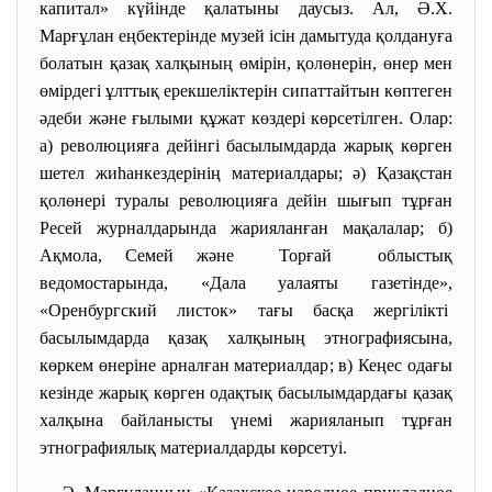
капитал» күйінде қалатыны даусыз. Ал, Ә.Х.
Марғұлан еңбектерінде музей ісін дамытуда қолдануға
болатын қазақ халқының өмірін, қолөнерін, өнер мен
өмірдегі ұлттық ерекшеліктерін сипаттайтын көптеген
әдеби және ғылыми құжат көздері көрсетілген. Олар:
а) революцияға дейінгі басылымдарда жарық көрген
шетел жиһанкездерінің материалдары; ә) Қазақстан
қолөнері туралы революцияға дейін шығып тұрған
Ресей журналдарында жарияланған мақалалар; б)
Ақмола, Семей және Торғай облыстық
ведомостарында, «Дала уалаяты газетінде»,
«Оренбургский листок» тағы басқа жергілікті
басылымдарда қазақ халқының этнографиясына,
көркем өнеріне арналған материалдар; в) Кеңес одағы
кезінде жарық көрген одақтық басылымдардағы қазақ
халқына байланысты үнемі жарияланып тұрған
этнографиялық материалдарды көрсетуі.