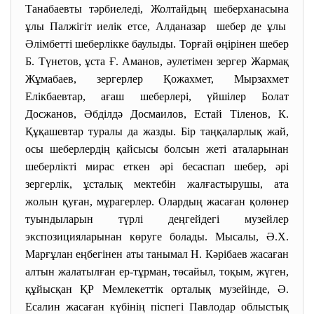
Танабаевты тәрбиеледі, Жолтайдың шеберханасына
ұлы Палжігіт иелік етсе, Алданазар шебер де ұлы
Әлімбетті шеберлікке баулыды. Торғай өңірінен шебер
Б. Түнетов, ұста Ғ. Аманов, әулетімен зергер Жармақ
Жұмабаев, зергерлер Қожахмет, Мырзахмет
Елікбаевтар, ағаш шеберлері, үйшілер Болат
Досжанов, Әбділдә Досмаилов, Естай Тіленов, К.
Құқашевтар туралы да жазды. Бір таңқаларлық жай,
осы шеберлердің қайсысы болсын жеті аталарынан
шеберлікті мирас еткен әрі бесаспап шебер, әрі
зергерлік, ұсталық мектебін жалғастырушы, ата
жолын қуған, мұрагерлер. Олардың жасаған қолөнер
туындыларын түрлі деңгейдегі музейлер
экспозицияларынан көруге болады. Мысалы, Ә.Х.
Марғұлан еңбегінен аты танымал Н. Кәрібаев жасаған
алтын жалатылған ер-тұрман, төсайыл, тоқым, жүген,
құйысқан ҚР Мемлекеттік орталық музейінде, Ә.
Есалин жасаған күбінің піспегі Павлодар облыстық