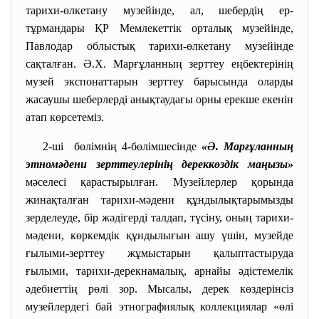
тарихи-өлкетану музейінде, ал, шебердің ер-
тұрмандары ҚР Мемлекеттік орталық музейінде,
Павлодар облыстық тарихи-өлкетану музейінде
сақталған. Ә.Х. Марғұланның зерттеу еңбектерінің
музей экспонаттарын зерттеу барысында оларды
жасаушы шеберлерді анықтаудағы орны ерекше екенін
атап көрсетеміз.
2-ші бөлімнің 4-бөлімшесінде
«Ә. Марғұланның
этномәдени зерттеулерінің дереккөздік маңызы»
мәселесі қарастырылған. Музейлерлер қорында
жинақталған тарихи-мәдени құндылықтарымызды
зерделеуде, бір жәдігерді талдап, түсіну, оның тарихи-
мәдени, көркемдік құндылығын ашу үшін, музейде
ғылыми-зерттеу жұмыстарын қалыптастыруда
ғылыми, тарихи-дерекнамалық, арнайы әдістемелік
әдебиеттің рөлі зор. Мысалы, дерек көздерінсіз
музейлердегі бай этнографиялық коллекциялар «өлі