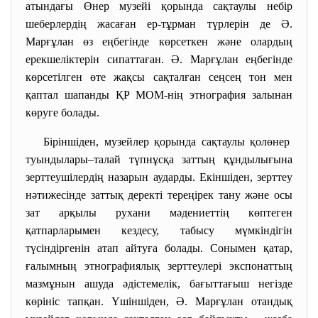
атындағы Өнер музейі қорында сақтаулы небір
шеберлердің жасаған ер-тұрман түрлерін де Ә.
Марғұлан өз еңбегінде көрсеткен және олардың
ерекшеліктерін сипаттаған. Ә. Марғұлан еңбегінде
көрсетілген өте жақсы сақталған сеңсең тон мен
қаптал шапанды ҚР МОМ-нің этнография залынан
көруге болады.
Біріншіден, музейлер қорында сақтаулы қолөнер
туындылары
–
талай түпнұсқа заттың құндылығына
зерттеушілердің назарын аударды. Екіншіден, зерттеу
нәтижесінде заттық деректі тереңірек тану және осы
зат арқылы рухани мәдениеттің көптеген
қатпарларымен кездесу, табысу мүмкіндігін
түсіндіргенін атап айтуға болады. Сонымен қатар,
ғалымның этнографиялық зерттеулері экспонаттың
мазмұнын ашуда әдістемелік, бағыттағыш негізде
көрініс тапқан. Үшіншіден, Ә. Марғұлан отандық