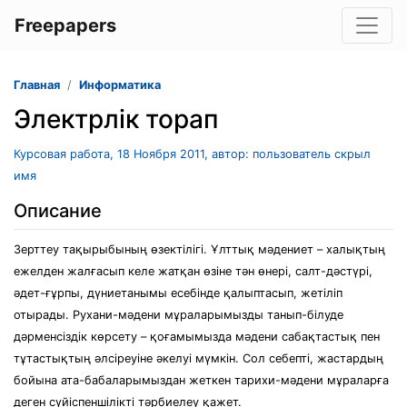
Freepapers
Главная
Информатика
Электрлік торап
Курсовая работа, 18 Ноября 2011, автор: пользователь скрыл
имя
Описание
Зерттеу тақырыбының өзектілігі. Ұлттық мәдениет – халықтың
ежелден жалғасып келе жатқан өзіне тән өнері, салт-дәстүрі,
әдет-ғұрпы, дүниетанымы есебінде қалыптасып, жетіліп
отырады. Рухани-мәдени мұраларымызды танып-білуде
дәрменсіздік көрсету – қоғамымызда мәдени сабақтастық пен
тұтастықтың әлсіреуіне әкелуі мүмкін. Сол себепті, жастардың
бойына ата-бабаларымыздан жеткен тарихи-мәдени мұраларға
деген сүйіспеншілікті тәрбиелеу қажет.