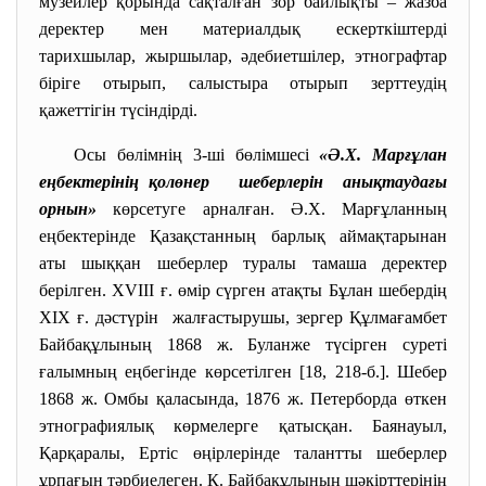
музейлер қорында сақталған зор байлықты – жазба
деректер мен материалдық ескерткіштерді
тарихшылар, жыршылар, әдебиетшілер, этнографтар
біріге отырып, салыстыра отырып зерттеудің
қажеттігін түсіндірді.
Осы бөлімнің 3-ші бөлімшесі
«Ә.Х. Марғұлан
еңбектерінің қолөнер шеберлерін анықтаудағы
орнын»
көрсетуге арналған. Ә.Х. Марғұланның
еңбектерінде Қазақстанның барлық аймақтарынан
аты шыққан шеберлер туралы тамаша деректер
берілген. ХVІІІ ғ. өмір сүрген атақты Бұлан шебердің
ХІХ ғ. дәстүрін жалғастырушы, зергер Құлмағамбет
Байбақұлының 1868 ж. Буланже түсірген суреті
ғалымның еңбегінде көрсетілген [18, 218-б.]. Шебер
1868 ж. Омбы қаласында, 1876 ж. Петерборда өткен
этнографиялық көрмелерге қатысқан. Баянауыл,
Қарқаралы, Ертіс өңірлерінде талантты шеберлер
ұрпағын тәрбиелеген. Қ. Байбақұлының шәкірттерінің