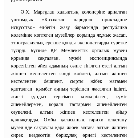
Ә.Х. Марғұлан халықтың қолөнеріне арналған
үштомдық «Казахское народное прикладное
искусство» еңбегін жазу барысында республика
көлемінде көптеген музейлер қорында жұмыс жасап,
этнографиялық ерекше құнды экспонаттарды суретке
түсірді. Бүгінде ҚР Мемлекеттік орталық музейі
қорында сақталған, музей экспозициясында
көрсетілген әйел адамның сәнге тігілген етегі алтын
жіппен кестеленген сәнді көйлегі, алтын жіппен
кестеленген бешпент, сырты жібек матамен
қапталған, қымбат аңның терісінен жасалған ішікті,
жиегі құндыз терісімен көмкерілген, күміс
әшекейлермен, коралл тастармен әшекейленген
сәукелені, алтын жіппен кестеленген айыр
қалпақтарды, Омбы қаласының тарихи өлкетану
музейінде сақтаулы қара жібек матаға алтын жіппен
сирек кездесетін бөріқұлақ өрнегі кестеленген