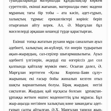
туындыларында материалды құндылықтар көркем
суреттеліп, екінші жағынан, материалды емес мәдени
мұраның тағы бір тобы – ата кәсіп, әдет-ғұрып,
халықтың тұрмыс ерекшеліктері көрініс беріп
отырғанын айту керек. Ал, Ә. Марғұлан бұл
мәселелерді әрқашан кешенді түрде қарастырған.
Екінші топқа жататын рухани мұра саналатын ауыз
әдебиеті, халықтың ән-күйлері, тіл өнерін тудыратын
ақын-жыраудың, сал-серілер шығармашылығы. Ауыз
әдебиеті үлгілерін, әндерді еш өзгеріссіз дәл сол
қалпында қайталау мүмкін емес. Осыған дәлел, Ә.
Марғұлан зерттеген «Қозы Көрпеш–Баян сұлу»
жырының екі ғасыр бойы жиналып келген отыз
шақты вариантының болуы. Бірақ жырдың негізі
сақталған. Жырдың қай нұсқасы болсын ұрпақтан-
ұрпаққа жеткен өшпес мәдениеттің ұлы мұрасы. Бұл
жыр-аңызда негізінен халықтың көне замандағы әдет-
ғұрып салты айтылған. Ә.Х. Марғұлан тарихи жыр-