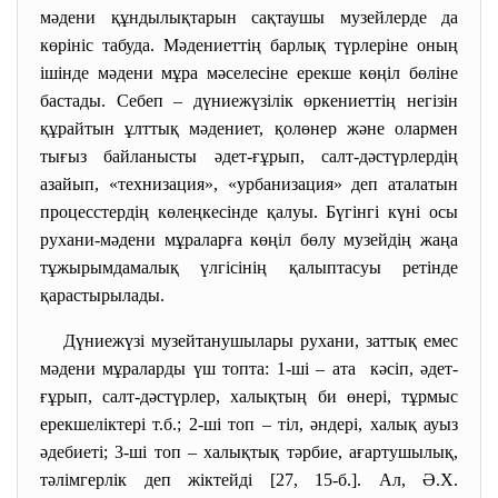
мәдени құндылықтарын сақтаушы музейлерде да
көрініс табуда. Мәдениеттің барлық түрлеріне оның
ішінде мәдени мұра мәселесіне ерекше көңіл бөліне
бастады. Себеп – дүниежүзілік өркениеттің негізін
құрайтын ұлттық мәдениет, қолөнер және олармен
тығыз байланысты әдет-ғұрып, салт-дәстүрлердің
азайып, «технизация», «урбанизация» деп аталатын
процесстердің көлеңкесінде қалуы. Бүгінгі күні осы
рухани-мәдени мұраларға көңіл бөлу музейдің жаңа
тұжырымдамалық үлгісінің қалыптасуы ретінде
қарастырылады.
Дүниежүзі музейтанушылары рухани, заттық емес
мәдени мұраларды үш топта: 1-ші – ата кәсіп, әдет-
ғұрып, салт-дәстүрлер, халықтың би өнері, тұрмыс
ерекшеліктері т.б.; 2-ші топ – тіл, әндері, халық ауыз
әдебиеті; 3-ші топ – халықтық тәрбие, ағартушылық,
тәлімгерлік деп жіктейді [27, 15-б.]. Ал,
Ә.Х.