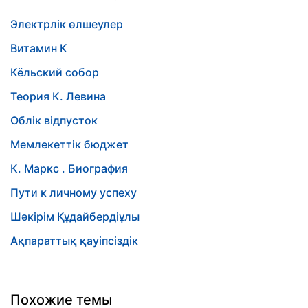
Электрлік өлшеулер
Витамин К
Кёльский собор
Теория К. Левина
Облік відпусток
Мемлекеттік бюджет
К. Маркс . Биография
Пути к личному успеху
Шәкірім Құдайбердіұлы
Ақпараттық қауіпсіздік
Похожие темы