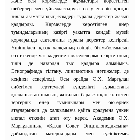
және осы көрмелерде жұмыстары көрсетілген
шеберлер мен ұйымдастыруға өз үлестерін қосқан
зиялы азаматтардың есімдері туралы деректер жазып
қалдырды. Көрмелерде көрсетілген өнер
туындыларының қазіргі уақытта қандай музей
қорларында сақталғаны туралы деректер келтіреді.
Үшіншіден, қазақ халқының өзіндік бітім-болмысын
сөз еткенде ұлт мәдениеті мәселелерімен бірге оның
тілін де назардан тыс қалдыра алмаймыз.
Этнографияда тілтану, лингвистика нәтижелері де
кеңінен ескеріледі. Осы орайда Ә.Х. Марғұлан
еңбегімен зерттеулері күнделікті тұрмыстағы
қолданыстан шығып, жоғалып бара жатқан көптеген
зергерлік өнер туындылары мен ою-өрнек
атауларының да халқымызға қайта оралуына үлкен
ықпал еткенін атап өту керек. Академик Ә.Х.
Марғұланның «Қазақ Совет Энциклопедиясына»
дайындаған материалдары мен түсініктеме-