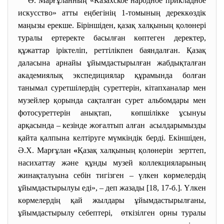
Ә. Марғұланның «Казахское народное прикладное
искусство» атты еңбегінің 1-томының дереккөздік
маңызы ерекше. Біріншіден, қазақ халқының қолөнері
туралы ертеректе басылған көптеген деректер,
құжаттар іріктеліп, реттілікпен баяндалған. Қазақ
даласына арнайы ұйымдастырылған жабдықталған
академиялық экспедициялар құрамында болған
танымал суретшілердің суреттерін, кітапханалар мен
музейлер қорында сақталған сурет альбомдары мен
фотосуреттерін анықтап, көпшілікке ұсынуы
арқасында – кезінде жоғалтып алған асылдарымызды
қайта қалпына келтіруге мүмкіндік берді. Екіншіден,
Ә.Х. Марғұлан
«
Қазақ халқының қолөнерін зерттеп,
насихаттау және құнды музей коллекцияларының
жинақталуына себін тигізген – үлкен көрмелердің
ұйымдастырылуы еді», – деп жазады [18, 17-б.]. Үлкен
көрмелердің қай жылдары ұйымдастырылғаны,
ұйымдастырылу себептері, өткізілген орны туралы