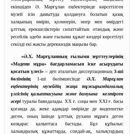
екіншіден Ә. Марғұлан еңбектерінде көрсетілген
музей ісін дамытуда қолдануға болатын қазақ
халқының өмірін, қолөнерін, өнер мен өмірдегі
ұлттық ерекшеліктерін сипаттайтын отандық және
ресейлік әдеби және ғылыми құжат көздері көрсетілуі
секілді екі жақты дереккөздік маңызы бар.
«Ә.Х. Марғұланның ғылыми зерттеулерінің
«Мәдени мұра» бағдарламасын іске асырудағы
қосатын үлесі»
– деп аталатын диссертацияның
3-ші
бөлімінің
1-ші бөлімшесінде
Ә.Х. Марғұлан
еңбектерінің музейдің жаңа тұжырымдамалық
үлгісінің қалыптасуына және дамуына келтірген
әсері
туралы баяндалады. XX ғ. соңы мен XXI ғ. басы
қоғамда да, жеке адамдар өмірінде де мәдениетке
деген, оның ішінде ұлттық рухани мұраға деген
көзқарас қалыптаса бастады. Бұл құбылыс
халықаралық құжаттарда, сондай-ақ, халықтардың