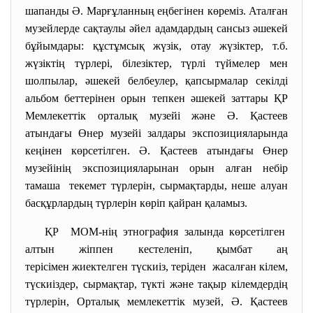
шапанды Ә. Марғұланның еңбегінен көреміз. Аталған
музейлерде сақтаулы әйел адамдардың сансыз әшекей
бұйымдары: құстұмсық жүзік, отау жүзіктер, т.б.
жүзіктің түрлері, білезіктер, түрлі түймелер мен
шолпылар, әшекей белбеулер, қапсырмалар секілді
альбом беттерінен орын тепкен әшекей заттары ҚР
Мемлекеттік орталық музейі және Ә. Қастеев
атындағы Өнер музейі залдары экспозицияларында
кеңінен көрсетілген. Ә. Қастеев атындағы Өнер
музейінің экспозицияларынан орын алған небір
тамаша текемет түрлерін, сырмақтарды, неше алуан
басқұрлардың түрлерін көріп қайран қаламыз.
ҚР МОМ-нің этнография залында көрсетілген
алтын жіппен кестеленіп, қымбат аң
терісімен жиектелген түскиіз, теріден жасалған кілем,
түскиіздер, сырмақтар, түкті және тақыр кілемдердің
түрлерін, Орталық мемлекеттік музей, Ә. Қастеев