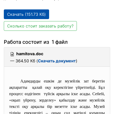
Скачать (151.73 Кб)
Сколько стоит заказать работу?
Работа состоит из 1 файл
hamitova.doc
— 364.50 Кб (
Скачать документ
)
Адамдарды ешкім де музейлік зат беретін
ақпаратты қалай оқу керектігіне үйретпейді. Бұл
процесс өздігінен түйсік арқылы іске асады. Себебі,
«оқып үйрену, зерделеу» қабылдау және музейлік
тексті оқу арқылы бір мезетте іске асады. Музей
тілінің ерекшелігі – оның сол мәтінді құраушы