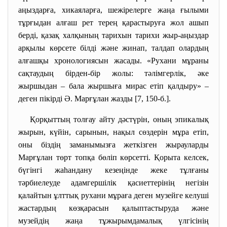
аңыздарға, хикаяларға, шежірелерге жаңа ғылыми
тұрғыдан алғаш рет терең қарастыруға жол ашып
берді, қазақ халқының тарихын тарихи жыр-аңыздар
арқылы көрсете білді және жинап, талдап олардың
алғашқы хронологиясын жасады. «Рухани мұраны
сақтаудың бірден-бір жолы: тәлімгерлік, әке
жыршыдан – бала жыршыға мирас етіп қалдыру» –
деген пікірді Ә. Марғұлан жазды [7, 150-б.].
Қорқыттың толғау айту дәстүрін, оның эпикалық
жырын, күйін, сарынын, нақыл сөздерін мұра етіп,
оны біздің заманымызға жеткізген жырауларды
Марғұлан төрт топқа бөліп көрсетті. Қорыта келсек,
бүгінгі жаһандану кезеңінде жеке тұлғаны
тәрбиелеуде адамгершілік қасиеттерінің негізін
қалайтын ұлттық рухани мұраға деген музейге келуші
жастардың көзқарасын қалыптастыруда және
музейдің жаңа тұжырымдамалық үлгісінің