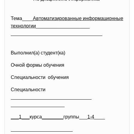
Тема____
Автоматизированные информационные
технологии
____________________
______________________________
____
Выполнил(а) студент(ка)
Очной формы обучения
Специальности обучения
Специальности
______________________________
____________________
___1___
курса
________
группы___
1
-4
____
_______________________