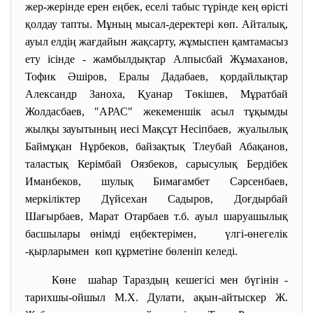
жер-жерінде ерен еңбек, еселі табыс түрінде кең өрісті
қолдау тапты. Мұның мысал-деректері көп. Айталық,
ауыл елдің жағдайын жақсарту, жұмыспен қамтамасыз
ету ісінде - жамбылдықтар Алпысбай Жұмаханов,
Тофик Әшіров, Ералы Дадабаев, қордайлықтар
Александр Заноха, Қуанар Төкішев, Мұратбай
Жолдасбаев, "АРАС" жекеменшік асыл тұқымды
жылқы зауытының иесі Мақсұт Несіпбаев, жуалылық
Баймұқан Нұрбеков, байзақтық Тлеубай Абақанов,
таластық Керімбай Оязбеков, сарысулық Бердібек
Иманбеков, шулық Бимағамбет Сәрсенбаев,
меркіліктер Дүйсехан Садыров, Доғдырбай
Шағырбаев, Марат Отарбаев т.б. ауыл шаруашылық
басшылары өнімді еңбектерімен, үлгі-өнегелік
-қырларымен көп құрметіне бөленіп келеді.
Көне шаһар Тараздың кешегісі мен бүгінін -
тарихшы-ойшыл М.Х. Дулати, ақын-айтыскер Ж.