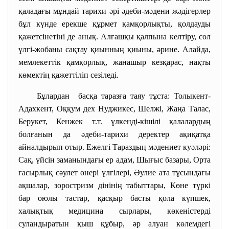
қаладағы мұндай тарихи әрі әдеби-мәдени жәдігерлер
бұл күнде ерекше құрмет қамқорлықты, қолдауды
қажетсінетіні де анық. Алғашқы қалпына келтіру, сол
үлгі-жобаны сақтау қиынның қиыны, әрине. Алайда,
мемлекеттік қамқорлық, жанашыр кезқарас, нақты
көмектің қажеттіліп сезіледі.
Бұлардан басқа таразға таяу тұста: Толыкент-
Адахкент, Оққум дех Нуджикес, Шелжі, Жаңа Талас,
Берукет, Кенжек т.т. үлкенді-кішілі қалалардың
болғанын да әдеби-тарихи деректер ақиқатқа
айналдырып отыр. Ежелгі Тараздың мәдениет куәләрі:
Сақ, үйсін заманындағы ер адам, Шығыс базары, Орта
ғасырлық сәулет өнері үлгілері, Әулие ата тұсындағы
ақшалар, зоростризм дінінің табыттары, Көне түркі
бар оюлы тастар, қасқыр басты қола күпшек,
халықтық медицина сырлары, көкеністерді
суландыратын қыш құбыр, әр алуан көлемдегі