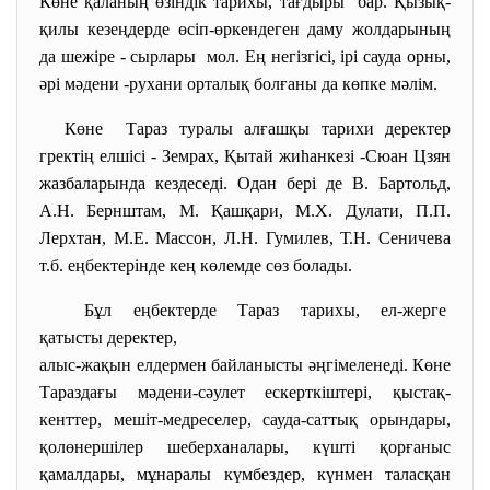
Көне қаланың өзіндік тарихы, тағдыры бар. Қызық-
қилы кезеңдерде өсіп-өркендеген даму жолдарының
да шежіре - сырлары мол. Ең негізгісі, ірі сауда орны,
әрі мәдени -рухани орталық болғаны да көпке мәлім.
Көне Тараз туралы алғашқы тарихи деректер
гректің елшісі - Земрах, Қытай жиһанкезі -Сюан Цзян
жазбаларында кездеседі. Одан бері де В. Бартольд,
А.Н. Бернштам, М. Қашқари, М.Х. Дулати, П.П.
Лерхтан, М.Е. Массон, Л.Н. Гумилев, Т.Н. Сеничева
т.б. еңбектерінде кең көлемде сөз болады.
Бұл еңбектерде Тараз тарихы, ел-жерге
қатысты деректер,
алыс-жақын елдермен байланысты әңгімеленеді. Көне
Тараздағы мәдени-сәулет ескерткіштері, қыстақ-
кенттер, мешіт-медреселер, сауда-саттық орындары,
қолөнершілер шеберханалары, күшті қорғаныс
қамалдары, мұнаралы күмбездер, күнмен таласқан