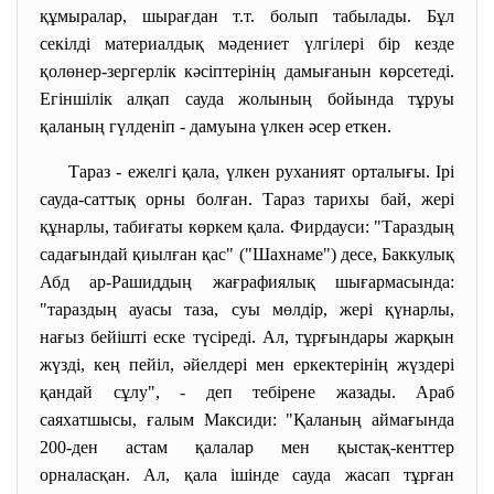
құмыралар, шырағдан т.т. болып табылады. Бұл
секілді материалдық мәдениет үлгілері бір кезде
қолөнер-зергерлік кәсіптерінің дамығанын көрсетеді.
Егіншілік алқап сауда жолының бойында тұруы
қаланың гүлденіп - дамуына үлкен әсер еткен.
Тараз - ежелгі қала, үлкен руханият орталығы. Ірі
сауда-саттық орны болған. Тараз тарихы бай, жері
құнарлы, табиғаты көркем қала. Фирдауси: "Тараздың
садағындай қиылған қас" ("Шахнаме") десе, Баккулық
Абд ар-Рашиддың жағрафиялық шығармасында:
"тараздың ауасы таза, суы мөлдір, жері қүнарлы,
нағыз бейішті еске түсіреді. Ал, тұрғындары жарқын
жүзді, кең пейіл, әйелдері мен еркектерінің жүздері
қандай сұлу", - деп тебірене жазады. Араб
саяхатшысы, ғалым Максиди: "Қаланың аймағында
200-ден астам қалалар мен қыстақ-кенттер
орналасқан. Ал, қала ішінде сауда жасап тұрған