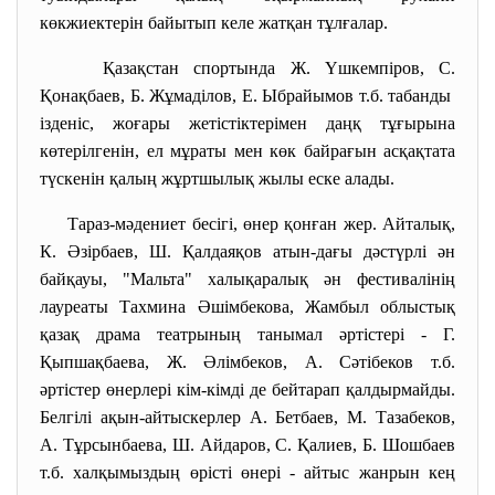
көкжиектерін байытып келе жатқан тұлғалар.
Қазақстан спортында Ж. Үшкемпіров, С.
Қонақбаев, Б. Жұмаділов, Е. Ыбрайымов т.б. табанды
ізденіс, жоғары жетістіктерімен даңқ тұғырына
көтерілгенін, ел мұраты мен көк байрағын асқақтата
түскенін қалың жұртшылық жылы еске алады.
Тараз-мәдениет бесігі, өнер қонған жер. Айталық,
К. Әзірбаев, Ш. Қалдаяқов атын-дағы дәстүрлі ән
байқауы, "Мальта" халықаралық ән фестивалінің
лауреаты Тахмина Әшімбекова, Жамбыл облыстық
қазақ драма театрының танымал әртістері - Г.
Қыпшақбаева, Ж. Әлімбеков, А. Сәтібеков т.б.
әртістер өнерлері кім-кімді де бейтарап қалдырмайды.
Белгілі ақын-айтыскерлер А. Бетбаев, М. Тазабеков,
А. Тұрсынбаева, Ш. Айдаров, С. Қалиев, Б. Шошбаев
т.б. халқымыздың өрісті өнері - айтыс жанрын кең