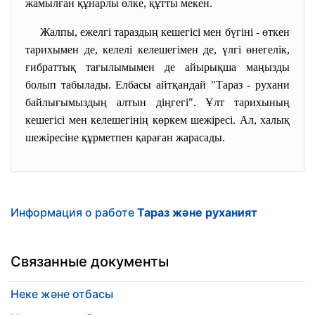
жамылған құнарлы өлке, құтты мекен.
Жалпы, ежелгі тараздың кешегісі мен бүгіні - өткен
тарихымен де, келелі келешегімен де, үлгі өнегелік,
ғибраттық тағылымымен де айырықша маңызды
болып табылады. Елбасы айтқандай "Тараз - рухани
байлығымыздың алтын діңгегі". Ұлт тарихының
кешегісі мен келешегінің көркем шежіресі. Ал, халық
шежіресіне құрметпен қараған жарасады.
Информация о работе
Тараз және руханият
Связанные документы
Неке және отбасы