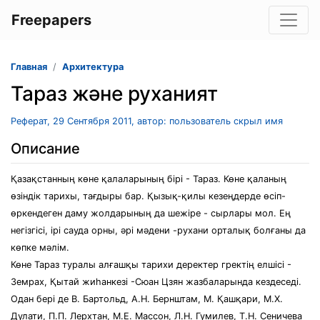
Freepapers
Главная
Архитектура
Тараз және руханият
Реферат, 29 Сентября 2011, автор: пользователь скрыл имя
Описание
Қазақстанның көне қалаларының бірі - Тараз. Көне қаланың
өзіндік тарихы, тағдыры бар. Қызық-қилы кезеңдерде өсіп-
өркендеген даму жолдарының да шежіре - сырлары мол. Ең
негізгісі, ірі сауда орны, әрі мәдени -рухани орталық болғаны да
көпке мәлім.
Көне Тараз туралы алғашқы тарихи деректер гректің елшісі -
Земрах, Қытай жиһанкезі -Сюан Цзян жазбаларында кездеседі.
Одан бері де В. Бартольд, А.Н. Бернштам, М. Қашқари, М.Х.
Дулати, П.П. Лерхтан, М.Е. Массон, Л.Н. Гумилев, Т.Н. Сеничева