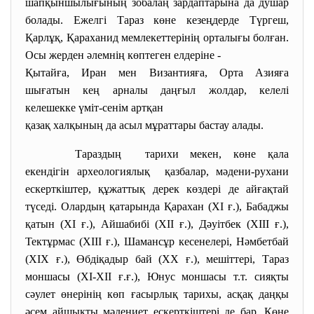
шапқыншылығының зобалаң зардаптарына да душар
болады. Ежелгі Тараз көне кезеңдерде Түргеш,
Қарлұқ, Қараханид мемлекеттерінің орталығы болған.
Осы жерден әлемнің көптеген елдеріне -
Қытайға, Иран мен Византияға, Орта Азияға
шығатын кең арналы даңғыл жолдар, келелі
келешекке үміт-сенім артқан
қазақ халқының да асыл мұраттары бастау алады.
Тараздың тарихи мекен, көне қала
екендігін археологиялық қазбалар, мәдени-рухани
ескерткіштер, құжаттық дерек көздері де айғақтай
түседі. Олардың қатарында Қарахан (XI ғ.), Бабаджы
қатын (XI ғ.), Айшабибі (XII ғ.), Дәуітбек (XIII ғ.),
Тектұрмас (XIII ғ.), Шамансұр кесенелері, Нәмбетбай
(XIX ғ.), Өбдіқадыр бай (XX ғ.), мешіттері, Тараз
моншасы (XI-XII ғ.ғ.), Юнус моншасы т.т. сияқты
сәулет өнерінің көп ғасырлық тарихы, асқақ даңқы
әсем айшықты мәдениет ескерткіштері де бар. Көне