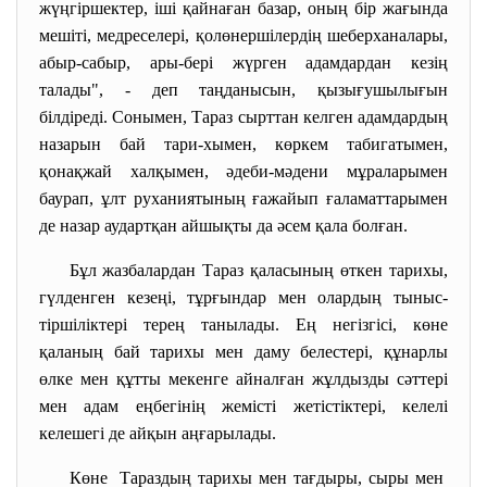
жүңгіршектер, іші қайнаған базар, оның бір жағында
мешіті, медреселері, қолөнершілердің шеберханалары,
абыр-сабыр, ары-бері жүрген адамдардан кезің
талады", - деп таңданысын, қызығушылығын
білдіреді. Сонымен, Тараз сырттан келген адамдардың
назарын бай тари-хымен, көркем табигатымен,
қонақжай халқымен, әдеби-мәдени мұраларымен
баурап, ұлт руханиятының ғажайып ғаламаттарымен
де назар аудартқан айшықты да әсем қала болған.
Бұл жазбалардан Тараз қаласының өткен тарихы,
гүлденген кезеңі, тұрғындар мен олардың тыныс-
тіршіліктері терең танылады. Ең негізгісі, көне
қаланың бай тарихы мен даму белестері, құнарлы
өлке мен құтты мекенге айналған жұлдызды сәттері
мен адам еңбегінің жемісті жетістіктері, келелі
келешегі де айқын аңғарылады.
Көне Тараздың тарихы мен тағдыры, сыры мен