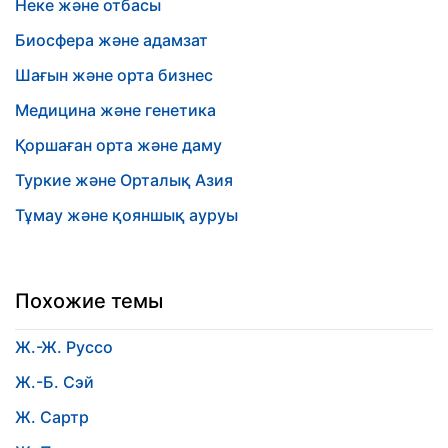
Неке және отбасы
Биосфера және адамзат
Шағын және орта бизнес
Медицина және генетика
Қоршаған орта және даму
Туркие және Орталық Азия
Тұмау және қояншық ауруы
Похожие темы
Ж.-Ж. Руссо
Ж.-Б. Сэй
Ж. Сартр