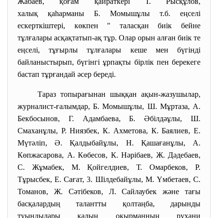
Жабаев, қоғам қайраткері Т. Рысқұлов,
халық қаһарманы Б. Момышұлы т.б. еңселі
ескерткіштері, көкпен " таласқан биік бейне
тұлғалары асқақтатып-ақ тұр. Олар орын алған биік те
еңселі, тұғырлы тұлғалары кеше мен бүгінді
байланыстырып, бүгінгі ұрпақты бірлік пен берекеге
бастап тұрғандай әсер береді.
Тараз топырағынан шыққан ақын-жазушылар,
журналист-ғалымдар, Б. Момышұлы, Ш. Мұртаза, А.
Бекбосынов, Г. Адамбаева, Б. Әбілдәұлы, Ш.
Смаханұлы, Р. Ниязбек, К. Ахметова, К. Баялиев, Е.
Мүтәліп, Ә. Қалдыбайұлы, Н. Қашағанұлы, А.
Көпжасарова, А. Көбесов, К. Нәрібаев, Ж. Дәдебаев,
С. Жұмабек, М. Қойгелдиев, Т. Омарбеков, Р.
Тұрысбек, Е. Сағат, 3. Шілдебайұлы, М. Үмбетаев, С.
Томанов, Ж. Сәтібеков, Л. Сайлаубек және тағы
басқалардың талантты қолтаңба, дарынды
туындылары қалың оқырманның рухани