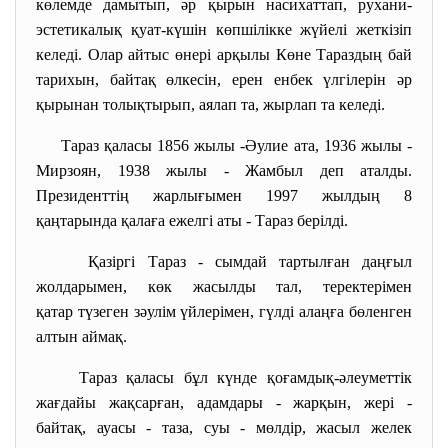
көлемде дамытып, әр қырын насихаттап, рухани-
эстетикалық қуат-күшін көпшілікке жүйелі жеткізіп
келеді. Олар айтыс өнері арқылы Көне Тараздың бай
тарихын, байтақ өлкесін, ерен енбек үлгілерін әр
қырынан толықтырып, аялап та, жырлап та келеді.
Тараз қаласы 1856 жылы -Әулие ата, 1936 жылы -
Мирзоян, 1938 жылы - Жамбыл деп аталды.
Президенттің жарлығымен 1997 жылдың 8
қаңтарында қалаға ежелгі аты - Тараз берілді.
Қазіргі Тараз - сымдай тартылған даңғыл
жолдарымен, көк жасылды тал, теректерімен
қатар түзеген зәулім үйлерімен, гүлді алаңға бөленген
алтын аймақ.
Тараз қаласы бұл күнде қоғамдық-әлеуметтік
жағдайы жақсарған, адамдары - жарқын, жері -
байтақ, ауасы - таза, суы - мөлдір, жасыл желек