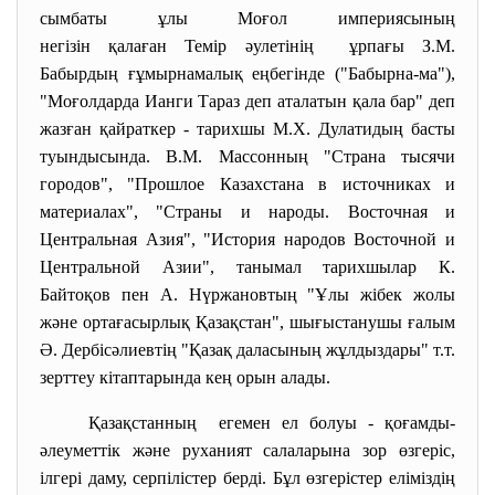
сымбаты ұлы Моғол империясының
негізін қалаған Темір
әулетінің ұрпағы З.М.
Бабырдың ғұмырнамалық еңбегінде ("Бабырна-ма"),
"Моғолдарда Ианги Тараз деп аталатын қала бар" деп
жазған қайраткер - тарихшы М.Х. Дулатидың басты
туындысында. В.М. Массонның "Страна тысячи
городов", "Прошлое Казахстана в источниках и
материалах", "Страны и народы. Восточная и
Центральная Азия", "История народов Восточной и
Центральной Азии", танымал тарихшылар К.
Байтоқов пен А. Нүржановтың "Ұлы жібек жолы
және ортағасырлық Қазақстан", шығыстанушы ғалым
Ә. Дербісәлиевтің "Қазақ даласының жұлдыздары" т.т.
зерттеу кітаптарында кең орын алады.
Қазақстанның егемен ел болуы - қоғамды-
әлеуметтік және руханият салаларына зор өзгеріс,
ілгері даму, серпілістер берді. Бұл өзгерістер еліміздің