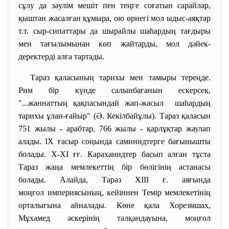
сұлу да зәулім мешіт пен теңге соғатын сарайлар,
қыштан жасалған құмыра, ою өрнегі мол ыдыс-аяқтар
т.т. сыр-сипаттары да шырайлы шаһардың тағдыры
мен тағылымынан көп жайтарды, мол дәйек-
деректерді алға тартады.
Тараз қаласының тарихы мен тамыры тереңде.
Рим бір күнде салынбағанын ескерсек,
"...жаннаттың қақпасындай жап-
жасыл шаһардың
тарихы ұлан-ғайыр" (Ә. Кекілбайұлы). Тараз қаласын
751 жылы - арабтар, 766 жылы - қарлұқтар жаулап
алады. IX ғасыр соңында саминидтерге бағынышты
болады. X-XI ғғ. Караханидтер басып алған тұста
Тараз жаңа мемлекеттің бір бөлігінің астанасы
болады. Алайда, Тараз XIII ғ. аяғында
моңғол империясының, кейіннен Темір мемлекетінің
орталығына айналады. Көне қала Хорезмшах,
Мұхамед әскерінің талқандауына, моңғол