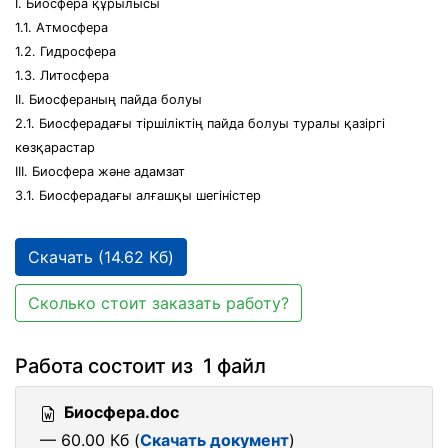
І. Биосфера құрылысы
1.1. Атмосфера
1.2. Гидросфера
1.3. Литосфера
ІІ. Биосфераның пайда болуы
2.1. Биосферадағы тіршіліктің пайда болуы туралы қазіргі
көзқарастар
ІІІ. Биосфера және адамзат
3.1. Биосферадағы алғашқы шегіністер
Скачать (14.62 Кб)
Сколько стоит заказать работу?
Работа состоит из 1 файл
Биосфера.doc
— 60.00 Кб (
Скачать документ
)