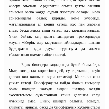
жіберу оп-оңай. Арқыраған оғысы қатты өзеннің
арнасын басқа жаққа бұрып жіберуге болады. Бірақ
арнасындағы балық құриды, кеме жүзбейді,
жағаларындағы ел көшіп кетеді, құс пен жабайы
аңдар басқа жаққа ауып кетеді, жер құлазып қалады.
Ұлан байтақ кең далаға мыңдаған тракторларды
жауып жіберіп, жер қыртысын айналдырып, шаңын
бұрқыратып қара дауыл тұрғызуға да адамза
тбаласының шамасы әбден келеді.
Бірақ биосфера заңдарында бұлай болмайды.
Мыс, жоғарыда көрсетілгендей, су тартылып, кеуіп
қалған көл қалпына оңай келмейді. Миллион жыл
уақыт кетеді. Биосферадағы пайда болып ғасырлар
бойы шалқып жатқан айдын шалқар көлдің
экосистемасы бұзылғаннан кейін қалпына келуі
мүмкінде емес. Оның ішіндегі балығы, өсімдігі,
климаты, арнасы, басқа да биосфералық құбылыстары