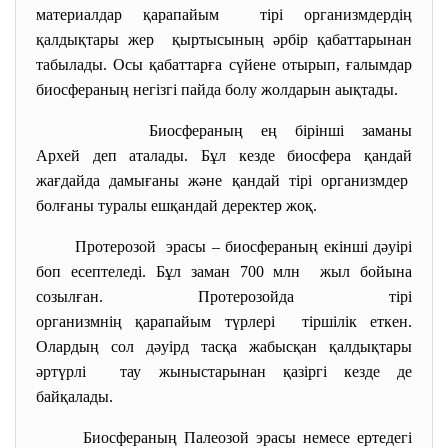
материалдар қарапайым тірі организмдердің
қалдықтары жер қыртысының әрбір қабаттарынан
табылады. Осы қабаттарға сүйене отырып, ғалымдар
биосфераның негізгі пайда болу жолдарын аықтады.
Биосфераның ең бірінші заманы
Архей деп аталады. Бұл кезде биосфера қандай
жағдайда дамығаны және қандай тірі организмдер
болғаны туралы ешқандай деректер жоқ.
Протерозой эрасы – биосфераның екінші дәуірі
боп есептеледі. Бұл заман 700 млн жыл бойына
созылған. Протерозойда тірі
организмнің қарапайым түрлері тіршілік еткен.
Олардың сол дәуірд тасқа жабысқан қалдықтары
әртүрлі тау жыныстарынан қазіргі кезде де
байқалады.
Биосфераның Палеозой эрасы немесе ертедегі