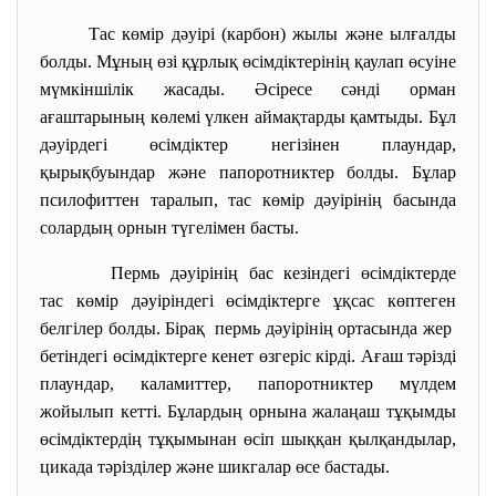
Тас көмір дәуірі (карбон) жылы және ылғалды
болды. Мұның өзі құрлық өсімдіктерінің қаулап өсуіне
мүмкіншілік жасады. Әсіресе сәнді орман
ағаштарының көлемі үлкен аймақтарды қамтыды. Бұл
дәуірдегі өсімдіктер негізінен плаундар,
қырықбуындар және папоротниктер болды. Бұлар
псилофиттен таралып, тас көмір дәуірінің басында
солардың орнын түгелімен басты.
Пермь дәуірінің бас кезіндегі
өсімдіктерде
тас көмір дәуіріндегі
өсімдіктерге ұқсас көптеген
белгілер болды. Бірақ пермь дәуірінің ортасында жер
бетіндегі өсімдіктерге кенет өзгеріс кірді. Ағаш тәрізді
плаундар, каламиттер, папоротниктер мүлдем
жойылып кетті. Бұлардың орнына жалаңаш тұқымды
өсімдіктердің тұқымынан өсіп шыққан қылқандылар,
цикада тәрізділер және шикгалар өсе бастады.