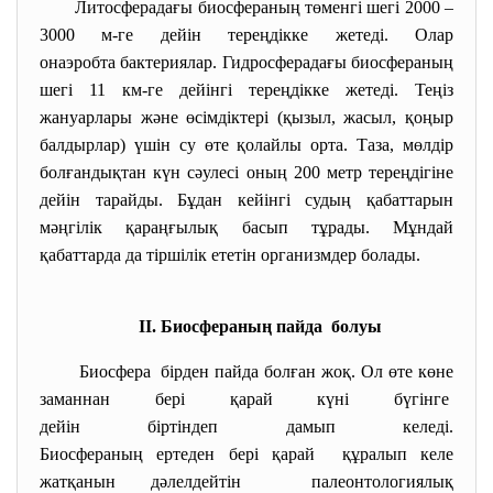
Литосферадағы биосфераның төменгі шегі 2000 –
3000 м-ге дейін тереңдікке жетеді. Олар
онаэробта бактериялар. Гидросферадағы биосфераның
шегі 11 км-ге дейінгі тереңдікке жетеді. Теңіз
жануарлары және өсімдіктері (қызыл, жасыл, қоңыр
балдырлар) үшін су өте қолайлы орта. Таза, мөлдір
болғандықтан күн сәулесі оның 200 метр тереңдігіне
дейін тарайды. Бұдан кейінгі судың қабаттарын
мәңгілік қараңғылық басып тұрады. Мұндай
қабаттарда да тіршілік ететін организмдер болады.
ІІ. Биосфераның пайда болуы
Биосфера бірден пайда болған жоқ. Ол өте көне
заманнан бері қарай күні бүгінге
дейін біртіндеп дамып келеді.
Биосфераның ертеден бері қарай құралып келе
жатқанын дәлелдейтін палеонтологиялық