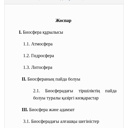
Жоспар
І.
Биосфера құрылысы
1.1. Атмосфера
1.2. Гидросфера
1.3. Литосфера
ІІ.
Биосфераның пайда болуы
2.1. Биосферадағы тіршіліктің
пайда
болуы туралы қазіргі
көзқарастар
ІІІ.
Биосфера және адамзат
3.1. Биосферадағы алғашқы
шегіністер