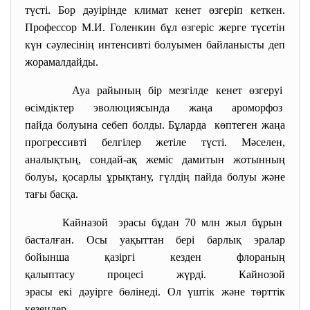
түсті. Бор дәуірінде климат кенет өзгеріп кеткен.
Профессор М.И. Голенкин бұл өзгеріс жерге түсетін
күн сәулесінің интенсивті болуымен байланысты деп
жорамалдайды.
Ауа райының бір мезгілде кенет өзгеруі
өсімдіктер эволюциясында жаңа ароморфоз
пайда болуына себеп болды. Бұларда көптеген жаңа
прогрессивті белгілер жетіле түсті. Мәселен,
аналықтың, сондай-ақ жеміс дамитын жотынның
болуы, қосарлы ұрықтану, гүлдің пайда болуы және
тағы басқа.
Кайназой эрасы бұдан 70 млн жыл бұрын
басталған. Осы уақыттан бері барлық эралар
бойынша қазіргі кезден флораның
қалыптасу процесі жүрді. Кайнозой
эрасы екі дәуірге бөлінеді. Ол үштік және төрттік
кезеңдер.