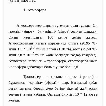
(қатты) қабаттар.
Атмосфера
Атмосфера жер шарын түгелден орап тұрады. Ол
гректің «atmos» - бу, «sphairi» (сфера) сөзінен шыққан.
Оның қалыңдығы 100 км-ге дейін жетеді.
Атмосфераның негізгі құрамында оттегі (20,95 %),
15
яғни 1,5 * 10
тонна аргон (1,28 %), азот (75,50 %),
12
яғни 3,8 * 10
тонна және басқадай газдар кездеседі.
Атмосфера негізінен – тропосфера, стротосфера және
иопосфера қабаттары болып үшке бөлінеді.
Тропосфера – грекше «tropos» (тропос) –
бұрылысы, «sphaira» (сфера) – шар. Өзгермелі қабат
деген мағына береді. Жер бетіне тікелей жайласқан
төменгі тығыз қабаты. Орташа биіктігі 10 * 12 км-ге
жетеді.