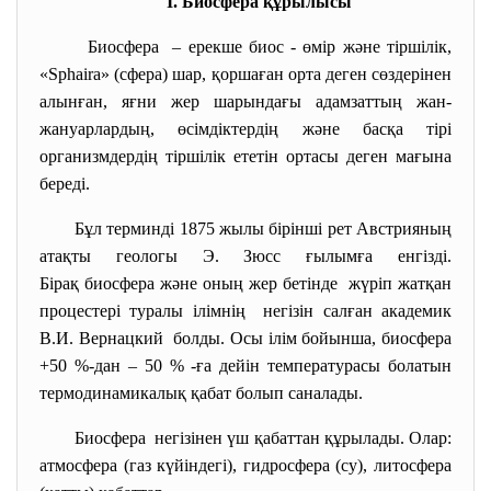
І. Биосфера құрылысы
Биосфера – ерекше биос - өмір және тіршілік,
«Sphaira» (сфера) шар, қоршаған орта деген сөздерінен
алынған, яғни жер шарындағы адамзаттың жан-
жануарлардың, өсімдіктердің және басқа тірі
организмдердің тіршілік ететін ортасы деген мағына
береді.
Бұл терминді 1875 жылы бірінші рет Австрияның
атақты геологы Э. Зюсс ғылымға енгізді.
Бірақ биосфера және оның жер бетінде жүріп жатқан
процестері туралы ілімнің негізін салған академик
В.И. Вернацкий болды. Осы ілім бойынша, биосфера
+50 %-дан – 50 % -ға дейін температурасы болатын
термодинамикалық қабат болып саналады.
Биосфера негізінен үш қабаттан құрылады. Олар:
атмосфера (газ күйіндегі), гидросфера (су), литосфера