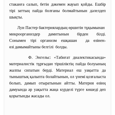
стаканға салып, бетін дәкемен жауып қойды. Ешбір
тірі заттың пайда болғаны болмайтынын дәлелдеп
шықты.
Луи Пастер бактериялардың өршитін тұқымынан
микроорганиздер дамитынын
бірден білді.
Сонымен тірі организм ешқашан да өзінен-
өзі дамымайтыны
белгілі болды.
Ф. Энгельс: «Табиғат диалектикасында»
материалистік тұрғыдан тіршіліктің пайда болуының
жалпы сипатын берді. Материал еш уақытта да
тыныштық қалыпта болайтынын, ол үнемі қозғалыста
болып, дамып отыратынын айтты. Материя өзінң
дамуында әр уақытта жаңа күрделі түрге көшеді деп
қорытынды жасады ол.