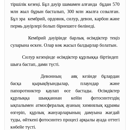
тіршілік кезеңі. Бұл дәуір шамамен алғанда бұдан 570
млн жыл бұрын басталып, 300 млн жылға созылған.
Бұл эра кембрий, ордовик, силур, девон, карбон және
пермь дәуірлері болып
бірнешеге бөлінеді.
Кембрий дәуірінде барлық өсімдіктер теңіз
суларына өскен. Олар көк жасыл балдырлар болатын.
Силур кезеңінде өсімдіктер құрлыққа біртіндеп
шыға бастап, дами түсті.
Девонның аяқ кезінде бұлардан
басқа қырықбуындылар, плаундар және
папоротниктер қаулап өсе бастады. Өсімдіктер
құрлыққа шыққаннан кейін фотосинтездің
ықпалымен атмосфералық ауаның химиялық құрамы
өзгеріп, құрлық жануарларының дамуына жағдай
туды, өйткені фотосинтез процесі арқылы ауада оттегі
көбейе түсті.