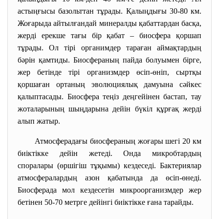
астыңғысы базольттан тұрады. Қалыңдығы 30-80 км.
Жоғарыда айтылғандай минералды қабаттардан басқа,
жерді ерекше тағы бір қабат – биосфера қоршап
тұрады. Ол тірі органимдер тараған аймақтардың
бәрін қамтиды. Биосфераның пайда болуымен бірге,
жер бетінде тірі организмдер өсіп-өніп, сыртқы
қоршаған ортаның эволюциялық дамуына сәйкес
қалыптасады. Биосфера теңіз деңгейінен бастап, тау
жоталарының шыңдарына дейін бүкіл құрғақ жерді
алып жатыр.
Атмосферадағы биосфераның жоғары шегі 20 км
биіктікке дейін жетеді. Онда микробтардың
споралары (өршігіш тұқымы) кездеседі. Бактериялар
атмосфералардың азон қабатында да өсіп-өнеді.
Биосферада мол кездесетін микроорганизмдер жер
бетінен 50-70 метрге дейінгі биіктікке ғана тарайды.