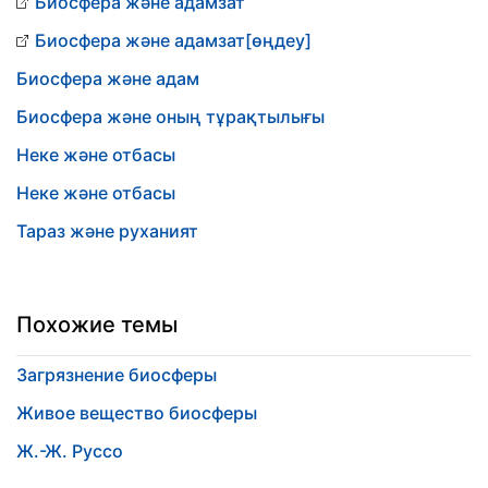
Биосфера және адамзат
Биосфера және адамзат[өңдеу]
Биосфера және адам
Биосфера және оның тұрақтылығы
Неке және отбасы
Неке және отбасы
Тараз және руханият
Похожие темы
Загрязнение биосферы
Живое вещество биосферы
Ж.-Ж. Руссо