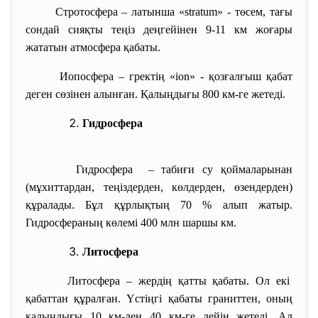
Стротосфера – латынша «stratum» - төсем, тағы
сондай сияқты теңіз деңгейінен 9-11 км жоғары
жататын атмосфера қабаты.
Иопосфера – гректің «ion» - қозғалғыш қабат
деген сөзінен алынған. Қалыңдығы 800 км-ге жетеді.
Гидросфера
Гидросфера – табиғи су қоймаларынан
(мұхиттардан, теңіздерден, көлдерден, өзендерден)
құралады. Бұл құрлықтың 70 % алып жатыр.
Гидросфераның көлемі 400 млн шаршы км.
Литосфера
Литосфера – жердің қатты қабаты. Ол екі
қабаттан құралған. Үстіңгі қабаты граниттен, оның
қалыңдығы 10 км-ден 40 км-ге дейін жетеді. Ал