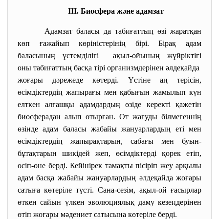
ІІІ. Биосфера және адамзат
Адамзат баласы да табиғаттың өзі жаратқан
көп ғажайып көріністерінің бірі. Бірақ адам
баласының үстемділігі ақыл-ойының жүйріктігі
оны табиғаттың басқа тірі организмдерінен әлдеқайда
жоғары дәрежеде көтерді. Үстіне аң терісін,
өсімдіктердің жапырағы мен қабығын жамылып күн
елткен алғашқы адамдардың өзіде керекті қажетін
биосферадан алып отырған. От жағуды білмегеннің
өзінде адам баласы жабайы жануарлардың еті мен
өсімдіктердің жапырақтарын, сабағы мен буын-
бұтақтарын шикідей жеп, өсімдіктерді қорек етіп,
өсіп-өне берді. Кейінірек тамақты пісіріп жеу арқылы
адам басқа жабайы жануарлардың әлдеқайда жоғары
сатыға көтеріле түсті. Сана-сезім, ақыл-ой ғасырлар
өткен сайын үлкен эволюциялық даму кезеңдерінен
өтіп жоғары мәдениет сатысына көтеріле берді.