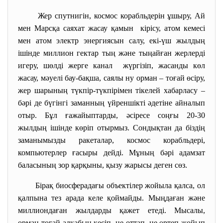
Жер спутнигін, космос корабльдерін ұшыру, Ай
мен Марсқа саяхат жасау қамын кірісу, атом кемесі
мен атом электр энергиясын салу, екі-үш жылдың
ішінде миллион гектар тың және тыңайған жерлерді
игеру, шөлді жерге канал жүргізіп, жасанды көл
жасау, мәуелі бау-бақша, саялы ну орман – тоғай өсіру,
жер шарының түкпір-түкпірімен тікелей хабарласу –
бәрі де бүгінгі заманның үйреншікті әдетіне айналып
отыр. Бұл ғажайыптарды, әсіресе соңғы 20-30
жылдың ішінде көріп отырмыз. Сондықтан да біздің
заманымызды ракеталар, космос корабльдері,
компьютерлер ғасыры дейді. Мұның бәрі адамзат
баласының зор қарқыны, қызу жарысы деген сөз.
Бірақ биосферадағы объектілер жойыла қалса, ол
қалпына тез арада келе қоймайды. Мыңдаған және
миллиондаған жылдарды қажет етеді. Мысалы,
орман-тоғай алқабын кесіп, не оттап, не өртеп жойып