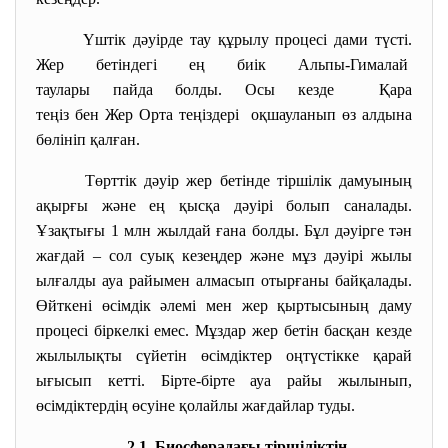
Үштік дәуірде тау құрылу процесі дами түсті.
Жер бетіндегі ең биік Альпы-Гималай
таулары пайда болды. Осы кезде Қара
теңіз бен Жер Орта теңіздері оқшауланып өз алдына
бөлініп қалған.
Төрттік дәуір жер бетінде тіршілік дамуының
ақырғы және ең қысқа дәуірі болып саналады.
Ұзақтығы 1 млн жылдай ғана болды. Бұл дәуірге тән
жағдай – сол суық кезеңдер және мұз дәуірі жылы
ылғалды ауа райымен алмасып отырғаны байқалады.
Өйткені өсімдік әлемі мен жер қыртысының даму
процесі біркелкі емес. Мұздар жер бетін басқан кезде
жылылықты сүйетін өсімдіктер оңтүстікке қарай
ығысып кетті. Бірте-бірте ауа райы жылынып,
өсімдіктердің өсуіне қолайлы жағдайлар туды.
2.1. Биосферадағы тіршіліктің