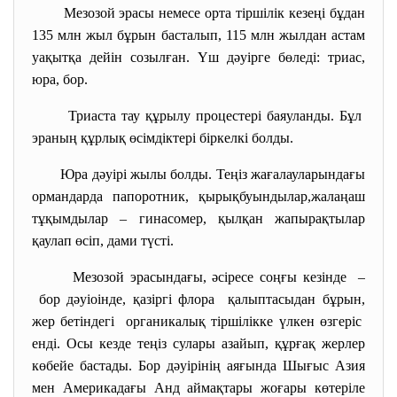
Мезозой эрасы немесе орта тіршілік кезеңі бұдан
135 млн жыл бұрын басталып, 115 млн жылдан астам
уақытқа дейін созылған. Үш дәуірге бөледі: триас,
юра, бор.
Триаста тау құрылу процестері баяуланды. Бұл
эраның құрлық өсімдіктері біркелкі болды.
Юра дәуірі жылы болды. Теңіз жағалауларындағы
ормандарда папоротник, қырықбуындылар,жалаңаш
тұқымдылар – гинасомер, қылқан жапырақтылар
қаулап өсіп, дами түсті.
Мезозой эрасындағы, әсіресе соңғы кезінде –
бор дәуіоінде, қазіргі флора қалыптасыдан бұрын,
жер бетіндегі органикалық тіршілікке үлкен өзгеріс
енді. Осы кезде теңіз сулары азайып, құрғақ жерлер
көбейе бастады. Бор дәуірінің аяғында Шығыс Азия
мен Америкадағы Анд аймақтары жоғары көтеріле