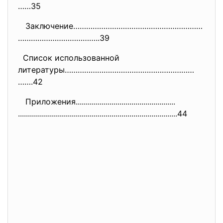
……35
Заключение……………………………………………………
………………………………..39
Список использованной
литературы……………………………………………………
…….42
Приложения....................
..............................
..............................
..............................
....................44