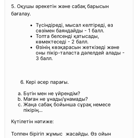
5. Оқушы әрекетін және сабақ барысын
бағалау.
Түсіндіреді, мысал келтіреді, өз
сөзімен баяндайды - 1 балл.
Топта белсенді қатысады,
көмектеседі - 2 балл.
Өзінің көзқарасын жеткізеді және
оны пікір-таласта дәлелдей алады -
3 балл.
6. Кері әсер парағы.
Бүгін мен не үйрендім?
Маған не ұнады/ұнамады?
Жаңа сабақ бойынша сұрақ немесе
пікірің...
Күтілетін нәтиже:
Топпен бірігіп жұмыс жасайды. Өз ойын