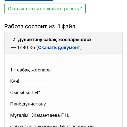
Сколько стоит заказать работу?
Работа состоит из 1 файл
дүниетану сабақ жоспары.docx
— 17.80 Кб (
Скачать документ
)
1 - сабақ жоспары
Күні________________
Сыныбы: 1"Ә"
Пәні: дүниетану
Мұғалімі: Жамантаева Г.Н.
Сабақтың тақырыбы: Мектеп ұжымы.