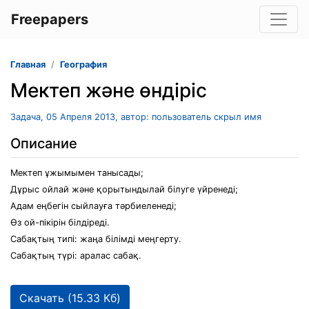
Freepapers
Главная
География
Мектеп және өндіріс
Задача, 05 Апреля 2013, автор: пользователь скрыл имя
Описание
Мектеп ұжымымен танысады;
Дұрыс ойлай және қорытындылай білуге үйренеді;
Адам еңбегін сыйлауға тәрбиеленеді;
Өз ой-пікірін білдіреді.
Сабақтың типі: жаңа білімді меңгерту.
Сабақтың түрі: аралас сабақ.
Скачать (15.33 Кб)