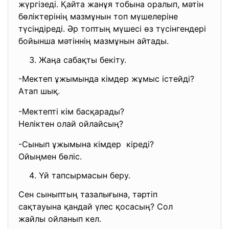
жүргізеді. Қайта жанұя тобына оралып, мәтін
бөліктерінің мазмұнын топ мүшелеріне
түсіндіреді. Әр топтың мүшесі өз түсінгендері
бойынша мәтіннің мазмұнын айтады.
Жаңа сабақты бекіту.
-Мектеп ұжымында кімдер жұмыс істейді?
Атап шық.
-Мектепті кім басқарады?
Неліктен олай ойлайсың?
-Сынып ұжымына кімдер кіреді?
Ойыңмен бөліс.
Үй тапсырмасын беру.
Сен сыныптың тазалығына, тәртіп
сақтауына қандай үлес қосасың? Сол
жайлы ойланып кел.