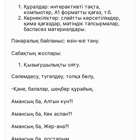
Құралдар: интерактивті тақта,
компьютер, А1 форматты қағаз, т.б.
Көрнекіліктер: слайтты көрсетілімдер,
қима қағаздар, мәтіндік тапсырмалар,
баспасөз материалдары.
Пәнаралық байланыс: өзін-өзі тану.
Сабақтың жоспары:
Қызығушылықты ояту.
Сәлемдесу, түгелдеу, топқа бөлу,
-Қане, балалар, шеңбер құрайық.
Амансың ба, Алтын күн?!
Амансың ба, Көк аспан?!
Амансың ба, Жер-ана?!
Амансың ба, достарым