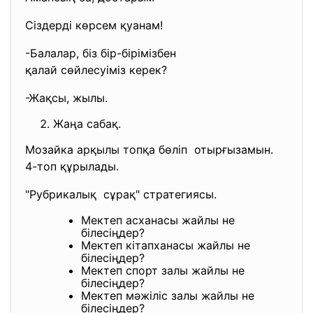
Сіздерді көрсем қуанам!
-Балалар, біз бір-бірімізбен
қалай сөйлесуіміз керек?
-Жақсы, жылы.
Жаңа сабақ.
Мозайка арқылы топқа бөліп отырғызамын.
4-топ құрылады.
"Рубрикалық сұрақ" стратегиясы.
Мектеп асханасы жайлы не
білесіңдер?
Мектеп кітапханасы жайлы не
білесіңдер?
Мектеп спорт залы жайлы не
білесіңдер?
Мектеп мәжіліс залы жайлы не
білесіңдер?