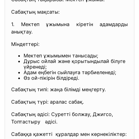
Сабақтың мақсаты:
1. Мектеп ұжымына кіретін адамдарды
анықтау.
Міндеттері:
Мектеп ұжымымен танысады;
Дұрыс ойлай және қорытындылай білуге
үйренеді;
Адам еңбегін сыйлауға тәрбиеленеді;
Өз ой-пікірін білдіреді.
Сабақтың типі: жаңа білімді меңгерту.
Сабақтың түрі: аралас сабақ.
Сабақтың әдісі: Суретті болжау, Джигсо,
Топтастыру әдісі.
Сабаққа қажетті құралдар мен көрнекіліктер: