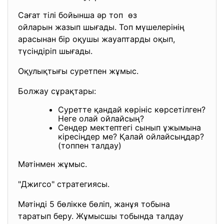
Сағат тілі бойынша әр топ өз
ойларын жазып шығады. Топ мүшелерінің
арасынан бір оқушы жауаптарды оқып,
түсіндіріп шығады.
Оқулықтығы суретпен жұмыс.
Болжау сұрақтары:
Суретте қандай көрініс көрсетілген?
Неге олай ойлайсың?
Сендер мектептегі сынып ұжымына
кіресіңдер ме? Қалай ойлайсыңдар?
(топпен талдау)
Мәтінмен жұмыс.
"Джигсо" стратегиясы.
Мәтінді 5 бөлікке бөліп, жанұя тобына
таратып беру. Жұмысшы тобында талдау