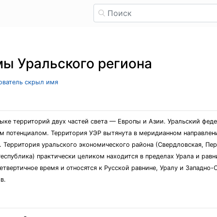
ы Уральского региона
зователь скрыл имя
ыке территорий двух частей света — Европы и Азии. Уральский фед
м потенциалом. Территория УЭР вытянута в меридианном направлени
. Территория уральского экономического района (Свердловская, Пер
еспублика) практически целиком находится в пределах Урала и рав
твертичное время и относятся к Русской равнине, Уралу и Западно-С
в.