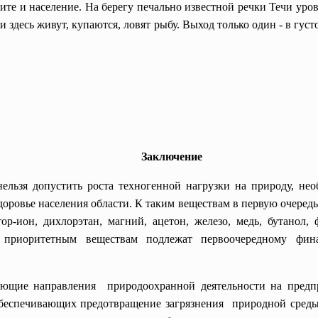
ите и население. На берегу печально известной речки Течи уро
и здесь живут, купаются, ловят рыбу. Выход только один - в гус
Заключение
нельзя допустить роста техногенной нагрузки на природу, не
оровье населения области. К таким веществам в первую очередь 
тор-ион, дихлорэтан, магний, ацетон, железо, медь, бутанол, 
 приоритетным веществам подлежат первоочередному фи
ющие направления природоохранной деятельности на предпр
беспечивающих предотвращение загрязнения природной среды