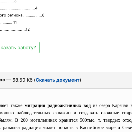
……...3
………………………...…...4
кого региона……………...8
……….11
..............12
аказать работу?
oc
— 68.50 Кб (
Скачать документ
)
яет также
миграция радиоактивных вод
из озера Карачай 
ощью наблюдательных скважин и создавать сложные гидро
обылям. В 200 могильниках хранится 500тыс. т. твердых отх
их размыва радиация может попасть в Каспийское море и Се