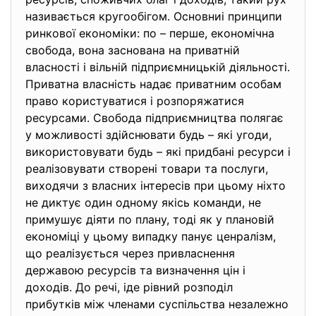
називається кругообігом. Основниі принципи
ринкової економіки: по – перше, економічна
свобода, вона заснована на приватній
власності і вільній підприємницькій діяльності.
Приватна власність надає приватним особам
право користуватися і розпоряжатися
ресурсами. Свобода підприємництва полягає
у можливості здійснювати будь – які угоди,
використовувати будь – які придбані ресурси і
реалізовувати створені товари та послуги,
виходячи з власних інтересів при цьому ніхто
не диктує один одному якісь команди, не
примушує діяти по плану, тоді як у плановій
економіці у цьому випадку панує ценралізм,
що реалізується через привласнення
державою ресурсів та визначення цін і
доходів. До речі, іде рівний розподіл
прибутків між членами суспільства незалежно