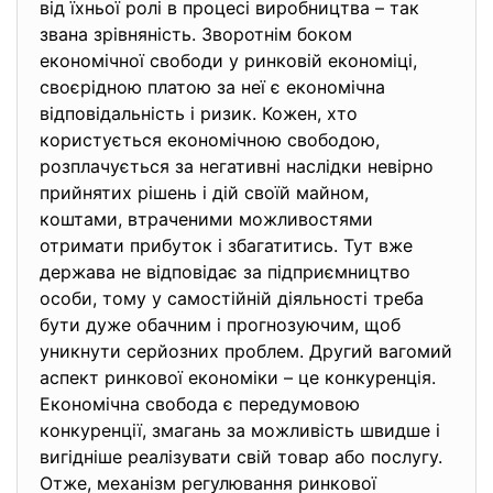
від їхньої ролі в процесі виробництва – так
звана зрівняність. Зворотнім боком
економічної свободи у ринковій економіці,
своєрідною платою за неї є економічна
відповідальність і ризик. Кожен, хто
користується економічною свободою,
розплачується за негативні наслідки невірно
прийнятих рішень і дій своїй майном,
коштами, втраченими можливостями
отримати прибуток і збагатитись. Тут вже
держава не відповідає за підприємництво
особи, тому у самостійній діяльності треба
бути дуже обачним і прогнозуючим, щоб
уникнути серйозних проблем. Другий вагомий
аспект ринкової економіки – це конкуренція.
Економічна свобода є передумовою
конкуренції, змагань за можливість швидше і
вигідніше реалізувати свій товар або послугу.
Отже, механізм регулювання ринкової