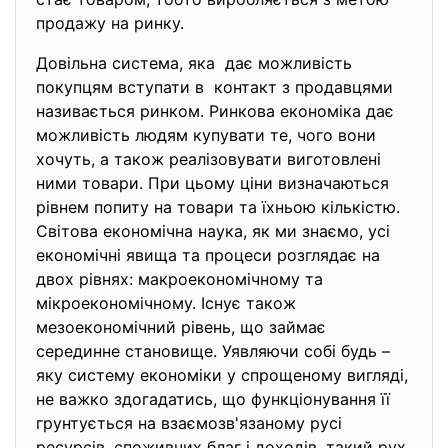
продажу на ринку.
Довільна система, яка дає можливість
покупцям вступати в контакт з продавцями
називається ринком. Ринкова економіка дає
можливість людям купувати те, чого вони
хочуть, а також реалізовувати виготовлені
ними товари. При цьому ціни визначаються
рівнем попиту на товари та їхньою кількістю.
Світова економічна наука, як ми знаємо, усі
економічні явища та процеси розглядає на
двох рівнях: макроекономічному та
мікроекономічному. Існує також
мезоекономічний рівень, що займає
серединне становище. Уявляючи собі будь –
яку систему економіки у спрощеному вигляді,
не важко здогадатись, що функціонування її
грунтується на взаємозв'язаному русі
ресурсів, споживчих благ і доходів, такий рух