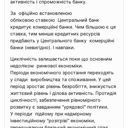
активність і спроможність банку.
За офіційно встановленою
обліковою ставкою Центральний банк
кредитує комерційні банки. Чим більшою є ця
ставка, тим менше кредитних ресурсів
придбають у Центрального банку комерційні
банки (невигідно). І навпаки.
Циклічність залишається поки що основним
недоліком ринкової економіки.
Періоди економічного зростання переходять
у спади виробництва та споживання. У цей
період зростає рівень безробіття, знижується
життєвий рівень і ділова активність. Протидія
циклічності, забезпечення рівномірного
розвитку є завданням "урядової" політики.
У періоди підйому при надмірному
інвестиційному "розігріві" економіки,
передчуваючи близький економічний спад