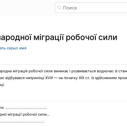
ародної міграції робочої сили
тель скрыл имя
одна міграція робочої сили виникає і розвивається водночас зі стан
цес відбувався наприкінці XVIII — на початку XIX ст. із здійсненням п
ці.
..............................
ної міграції робочої сили…
.......……....................