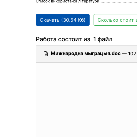
Список використаної літератури .....................................
Скачать (30.54 Кб)
Сколько стоит 
Работа состоит из 1 файл
Мижнародна мыграцыя.doc
— 102.