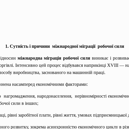
1. Сутність і причини міжнародної міграції робочої сили
відносин
міжнародна міграція робочої сили
виникає і розвива
торгівлі. Інтенсивно цей процес відбувався наприкінці XVIII — н
пособу виробництва, заснованого на машинній праці.
инена насамперед економічними факторами:
го нагромадження,
народонаселення, нерівномірності економічн
бочої сили в інших;
, рівні заробітної плати, рівні життя, умовах підприємницької д
го розвитку, зокрема асинхронністю економічного циклу в різн