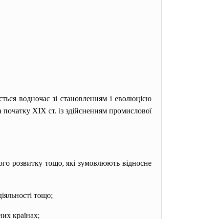
ється водночас зі становленням і еволюцією
а початку XIX ст. із здійсненням промислової
ого розвитку тощо, які зумовлюють відносне
іяльності тощо;
их країнах;