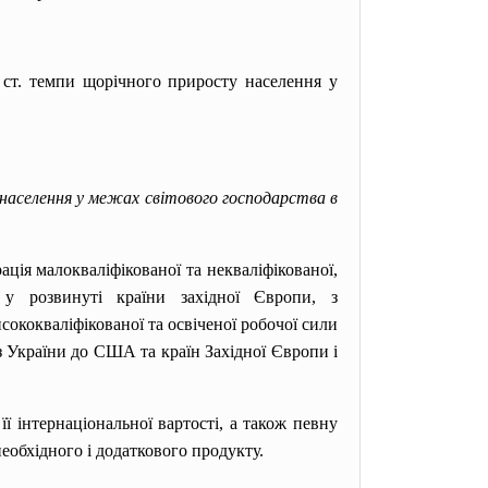
т. темпи щорічного приросту населення у
 населення у межах світового господарства в
ія малокваліфікованої та некваліфікованої,
н у розвинуті країни західної Європи, з
ококваліфікованої та освіченої робочої сили
з України до США та країн Західної Європи і
 інтернаціональної вартості, а також певну
еобхідного і додаткового продукту.