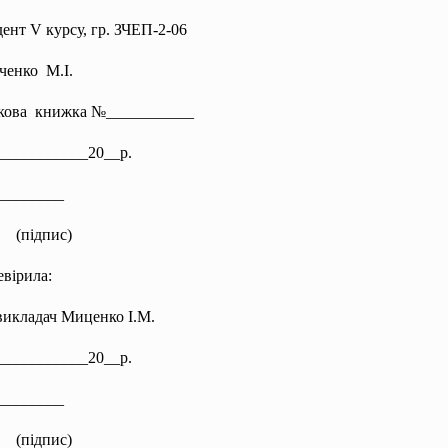
ент V курсу, гр. ЗЧЕП-2-06
ченко М.І.
ікова книжка №___________
”___________20__р.
________
(підпис)
вірила:
викладач Миценко І.М.
”___________20__р.
________
(підпис)