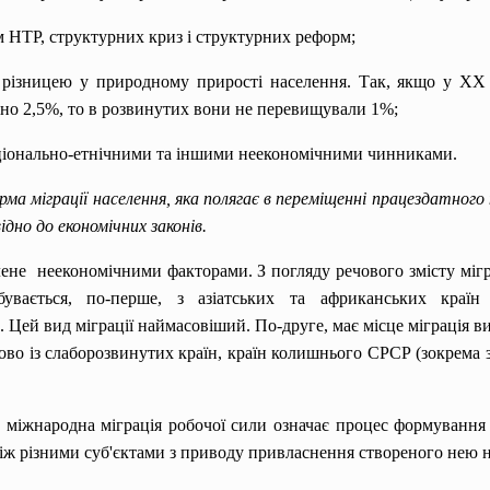
НТР, структурних криз і структурних реформ;
зницею у природному прирості населення. Так, якщо у XX с
но 2,5%, то в розвинутих вони не перевищували 1%;
іонально-етнічними та іншими неекономічними чинниками.
ма міграції населення, яка полягає в переміщенні працездатного
но до економічних законів.
е неекономічними факторами. З погляду речового змісту міграц
бувається, по-перше, з азіатських та африканських краї
Цей вид міграції наймасовіший. По-друге, має місце міграція вис
ово із слаборозвинутих країн, країн колишнього СРСР (зокрема 
міжнародна міграція робочої сили означає процес формування її
між різними суб'єктами з приводу привласнення створеного нею н