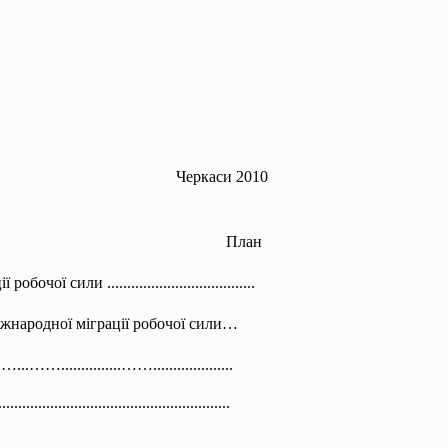
Черкаси 2010
План
ої сили ..............................
.......
іжнародної міграції робочої сили…
..……...............
……....................
..........
..............................
.............