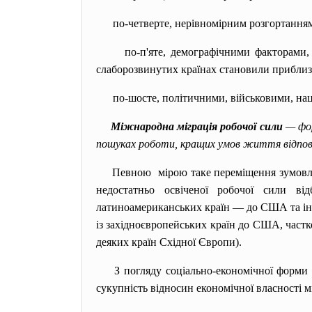
по-четверте, нерівномірним розгортанням 
по-п'яте, демографічними факторами, рі
слаборозвинутих країнах становили приблиз
по-шосте, політичними, військовими, нац
Міжнародна міграція робочої сили
— фор
пошуках роботи, кращих умов життя відповід
Певною мірою таке переміщення зумовлен
недостатньо освіченої робочої сили від
латиноамериканських країн — до США та ін. 
із західноєвропейських країн до США, частк
деяких країн Східної Європи).
З погляду соціально-економічної
форми 
сукупність відносин економічної власності 