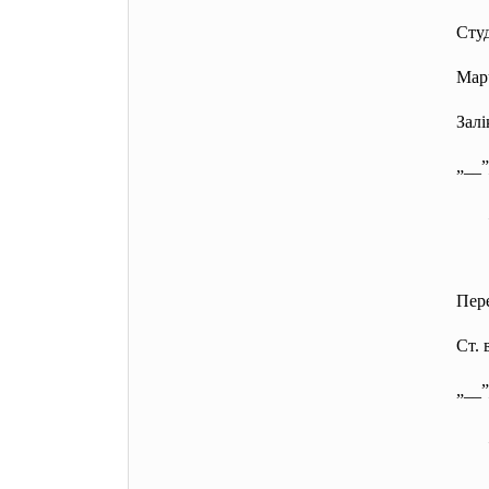
Студ
Мар
Зал
„__
Пере
Ст. 
„__