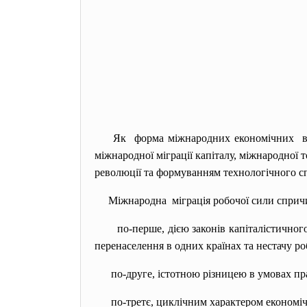
Як форма міжнародних економічних 
міжнародної міграції капіталу, міжнародної 
революції та формуванням технологічного с
Міжнародна міграція робочої сили сприч
по-перше, дією законів
капіталістично
перенаселення в одних країнах та нестачу ро
по-друге, істотною різницею в умовах праці
по-третє, циклічним характером економічно