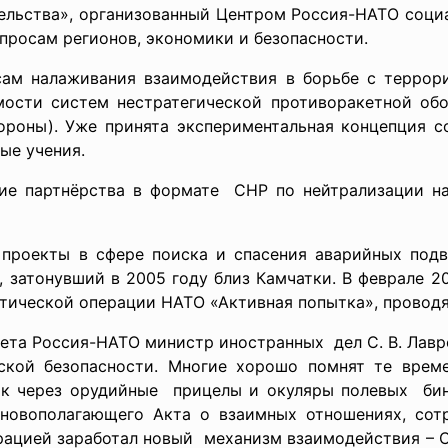
тельства», организованный Центром Россия-НАТО соци
просам регионов, экономики и безопасности.
сам налаживания взаимодействия в борьбе с террор
ости систем нестратегической противоракетной об
ороны). Уже принята экспериментальная концепция с
ые учения.
ие партнёрства в
формате СНР по нейтрализации на
 проекты в сфере поиска и спасения аварийных под
, затонувший в 2005 году близ Камчатки. В феврале 
тической операции НАТО «Активная попытка», провод
ета Россия-НАТО министр иностранных дел С. В. Лавр
ской безопасности. Многие хорошо помнят те врем
ак через орудийные прицелы и окуляры полевых бино
овополагающего Акта о взаимных отношениях, сотр
арацией заработал новый механизм взаимодействия – 