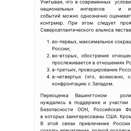
Учитывая, что в современных услови
национальных интересов и им
событий можно однозначно оцениват
контрмер. При этом следует про
Североатлантического альянса явств
во-первых, максимальное сокра
России;
во-вторых, обострение отноше
прослеживается в отношениях Ро
в-третьих, провоцирование Росс
в-четвертых (что, возможно, 
конфронтацию с Западом.
Переоценка Вашингтоном роли
нуждались в поддержке и
участии
Безопасности ООН, Российская 
в которых заинтересованы США. Кроме
В этой связи привлечение России
создать впечатление полной поддер