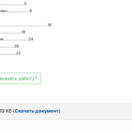
……………………………5
войны»………………..8
.................................18
………………………18
оссии…………………..24
…………….28
………...33
аказать работу?
19 Кб (
Скачать документ
)