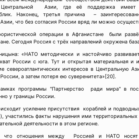
 Центральной Азии, где её поддержка имее
ублик. Наконец, третья причина – заинтересо
зии, что без согласия России вряд ли можно осущест
рористической операции в Афганистане были разв
ане. Сегодня Россия с трёх направлений окружена баз
ницына: «НАТО методически и настойчиво развивает
хват России с юга. Тут и открытая материальная и 
ие североатлантических интересов в Центральную Ази
России, а затем потеря ею суверенитета»[20].
мках программы "Партнерство ради мира" в пос
нно у границы
России.
оисходит усиление присутствия кораблей и подводных
), участились факты нарушения ими
территориальных 
ательной деятельности в этом регионе.
, что отношения между Россией и НАТО носят в