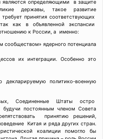
ы являются определяющими в защите
икие державы, такое развитие
о требует принятия соответствующих
 так как в объявленной
экспансии
отношению к России, а именно:
ым сообществом» ядерного потенциала
ессов их интеграции. Особенно это
но декларируемую политико-военную
вых, Соединенные Штаты остро
к будучи постоянным членом Совета
епятствовать принятию решений,
поведение Китая и ряда других стран.
ористической коалиции помогло бы
тона. Другая причина – роль России