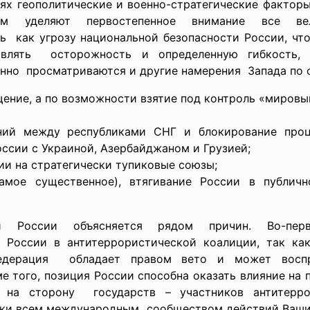
ях геополитические и военно-
стратегические фактор
 уделяют первостепенное внимание все вел
ь как угрозу национальной безопасности России, чт
являть осторожность и определенную гибкость,
енно просматриваются и другие намерения Запада по 
щение, а по возможности взятие под контроль «миров
ний между республиками СНГ и блокирование проц
ссии с Украиной, Азербайджаном и Грузией;
ии на стратегически тупиковые союзы;
самое существенное), втягивание России в публич
 России объясняется рядом причин. Во-пер
 России в антитеррористической коалиции, так ка
Федерация обладает правом вето и может воспр
 того, позиция России способна оказать влияние на 
 на сторону государств – участников антитерр
жки всем международным сообществом действий Вашинг