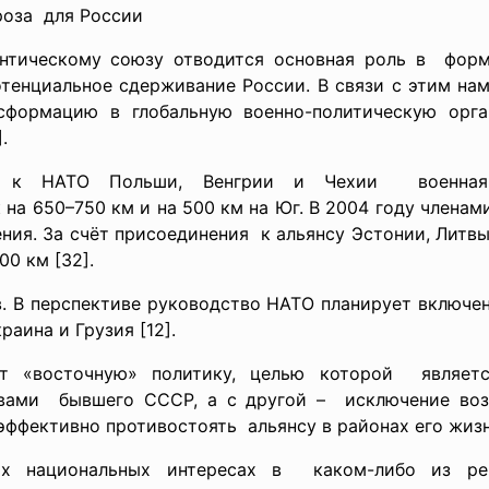
роза для России
антическому союзу отводится основная роль в фор
отенциальное сдерживание
России. В связи с этим на
сформацию в глобальную военно-политическую орга
.
у к НАТО Польши, Венгрии и Чехии военная 
на 650–750 км и на 500 км на Юг. В 2004 году членами
ения. За счёт присоединения к альянсу Эстонии, Литв
0 км [32].
в. В перспективе руководство НАТО планирует включен
раина и Грузия [12].
ит «восточную» политику, целью которой являет
твами бывшего СССР, а с другой – исключение во
эффективно противостоять альянсу в районах его жиз
 национальных интересах в каком-либо из рег