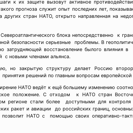
 шаги к их защите вызовут активное противодейств
такого прогноза служит опыт последних лет, показыв
ка других стран НАТО, открыто направленная на нед
Североатлантического блока непосредственно к гран
ной безопасности серьезные проблемы. В геополитиче
но затрудняющей восстановление былого влияния в 
 с новыми членами альянса.
, но закрытую структуру делает Россию второр
а принятия решений по главным вопросам европейской 
ширение НАТО ведёт к ещё большему изменению соотн
ческое положение. С отходом к НАТО стран Восточ
ном регионе стали более доступными для контроля
ских ракет и
авиации до российских границ, основны
о позволит НАТО с помощью своих оперативно-
так