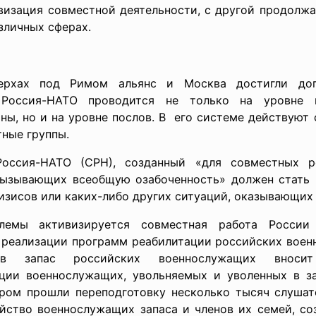
изация совместной деятельности, с другой продолжа
зличных сферах.
рхах под Римом альянс и Москва достигли дого
оссия-НАТО проводится не только на уровне гл
ы, но и на уровне послов. В его системе действуют 
тные группы.
ссия-НАТО (СРН), созданный «для совместных 
вызывающих всеобщую озабоченность» должен стать
исов или каких-либо других ситуаций, оказывающих в
емы активизируется совместная работа Росси
и реализации программ реабилитации российских воен
в запас российских военнослужащих вносит И
ации военнослужащих, увольняемых и уволенных в з
ром прошли переподготовку несколько тысяч слушател
ойство военнослужащих запаса и членов их семей, со