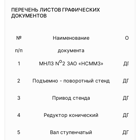
ПЕРЕЧЕНЬ ЛИСТОВ ГРАФИЧЕСКИХ
ДОКУМЕНТОВ
№
Наименование
Обозн
п/п
документа
о
1
МНЛЗ N
2 ЗАО «НСММЗ»
ДП 15.
2
Подъемно - поворотный стенд
ДП 15.
3
Привод стенда
ДП 15.
4
Редуктор конический
ДП 15.
5
Вал ступенчатый
ДП 15.