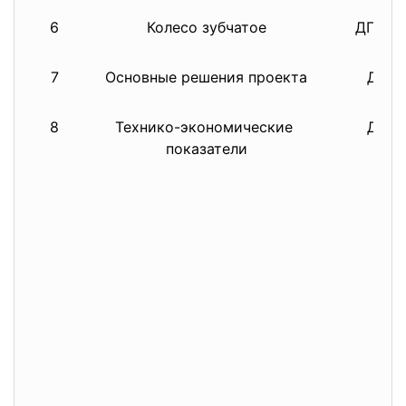
6
Колесо зубчатое
ДП 15.
7
Основные решения проекта
ДП 15
8
Технико-экономические
ДП 15
показатели