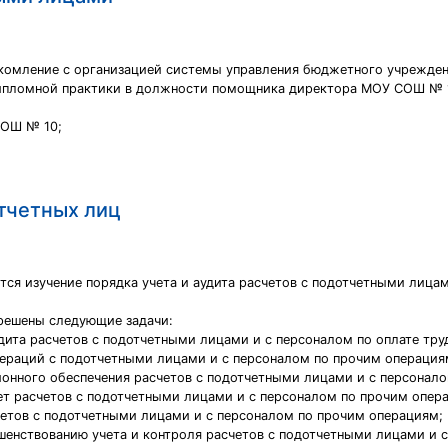
комление с организацией системы управления бюджетного учрежде
ипломной практики в должности помощника директора МОУ СОШ № 
СОШ № 10;
отчетных лиц
ся изучение порядка учета и аудита расчетов с подотчетными лица
решены следующие задачи:
удита расчетов с подотчетными лицами и с персоналом по оплате тру
пераций с подотчетными лицами и с персоналом по прочим операция
ционного обеспечения расчетов с подотчетными лицами и с персонал
чет расчетов с подотчетными лицами и с персоналом по прочим опер
четов с подотчетными лицами и с персоналом по прочим операциям;
енствованию учета и контроля расчетов с подотчетными лицами и 