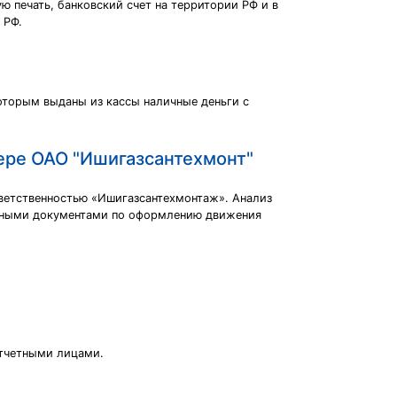
печать, банковский счет на территории РФ и в
 РФ.
оторым выданы из кассы наличные деньги с
мере ОАО "Ишигазсантехмонт"
тветственностью «Ишигазсантехмонтаж». Анализ
вичными документами по оформлению движения
отчетными лицами.