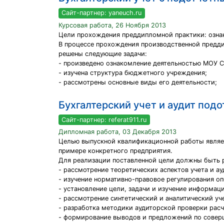
Сайт-партнер: yaneuch.ru
Курсовая работа, 26 Ноября 2013
Цели прохождения преддипломной практики: озна
В процессе прохождения производственной предд
решены следующие задачи:
- произведено ознакомление деятельностью МОУ 
- изучена структура бюджетного учреждения;
- рассмотрены основные виды его деятельности;
Бухгалтерский учет и аудит под
Сайт-партнер: referat911.ru
Дипломная работа, 03 Декабря 2013
Целью выпускной квалификационной работы являет
примере конкретного предприятия.
Для реализации поставленной цели должны быть 
- рассмотрение теоретических аспектов учета и а
- изучение нормативно-правовое регулирования о
- установление цели, задачи и изучение информа
- рассмотрение синтетический и аналитический у
- разработка методики аудиторской проверки рас
- формирование выводов и предложений по соверш