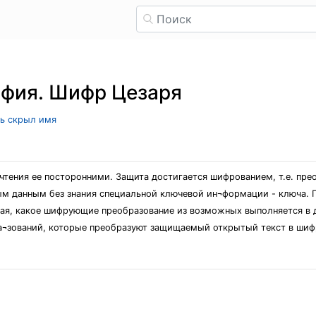
афия. Шифр Цезаря
ль скрыл имя
очтения ее посторонними. Защита достигается шифрованием, т.е. пр
м данным без знания специальной ключевой ин¬формации - ключа. 
ая, какое шифрующие преобразование из возможных выполняется в д
¬зований, которые преобразуют защищаемый открытый текст в шиф