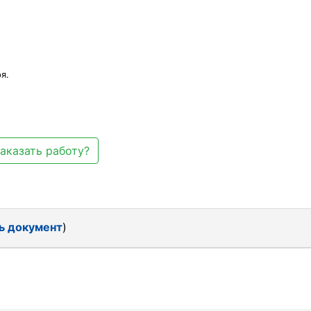
я.
аказать работу?
ь документ
)