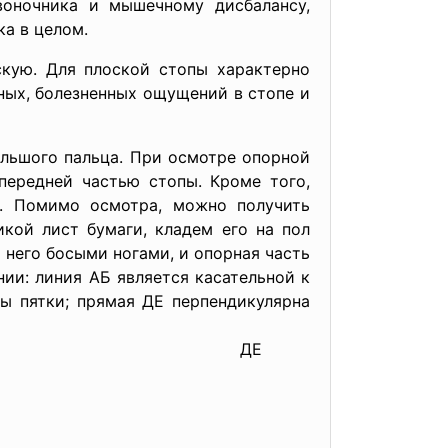
воночника и мышечному дисбалансу,
а в целом.
скую. Для плоской стопы характерно
ных, болезненных ощущений в стопе и
ьшого пальца. При осмотре опорной
передней частью стопы. Кроме того,
е. Помимо осмотра, можно получить
кой лист бумаги, кладем его на пол
 него босыми ногами, и опорная часть
нии: линия АБ является касательной к
ы пятки; прямая ДЕ перпендикулярна
ка стопы) и ЕЖ.
ДЕ