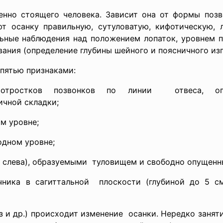
енно стоящего человека. Зависит она от формы позв
ют осанку правильную, сутуловатую, кифотическую,
ьные наблюдения над положением лопаток, уровнем п
ания (определение глубины шейного и поясничного изг
 пятью
признаками:
отростков позвонков по линии отвеса, о
чной складки;
м уровне;
одном уровне;
и слева), образуемыми туловищем и свободно
опущенн
чника в сагиттальной плоскости (глубиной до 5 
з и др.) происходит изменение осанки. Нередко занят