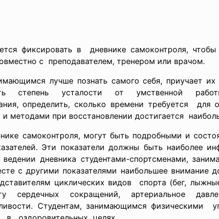
уется фиксировать в дневнике самоконтроля, чтобы
овместно с преподавателем, тренером или врачом.
имающимся лучше познать самого себя, приучает их
ить степень усталости от умственной рабо
ания, определить, сколько времени требуется для 
и и методами при восстановлении достигается наибол
нике самоконтроля, могут быть подробными и состоят
казателей. Эти показатели должны быть наиболее и
 ведении дневника студентами-спортсменами, зан
вместе с другими показателями наибольшее внимание 
дставителям циклических видов спорта (бег, лыжные
оту сердечных сокращений, артериальное давле
сливости. Студентам, занимающимся физическими 
 в оздоровительных целях.