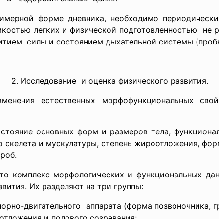
имерной форме дневника, необходимо периодически
костью легких и физической подготовленностью не ре
итием силы и состоянием дыхательной системы (пробы 
2. Исследование и оценка физического развития.
зменения естественных морфофункциональных свой
остояние основных форм и размеров тела, функционал
о скелета и мускулатуры, степень жироотложения, форм
роб.
то комплекс морфологических и функциональных да
вития. Их разделяют на три группы:
рно-двигательного аппарата (форма позвоночника, гр
отложения и полового созревания;