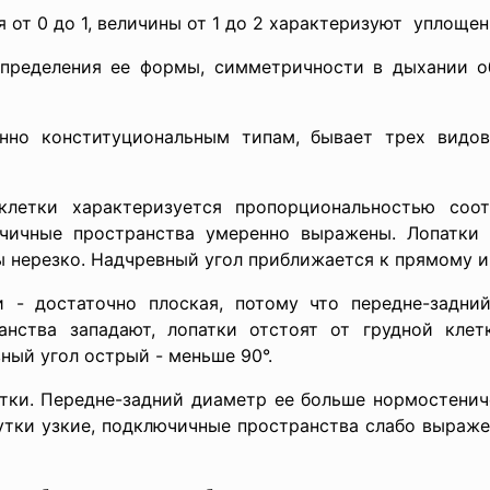
от 0 до 1, величины от 1 до 2 характеризуют уплощенн
пределения ее формы, симметричности в дыхании о
нно конституциональным типам, бывает трех видов
клетки характеризуется пропорциональностью соо
чичные пространства умеренно выражены. Лопатки п
нерезко. Надчревный угол приближается к прямому и 
и - достаточно плоская, потому что передне-задн
анства западают, лопатки отстоят от грудной клет
ный угол острый - меньше 90°.
тки. Передне-задний диаметр ее больше нормостенич
утки узкие, подключичные пространства слабо выраже