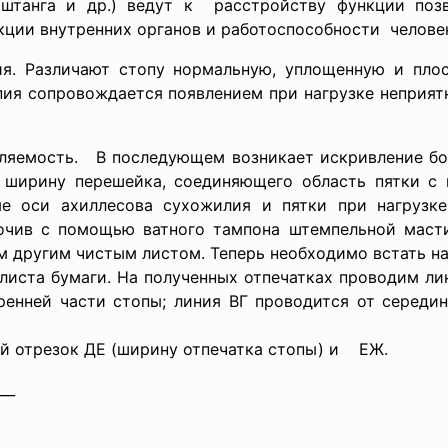
, штанга и др.) ведут к расстройству функции поз
кции внутренних органов и работоспособности человек
я. Различают стопу нормальную, уплощенную и пло
пия сопровождается появлением при нагрузке неприят
емость. В последующем возникает искривление бол
ширину перешейка, соединяющего область пятки с 
е оси ахиллесова сухожилия и пятки при нагрузк
мочив с помощью ватного тампона штемпельной масти
 другим чистым листом. Теперь необходимо встать на
листа бумаги. На полученных отпечатках проводим ли
енней части стопы; линия ВГ проводится от середин
ь линейкой отрезок ДЕ (ширину отпечат
) = _______