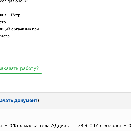
сов для оценки
ия. -17стр.
стр.
акций организма при
24стр.
заказать работу?
ачать документ
)
ст + 0,15 х масса тела АДдиаст = 78 + 0,17 х возраст + 0