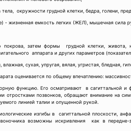
тела, окружности грудной клетки, бедра, голени, предп
 - жизненная емкость легких (ЖЕЛ), мышечная сила ру
 покрова, затем формы грудной клетки, живота, н
вигательного аппарата и других параметров (показател
 влажная, сухая, упругая, вялая, угристая, бледная, ги
рата оценивается по общему впечатлению: массивности
орную функцию. Его осматривают в сагиттальной и 
ми отростками позвонков, обращают внимание на симм
зуемого линией талии и опущенной рукой.
ологические изгибы в сагиттальной плоскости, анфа
звоночника возможны искривления как в передне-за