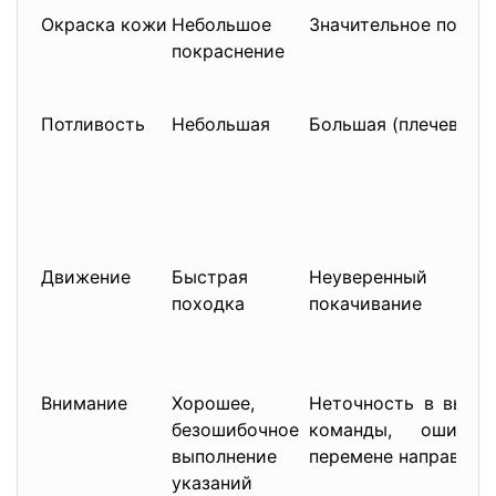
Окраска кожи
Небольшое
Значительное покра
покраснение
Потливость
Небольшая
Большая (плечевой п
Движение
Быстрая
Неуверенный 
походка
покачивание
Внимание
Хорошее,
Неточность в выпо
безошибочное
команды, ошибк
выполнение
перемене направлен
указаний