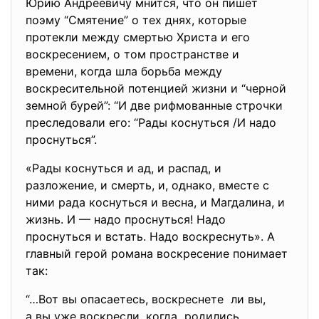
Юрию Андреевичу мнится, что он пишет
поэму “Смятение” о тех днях, которые
протекли между смертью Христа и его
воскресением, о том пространстве и
времени, когда шла борьба между
воскресительной потенцией жизни и “черной
земной бурей”: “И две рифмованные строчки
преследовали его: “Рады коснуться /И надо
проснуться”.
«Рады коснуться и ад, и распад, и
разложение, и смерть, и, однако, вместе с
ними рада коснуться и весна, и Магдалина, и
жизнь. И — надо проснуться! Надо
проснуться и встать. Надо воскреснуть». А
главный герой романа воскресение понимает
так:
“…Вот вы опасаетесь, воскреснете ли вы,
а вы уже воскресли, когда родились,