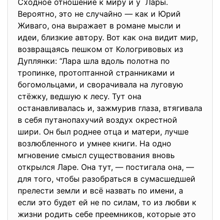
Сходное отношение к миру и у Лары.
Вероятно, это не случайно — как и Юрий
Живаго, она выражает в романе мысли и
идеи, близкие автору. Вот как она видит мир,
возвращаясь пешком от Кологривовых из
Дуплянки: “Лара шла вдоль полотна по
тропинке, протоптанной странниками и
богомольцами, и сворачивала на луговую
стёжку, ведшую к лесу. Тут она
останавливалась и, зажмурив глаза, втягивала
в себя путанопахучий воздух окрестной
шири. Он был роднее отца и матери, лучше
возлюбленного и умнее книги. На одно
мгновение смысл существования вновь
открылся Ларе. Она тут, — постигала она, —
для того, чтобы разобраться в сумасшедшей
прелести земли и всё назвать по имени, а
если это будет ей не по силам, то из любви к
жизни родить себе преемников, которые это