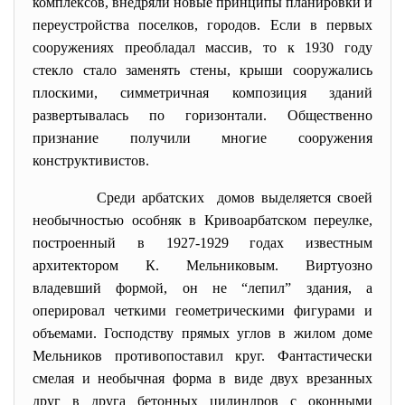
комплексов, внедряли новые принципы планировки и
переустройства поселков, городов. Если в первых
сооружениях преобладал массив, то к 1930 году
стекло стало заменять стены, крыши сооружались
плоскими, симметричная композиция зданий
развертывалась по горизонтали. Общественно
признание получили многие сооружения
конструктивистов.
Среди арбатских домов выделяется своей
необычностью особняк в Кривоарбатском переулке,
построенный в 1927-1929 годах известным
архитектором К. Мельниковым. Виртуозно
владевший формой, он не “лепил” здания, а
оперировал четкими геометрическими фигурами и
объемами. Господству прямых углов в жилом доме
Мельников противопоставил круг. Фантастически
смелая и необычная форма в виде двух врезанных
друг в друга бетонных цилиндров с оконными