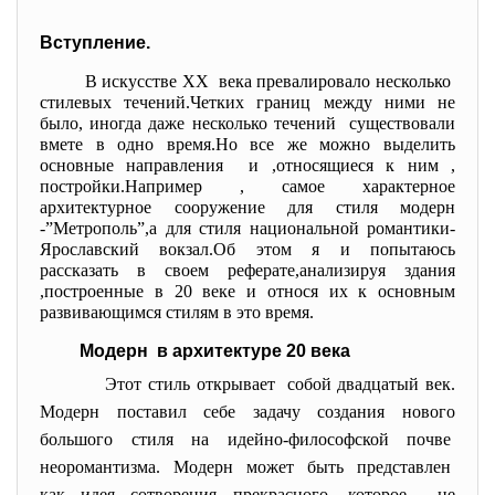
Вступление.
В искусстве ХХ века превалировало несколько
стилевых течений.Четких границ между ними не
было, иногда даже несколько течений существовали
вмете в одно время.Но все же можно выделить
основные направления и ,относящиеся к ним ,
постройки.Например , самое характерное
архитектурное сооружение для стиля модерн
-”Метрополь”,а для стиля национальной романтики-
Ярославский вокзал.Об этом я и попытаюсь
рассказать в своем реферате,анализируя здания
,построенные в 20 веке и относя их к основным
развивающимся стилям в это время.
Модерн в архитектуре 20 века
Этот стиль открывает собой двадцатый век.
Модерн поставил себе задачу создания нового
большого стиля на идейно-философской почве
неоромантизма. Модерн может быть представлен
как идея сотворения прекрасного, которое не