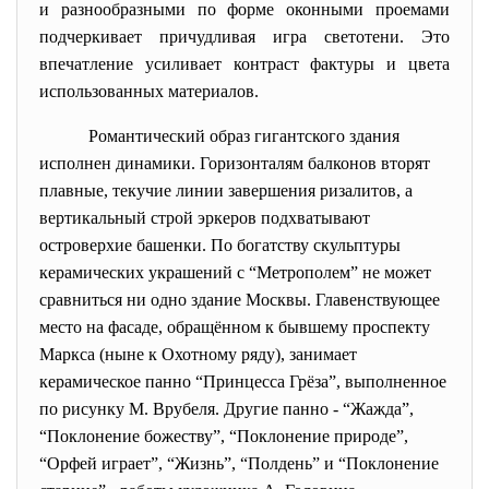
и разнообразными по форме оконными проемами
подчеркивает причудливая игра светотени. Это
впечатление усиливает контраст фактуры и цвета
использованных материалов.
Романтический образ гигантского здания
исполнен динамики. Горизонталям балконов вторят
плавные, текучие линии завершения ризалитов, а
вертикальный строй эркеров подхватывают
островерхие башенки. По богатству скульптуры
керамических украшений с “Метрополем” не может
сравниться ни одно здание Москвы. Главенствующее
место на фасаде, обращённом к бывшему проспекту
Маркса (ныне к Охотному ряду), занимает
керамическое панно “Принцесса Грёза”, выполненное
по рисунку М. Врубеля. Другие панно - “Жажда”,
“Поклонение божеству”, “Поклонение природе”,
“Орфей играет”, “Жизнь”, “Полдень” и “Поклонение