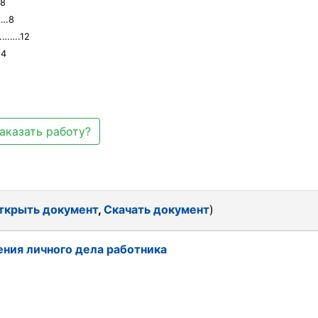
 8
……8
……….12
14
аказать работу?
ткрыть документ
,
Скачать документ
)
ния личного дела работника