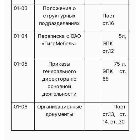
01-03
Положения о
структурных
Пост
подразделениях
ст.16
01-04
Переписка с ОАО
5л,
«ТигрМебель»
ЭПК
ст.12
01-05
Приказы
75 л.
генерального
ЭПК ст.
директора по
6б
основной
деятельности
01-06
Организационные
Пост
документы
ст.13, ст.
14, ст. 30