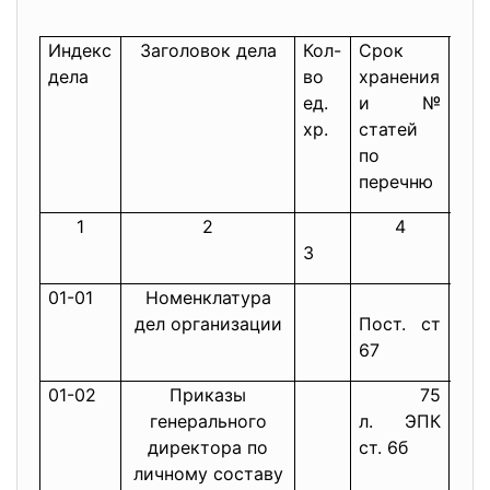
Индекс
Заголовок дела
Кол-
Срок
При
дела
во
хранения
ед.
и №
хр.
статей
по
перечню
1
2
4
3
01-01
Номенклатура
дел организации
Пост. ст
67
01-02
Приказы
75
генерального
л. ЭПК
директора по
ст. 6б
личному составу