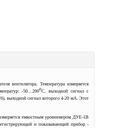
теля вентилятора. Температура измеряется
о
емператур: -50…200
С, выходной сигнал с
7б), выходной сигнал которого 4-20 мА. Этот
 измеряется емкостным уровнемером ДУЕ-1В
, регистрирующий и показывающий прибор -