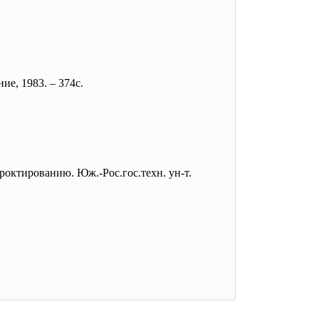
е, 1983. – 374с.
роктированию. Юж.-Рос.гос.техн. ун-т.