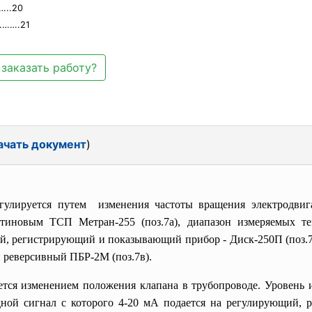
..20
…….21
заказать работу?
ачать документ
)
гулируется путем изменения частоты вращения электродвига
атиновым ТСП Метран-255 (поз.7а), диапазон измеряемых т
щий, регистрирующий и показывающий прибор
- Диск-250П (поз.
й реверсивный ПБР-2М (поз.7в).
ется изменением положения клапана в трубопроводе. Уровень
ходной сигнал с которого 4-20 мА подается на регулирующий