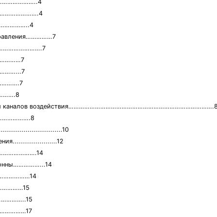
………………………..4
………………………….4
………………..4
управления……………7
я………………………….7
……………7
………...7
………….7
……….8
ления и каналов воздействия……………………………………………………………………….
…………………….8
........................10
....................12
……………………….14
лонны……………...14
……………………14
………………15
……………..15
………………17