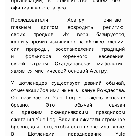
организаций, в большинстве своем без
официального статуса.
Последователи Асатру считают
главным долгом возродить религию
своих предков. Их вера базируется,
как и у прочих язычников, на обожествлении
сил природы, восстановлении традиций
и фольклора коренного
населения
своей страны. Скандинавская мифология
является мистической основой Асатру.
У шотландцев существует давний обычай,
отмечающийся ими ныне в канун Рождества.
Он называется Yule Log - рождественское
бревно. Этот обычай связан
с древним скандинавским
праздником
сжигания Yule Log. Викинги сжигали огромное
бревно, для того, чтобы солнце светило ярче.
В Шотландии празднование Yule