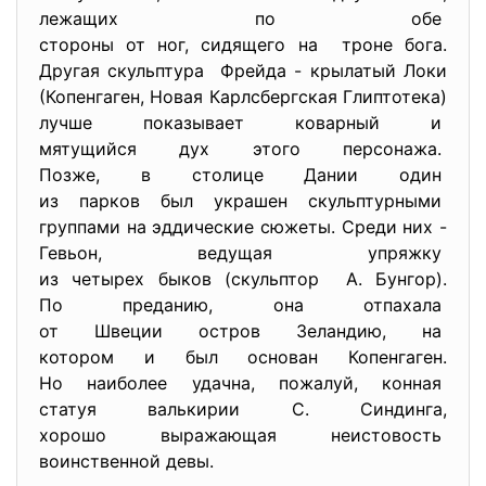
лежащих по обе
стороны от ног, сидящего на троне бога.
Другая скульптура Фрейда - крылатый Локи
(Копенгаген, Новая Карлсбергская
Глиптотека)
лучше показывает коварный и
мятущийся дух этого персонажа.
Позже, в столице Дании один
из парков был украшен
скульптурными
группами на эддические сюжеты. Среди них -
Гевьон, ведущая упряжку
из четырех быков (скульптор А. Бунгор).
По преданию, она отпахала
от Швеции остров Зеландию, на
котором и был основан
Копенгаген.
Но наиболее удачна, пожалуй, конная
статуя валькирии С. Синдинга,
хорошо выражающая неистовость
воинственной девы.