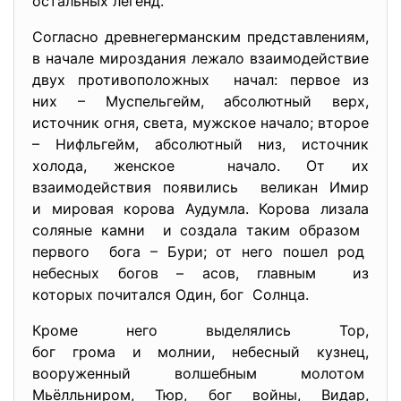
остальных легенд.
Согласно древнегерманским представлениям,
в начале мироздания лежало взаимодействие
двух противоположных начал: первое из
них – Муспельгейм, абсолютный верх,
источник огня, света, мужское начало; второе
– Нифльгейм, абсолютный низ, источник
холода, женское начало. От их
взаимодействия появились великан Имир
и мировая корова Аудумла. Корова лизала
соляные камни и создала таким образом
первого бога – Бури; от него пошел род
небесных богов – асов, главным из
которых почитался Один, бог Солнца.
Кроме него выделялись Тор,
бог грома и молнии, небесный кузнец,
вооруженный волшебным молотом
Мьёлльниром, Тюр, бог войны, Видар,