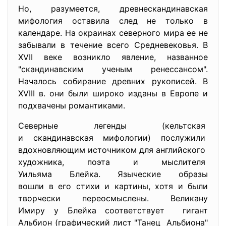
Но, разумеется, древнескандинавская
мифология оставила след не только в
календаре. На окраинах северного мира ее не
забывали в течение всего Средневековья. В
XVII веке возникло явление, названное
"скандинавским ученым ренессансом".
Началось собирание древних рукописей. В
ХVIII в. они были широко изданы в Европе и
подхвачены романтиками.
Северные легенды (кельтская
и скандинавская мифологии) послужили
вдохновляющим источником для английского
художника, поэта и мыслителя
Уильяма Блейка. Языческие образы
вошли в его стихи и картины, хотя и были
творчески переосмыслены. Великану
Имиру у Блейка соответствует гигант
Альбион (графический лист "Танец Альбиона"