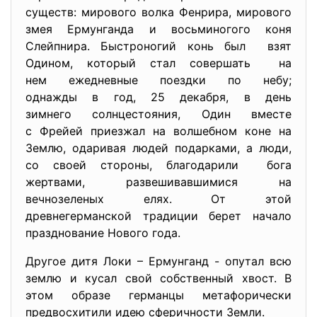
существ: мирового волка Фенрира, мирового
змея Ермунганда и восьминогого коня
Слейпнира. Быстроногий конь был взят
Одином, который стал совершать на
нем ежедневные поездки по небу;
однажды в год, 25 декабря, в день
зимнего солнцестояния, Один вместе
с Фрейей приезжал на волшебном коне на
Землю, одаривая людей подарками, а люди,
со своей стороны, благодарили бога
жертвами, развешивавшимися на
вечнозеленых елях. От этой
древнегерманской традиции берет начало
празднование Нового года.
Другое дитя Локи – Ермунганд - опутал всю
землю и кусал свой собственный хвост. В
этом образе германцы метафорически
предвосхитили идею сферичности Земли.