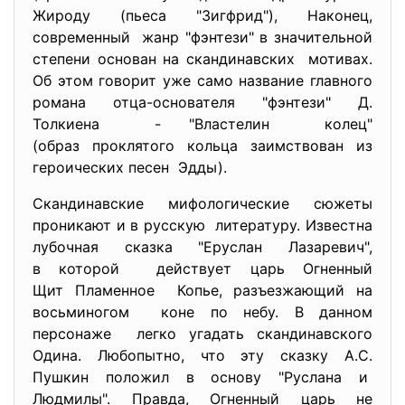
Жироду (пьеса "Зигфрид"), Наконец,
современный жанр "фэнтези" в значительной
степени основан на скандинавских мотивах.
Об этом говорит уже само название главного
романа отца-основателя "фэнтези" Д.
Толкиена - "Властелин колец"
(образ проклятого кольца заимствован из
героических песен Эдды).
Скандинавские мифологические сюжеты
проникают и в русскую литературу. Известна
лубочная сказка "Еруслан Лазаревич",
в которой действует царь Огненный
Щит Пламенное Копье, разъезжающий на
восьминогом коне по небу. В данном
персонаже легко угадать скандинавского
Одина. Любопытно, что эту сказку А.С.
Пушкин положил в основу "Руслана и
Людмилы". Правда, Огненный царь не