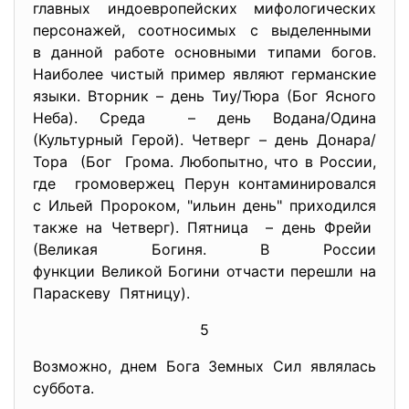
главных индоевропейских
мифологических
персонажей, соотносимых с выделенными
в данной работе основными типами богов.
Наиболее чистый пример являют германские
языки. Вторник – день Тиу/Тюра (Бог Ясного
Неба). Среда – день Водана/Одина
(Культурный Герой). Четверг – день Донара/
Тора (Бог Грома. Любопытно, что в России,
где громовержец Перун
контаминировался
с Ильей Пророком, "ильин день" приходился
также на Четверг). Пятница – день Фрейи
(Великая Богиня. В России
функции Великой Богини отчасти перешли на
Параскеву Пятницу).
5
Возможно, днем Бога Земных Сил являлась
суббота.