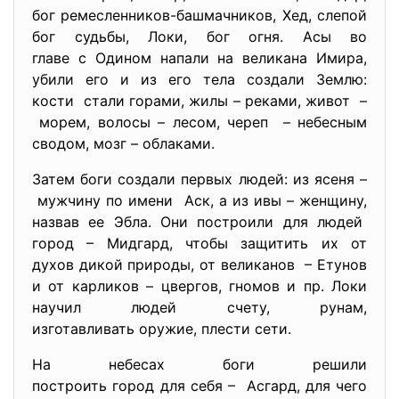
бог ремесленников-башмачников, Хед, слепой
бог судьбы, Локи, бог огня. Асы во
главе с Одином напали на великана Имира,
убили его и из его тела создали Землю:
кости стали горами, жилы – реками, живот –
морем, волосы – лесом, череп – небесным
сводом, мозг – облаками.
Затем боги создали первых людей: из ясеня –
мужчину по имени Аск, а из ивы – женщину,
назвав ее Эбла. Они построили для людей
город – Мидгард, чтобы защитить их от
духов дикой природы, от великанов – Етунов
и от карликов – цвергов, гномов и пр. Локи
научил людей счету, рунам,
изготавливать оружие, плести сети.
На небесах боги решили
построить город для себя – Асгард, для чего