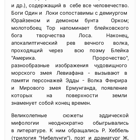
и др.), содержащий в себе все человечество.
Боги Один и Локи сопоставимы с демиургом
Юрайзеном и демоном бунта Орком;
молотобоец Тор напоминает блейковского
бога творчества Лоса. Наконец,
апокалиптический рев вечного волка,
проходящий через всю поэму Блейка
"Америка. Пророчество",
разнообразные изображения
чудовищного
морского змея Левиафана - вызывают в
памяти персонажей Эдды - Волка Фенрира
и Мирового змея Ермунганда, появление
которых на поверхности земли
знаменует собой конец времен.
Великолепные сюжеты эддической
мифологии неоднократно обыгрывались
в литературе. К ним обращались Р. Хеббель
(трилогия "Нибелунги"), поэт и драматург Ж.