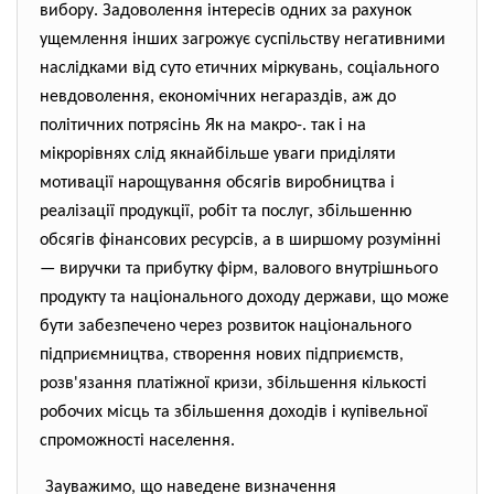
вибору. Задоволення інтересів одних за рахунок
ущемлення інших загрожує суспільству негативними
наслідками від суто етичних міркувань, соціального
невдоволення, економічних негараздів, аж до
політичних потрясінь Як на макро-. так і на
мікрорівнях слід якнайбільше уваги приділяти
мотивації нарощування обсягів виробництва і
реалізації продукції, робіт та послуг, збільшенню
обсягів фінансових ресурсів, а в ширшому розумінні
— виручки та прибутку фірм, валового внутрішнього
продукту та національного доходу держави, що може
бути забезпечено через розвиток національного
підприємництва, створення нових підприємств,
розв'язання платіжної кризи, збільшення кількості
робочих місць та збільшення доходів і купівельної
спроможності населення.
Зауважимо, що наведене визначення