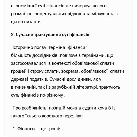
економічної суті фінансів не вичерпує всього
розмаїття концептуальних підходів та міркувань із
цього питання.
2. Сучасне трактування суті фінансів.
Історично появу терміна "фінанси"
більшість дослідників пов'язує з термінами, що
застосовувалися в контексті обов'язкової
сплати
грошей і строку сплати, зокрема, обов'язкової сплати
державі податків. Сучасні дослідники, як у
вітчизняній, так і в зарубіжній літературі, трактують
суть фінансів по-різному .
Про розбіжність позицій можна судити хоча б із
такого їхнього короткого переліку :
1. Фінанси – це гроші;