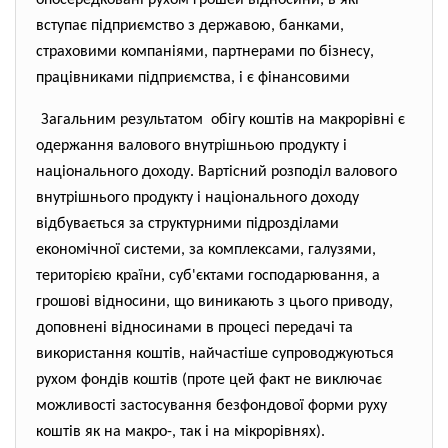
опосередковані рухом грошей відносини, в які
вступає підприємство з державою, банками,
страховими компаніями, партнерами по бізнесу,
працівниками підприємства, і є фінансовими
Загальним результатом обігу коштів на макрорівні є
одержання валового внутрішньою продукту і
національного доходу. Вартісний розподіл валового
внутрішнього продукту і національного доходу
відбувається за структурними підрозділами
економічної системи, за комплексами, галузями,
територією країни, суб'єктами господарювання, а
грошові відносини, що виникають з цього приводу,
доповнені відносинами в процесі передачі та
використання коштів, найчастіше супроводжуються
рухом фондів коштів (проте цей факт не виключає
можливості застосування безфондової форми руху
коштів як на макро-, так і на мікрорівнях).