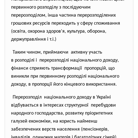
первинного розподілу з послідуючим
перерозподілом, інша частина перерозподілених
грошових ресурсів переходить у сферу споживання
(освіта, охорона здоров'я, культура, оборона,
держуправління і т.і.)
Таким чином, приймаючи активну участь
в розподілі і перерозподілі національного
доходу,
фінанси сприяють трансформації пропорцій, що
виникли при первинному розподілі національного
доходу, в пропорції його кінцевого використання.
Перерозподіл національного доходу в Україні
відбувається в інтересах структурної перебудови
народного господарства, розвитку пріоритетних
галузей економіки, на користь найменш
забезпечених верств населення (пенсіонерів,
інвалідів, одиноких матерів і багатодітних сімей).