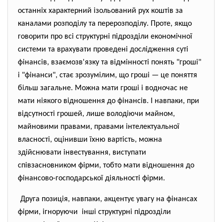
останніх характерний ізольований рух коштів за
каналами розподілу та перерозподілу. Проте, якщо
говорити про всі структурні підрозділи економічної
системи та врахувати проведені дослідження суті
фінансів, взаємозв'язку та відмінності понять "гроші"
і "фінанси", стає зрозумілим, що гроші — це поняття
більш загальне. Можна мати гроші і водночас не
мати ніякого відношення до фінансів. І навпаки, при
відсутності грошей, лише володіючи майном,
майновими правами, правами інтелектуальної
власності, оцінивши їхню вартість, можна
здійснювати інвестування, виступати
співзасновником фірми, тобто мати відношення до
фінансово-господарської діяльності фірми.
Друга позиція, навпаки, акцентує увагу на фінансах
фірми, ігноруючи інші структурні підрозділи