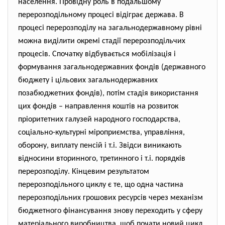
населення. Провідну роль в подальшому
перерозподільному процесі відіграє держава. В
процесі перерозподілу на загальнодержавному рівні
можна виділити окремі стадії перерозподільчих
процесів. Спочатку відбувається мобілізація і
формування загальнодержавних фондів (державного
бюджету і цільових загальнодержавних
позабюджетних фондів), потім стадія використання
цих фондів – направлення коштів на розвиток
пріоритетних галузей народного господарства,
соціально-культурні міроприємства, управління,
оборону, виплату пенсій і т.і. Звідси виникають
відносини вторинного, третинного і т.і. порядків
перерозподілу. Кінцевим результатом
перерозподільного циклу є те, що одна частина
перерозподільних грошових ресурсів через механізм
бюджетного фінансування знову переходить у сферу
матеріального виробництва, щоб почати новий цикл