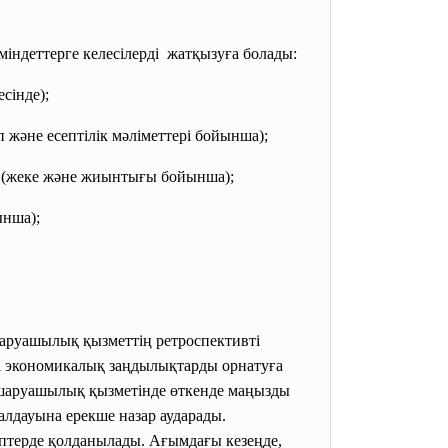
міндеттерге
келесілерді жатқызуға болады:
сінде);
және есептілік мәліметтері бойынша);
 (жеке және жиынтығы бойынша);
нша);
шаруашылық қызметтің ретроспективті
лі экономикалық заңдылықтарды орнатуға
.) шаруашылық қызметінде өткенде маңызды
алдауына ерекше назар аударады.
птерде қолданылады. Ағымдағы кезеңде,