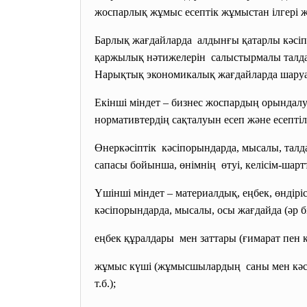
жоспарлық жұмыс есептік жұмыстан ілгері жү
Барлық жағдайларда алдынғы қатарлы кәсіпо
қаржылық нәтижелерін салыстырмалы талдау 
Нарықтық экономикалық жағдайларда шар
Екінші міндет – бизнес жоспардың орында
нормативтердің сақталуын есеп және есептіл
Өнеркәсіптік кәсіпорындарда, мысалы, тал
сапасы бойынша, өнімнің өтуі, келісім-шар
Үшінші міндет – материалдық, еңбек, өндір
кәсіпорындарда, мысалы, осы жағдайда (әр бі
еңбек құралдары мен заттары (ғимарат пен 
жұмыс күші (жұмысшылардың саны мен кәсіпт
т.б.);