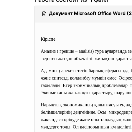
Документ Microsoft Office Word (2
Кіріспе
Анализ ( грекше – analisis) тура аударғанда 
зерттеп жатқан объектіні жинақтап қарасты
Адамның әрекет ететін барлық сферасында, 
және синтезді қолданбау мүмкін емес. Әсір
табылады. Егер эконмикалық проблемалар т
Эконмиканы жан-жақты қарастыру, шаруашыл
Нарықтық экономиканың қалыптасуы ең алд
бөлімшелерінің деңгейінде. Осы микродеңг
жақындаса өрілуде және оны талдаудың жалғ
мәндерге толы. Ол кәсіпорынның күнделікт