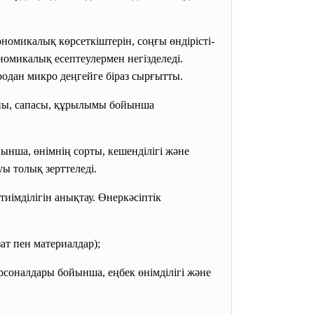
омикалық көрсеткіштерін, соңғы өндірісті-
омикалық есептеулермен негізделеді.
одан микро деңгейге біраз сырғытты.
аны, сапасы, құрылымы бойынша
ынша, өнімнің сорты, кешенділігі және
ы толық зерттеледі.
імділігін анықтау. Өнеркәсіптік
ат пен материалдар);
рсоналдары бойынша, еңбек өнімділігі және