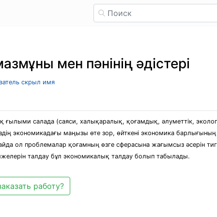
азмұны мен пәнінің әдістері
ователь скрыл имя
қ ғылыми салада (саяси, халықаралық, қоғамдық, әлуметтік, эколо
ездің экономикадағы маңызы өте зор, өйткені экономика барлығының
йда ол проблемалар қоғамның өзге сферасына жағымсыз әсерін тиг
ижелерін талдау бұл экономикалық талдау болып табылады.
заказать работу?