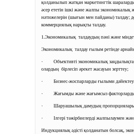
қолданылып жатқан маркетингтік шараларды б
әсер ететін ішкі және жалпы экономикалық
нәтижелерін (шығын мен пайданы) талдау; 
коммерциялық нарықты талдау.
1.Экономикалық талдаудың пәні және
мінде
Экономикалық талдау ғылым ретінде арнайы 
· Объективті экономикалық заңдылықтар м
олардың бірлесіп әрекет жасауын зерттеу;
· Бизнес-жоспарларды ғылыми дәйектеуме
· Жағымды және жағымсыз факторларды а
· Шаруашылық дамудың пропорциялары мен
· Ілгері тәжірбиелерді жалпылаумен және
Индукциялық әдісті қолданатын болсақ, э