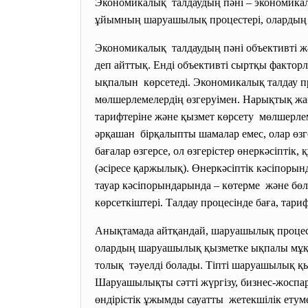
Экономикалық талдаудың пәні – экономикалы
ұйымның шаруашылық процестері, олардың 
Экономикалық талдаудың пәні объективті ж
деп айттық. Енді объективті сыртқы факто
ықпалын көрсетеді. Экономикалық талдау про
мөлшерлемелердің өзгеруімен. Нарықтық жағд
тарифтеріне және қызмет көрсету мөлшерлем
әрқашан бірқалыпты шамалар емес, олар өзге
бағалар өзгерсе, ол өзгерістер өнеркәсіпті
(әсіресе қаржылық). Өнеркәсіптік кәсіпорында
тауар кәсіпорындарында – көтерме және бө
көрсеткіштері. Талдау процесінде баға, тар
Анықтамада айтқандай, шаруашылық процест
олардың шаруашылық қызметке ықпалы мұқия
толық тәуелді болады. Тіпті шаруашылық қыз
Шаруашылықты сәтті жүргізу, бизнес-жоспа
өндірістік ұжымды сауатты жетекшілік етум