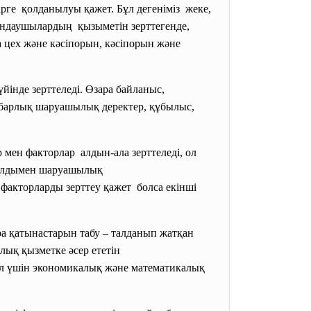
рге қолданылуы қажет. Бұл дегеніміз жеке,
рындаушылардың қызыметін зерттегенде,
 цех және кәсіпорын, кәсіпорын және
інде зерттеледі. Өзара байланыс,
ы барлық шаруашылық деректер, құбылыс,
ер мен факторлар алдын-ала зерттеледі, ол
ң алдымен шаруашылық
 факторларды зерттеу қажет болса екінші
ра қатынастарын табу – талданып жатқан
лық қызметке әсер ететін
 Ол үшін экономикалық және математикалық