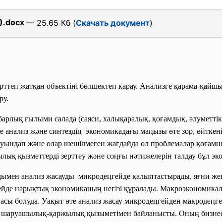
).docx
— 25.65 Кб (
Скачать документ
)
зерттеп жатқан объектіні бөлшектеп қарау. Анализге қарама-қайшы 
ру.
барлық ғылыми салада (саяси, халықаралық, қоғамдық, әлуметті
есе анализ және синтездің экономикадағы маңызы өте зор, өйтк
уындап және олар шешілмеген жағдайда ол проблемалар қоғамның
ық қызметтерді зерттеу және соңғы нәтижелерін талдау бұл эк
ымен анализ жасауды микродеңгейде қалыптастырады, яғни же
ейде нарықтық экономиканың негізі құралады. Макроэкономика
асы болуда. Уақыт өте анализ жасау микродеңгейден макродеңге
і шаруашылық-қаржылық қызыметімен байланысты. Оның бизнес-