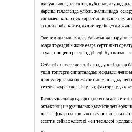
шаруашылық деректер, құбылыс, ахуалдардан
дараны талдағанда үлкен, жалпыныда ескеру
сонымен қатар цех көрсеткішін және цехтағ
акционерлік қоғам, акционерлік қоғам және
Экономикалық талдау барысында шаруашылық 
өзара тәуелділік және өзара серттілікті ор
ахуал, процестер түсіндіріледі. Бұл қатын
Себептік немесе деректік талдау кезінде әр б
үшін топтарға сипатталады: маңызды және 
процестерге ықпал жасайтын маңызды, негіз
кезекте жүргізіледі. Барлық факторлардың ә
Бизнес-жоспардың орындалуына әсер ететін н
объектінің шаруашылық қызметіндегі ерекше
негізгі факторлар ашылып және сипатталып 
есептің сәйкес әдістері мен тәсілдері қолда