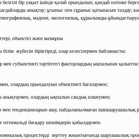
елгілі бір уақыт ішінде қалай орындалып, қандай нәтиже берген
 жағдайларды анықтау; ұсыныс пен сұраныс қатынасын талдау; к
демографиялық, мәдени, экологиялық, құрылымды-ұйымдастырушы
ттері, объектісі және мазмұны
білім жүйесін біріктіреді, олар келесілермен байланысты:
ен субъективті тәртіптегі факторлардың ықпалынан қалыптас
н, олардың орындалуын объективті бағалаумен;
нықтаумен, олардың ықпалын сандық өлшеумен;
 тенденцияларын ашу, пайдаланылмаған ішкішаруашылық рез
 оптимальді басқару шешімдерін қабылдаумен.
кономикалық процестерді зерттеу жиынтығында шаруашылық про