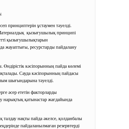
.
еп принциптерін ұстаумен тәуелді.
і. Материалдық қызығушылық принципі
жетті қызығушылықтарын
нда жауаптығы, ресурстарды пайдалану
. Өндірістік кәсіпорынның пайда көлемі
ықталады. Сауда кәсіпорынның пайдасы
лым шығындарына тәуелді.
рге әсер ететін факторларды
бөлу нарықтық қатынастар жағдайында
ық талдау нақты пайда әкелсе, қолданбалы
зеңдерінде пайдаланылмаған резервтерді