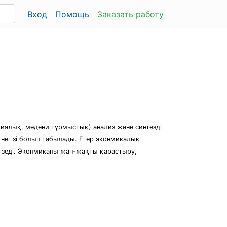
Вход
Помощь
Заказать работу
гиялық, мәдени тұрмыстық) анализ және синтезді
 негізі болып табылады. Егер эконмикалық
ізеді. Эконмиканы жан-жақты қарастыру,