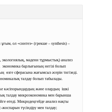
ұғым, ол «синтез» (грекше – synthesis) –
к, экологиялық, мәдени тұрмыстық) анализ
ені экономика барлығының негізі болып
 өзге сферасына жағымсыз әсерін тигізеді.
ономикалық талдау болып табылады.
ке кәсіпорындардың және олардың ішкі
лық талдау микроэкономика мен барынша
йге өтеді. Микродеңгейде анализ нақты
жоспарын түсіндіру мен талдау;