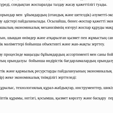
реді, сондықтан жоспаралды талдау жасау қажеттілігі туады.
рындар мен ұйымдардың (отандық және шетелдік) әлуметті-экон
әдістері пайдаланылады. Осылайша, бинес-жоспар қажетті экон
уашылық-
экономикалық механизімнің өзгеруі жоспар құруды макр
луын, шыққан өнімдер және атқарылған қызмет пен жұмыстың с
ік мәліметтері бойынша объективті және жан-жақты зерттеу.
дау процесінде маңызды бұйымдардың
ассортименті мен саны бой
ттың орындалуы бойынша өндірістік бағдарламалардың орындалу
істік және қаржылық ресурстарды пайдалануының экономикалық ти
р) жеке экономикалық тиімділігі зерттеледі:
құрылыс, технологиялық құрал-жабдықтар, инструменттер, шикіз
ік құрамы, негізгі, қосымша, қызмет көрсету және басқару пе