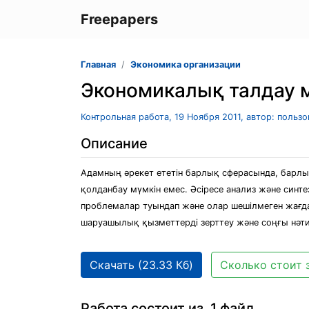
Freepapers
Главная
Экономика организации
Экономикалық талдау м
Контрольная работа, 19 Ноября 2011, автор: польз
Описание
Адамның әрекет ететін барлық сферасында, барлы
қолданбау мүмкін емес. Әсіресе анализ және синт
проблемалар туындап және олар шешілмеген жағда
шаруашылық қызметтерді зерттеу және соңғы нәт
Скачать (23.33 Кб)
Сколько стоит 
Работа состоит из 1 файл