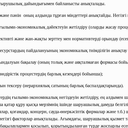
стырушылық дайындығымен байланысты анықталады.
әне пәнін оның алдында тұрған міндеттері анықтайды. Негізгі 
лыми-экономикалық дәйектеуін жетілдіру (оларды жасау проце
вті және жан-жақты зерттеу мен нормативтерді орындау (есеп 
урстардың пайдалануының экономикалық тиімділігін анықтау
далуын бақылау (оның толық және аяқталмаған формасы бойы
ндірістік процестердің барлық кезеңдері бойынша);
 тексеру (иерархиялық сатының барлық баспалдақтарында).
втердің ғылыми-экономикалық негіздеуін жетілдіру, ең алдымен 
а қатар құру қысқа мерзімнің ішінде шаруашылық дамуда белгі
лар, қоғамдар, концерн, сауда-өнеркәсіптік фирмалар және т.б
н негізгі факторлар анықталады. Ағымдағы, шаруашылық қызмет т
ы бақылаулармен қосылып, қорытыңдыланған түрде жоспарлы есе