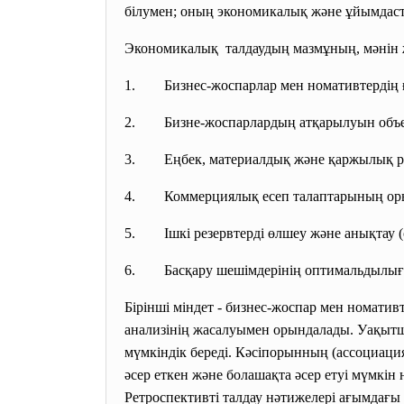
білумен; оның экономикалық және ұйымда
Экономикалық талдаудың мазмұның, мәнін ж
1. Бизнес-жоспарлар мен номативтердің ғы
2. Бизне-жоспарлардың атқарылуын объекти
3. Еңбек, материалдық және қаржылық рес
4. Коммерциялық есеп талаптарының орын
5. Ішкі резервтерді өлшеу және анықтау (ө
6. Басқару шешімдерінің оптимальдылығын
Бірінші міндет - бизнес-жоспар мен номати
анализінің жасалуымен орындалады. Уақытш
мүмкіндік береді. Кәсіпорынның (ассоциация
әсер еткен және болашақта әсер етуі мүмкі
Ретроспективті талдау нәтижелері ағымдағ