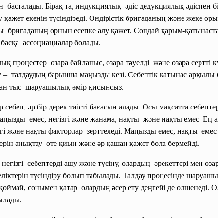
 басталады. Бірақ та, индукциялық әдіс дедукциялық әдіспен бі
 қажет екенін түсіндіреді. Өндірістік бригаданың және жеке о
ы бригаданың орнын есепке алу қажет. Сондай қарым-қатынаста
 басқа ассоциациалар болады.
процестер өзара байланыс, өзара тәуелді және өзара сертті күй
нату – талдаудың барынша маңызды
кезі. Себептік қатынас арқыл
астан тыс шаруашылық өмір қисынсыз.
ір себеп, әр бір дерек тиісті бағасын алады. Осы мақсатта себепт
маңызды емес, негізгі және жанама, нақты және нақты емес. Е
гі және нақты факторлар зерттеледі. Маңызды емес, нақты емес
серін анықтау өте қиын және әр қашан қажет бола бермейді.
егізгі себептерді ашу және түсіну, олардың әрекеттері мен өза
ліктерін түсіндіру болып табылады. Талдау процесінде шаруашы
қоймай, сонымен қатар олардың әсер ету деңгейі де өлшенеді.
нылады.