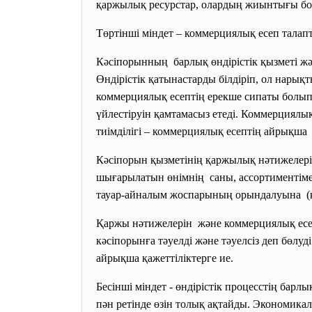
қаржылық ресурстар, олардың жиынтығы бой
Төртінші міндет – коммерциялық есеп тала
Кәсіпорынның барлық өндірістік қызметі ж
Өндірістік қатынастарды білдіріп, ол нар
коммерциялық есептің ерекше сипаты болы
үйлестіруін қамтамасыз етеді. Коммерциял
тиімділігі – коммерциялық есептің айрықша 
Кәсіпорын қызметінің қаржылық нәтижелерін
шығарылатын өнімнің саны, ассортиментіме
тауар-айналым жоспарының орындалуына (к
Қаржы нәтижелерін және коммерциялық есеп 
кәсіпорынға тәуелді және тәуелсіз деп бөлу
айрықша қажеттіліктерге ие.
Бесінші міндет - өндірістік процесстің барл
пән ретінде өзін толық ақтайды. Экономика