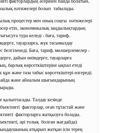
ивті факторлардың әсерінен пайда болатын,
ржылық нәтижелері болып табылады.
шылық процестер мен оның соңғы нәтижелері
әсер етіп, экономикалық заңдылықтардың
ысуға тура келеді - баға, тариф,
мдерге, тауарларға, жүк тасымалдау
белгіленеді. Баға, тариф, мөлшерлемелер -
ерге, дайын өнімдерге, тауарларға
дың, барлық көрсеткіштеріне ықпал етеді
к құн және таза табыс көрсеткіштері өзгереді;
ң, пайда және айналым шығындарының
дырады.
е қалыптасады. Талдау кезінде
ективті факторлар, оған тұтастай және
ъективті факторларға жатқызуға болады.
ективті, әрі толық болған жағдайда)
ындаушының атқарып жатқан ісін терең