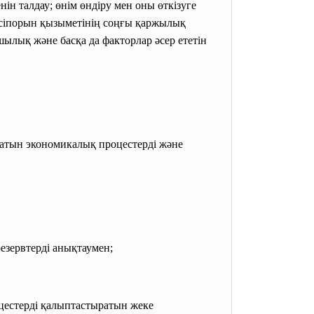
ін талдау; өнім өндіру мен оны өткізуге
әсіпорын қызыметінің соңғы қаржылық
лық және басқа да факторлар әсер ететін
атын экономикалық процестерді және
ервтерді анықтаумен;
цестерді қалыптастыратын
жеке