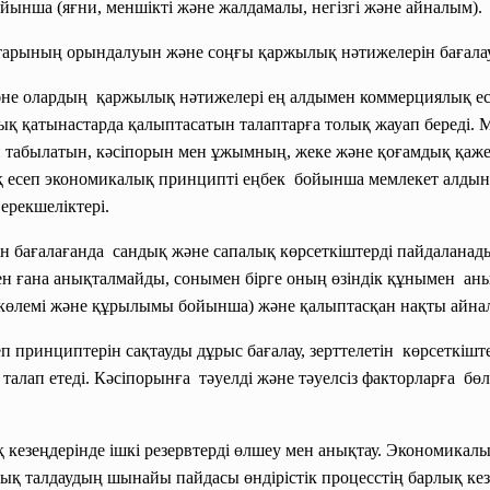
ынша (яғни, меншікті және жалдамалы, негізгі және айналым).
птарының орындалуын және соңғы қаржылық нәтижелерін бағалау
әне олардың қаржылық нәтижелері ең алдымен коммерциялық есс
ықтық қатынастарда қалыптасатын талаптарға толық жауап беред
п табылатын, кәсіпорын мен ұжымның, жеке және қоғамдық қа
ық есеп экономикалық принципті еңбек бойынша мемлекет алды
ерекшеліктері.
 бағалағанда сандық және сапалық көрсеткіштерді пайдаланады
н ғана анықталмайды, сонымен бірге оның өзіндік құнымен ан
өлемі және құрылымы бойынша) және қалыптасқан нақты айна
принциптерін сақтауды дұрыс бағалау, зерттелетін көрсеткіште
ді талап етеді. Кәсіпорынға тәуелді және тәуелсіз факторларға 
ық кезеңдерінде ішкі резервтерді өлшеу мен анықтау. Экономикал
лық талдаудың шынайы пайдасы өндірістік процесстің барлық ке