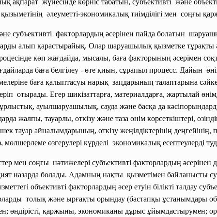
қ ақпарат жүйесінде көрніс табатын, субъективті және объект
қызыметінің әлеуметті-экономикалық тиімділігі мен соңғы қа
әне субъективті факторлардың әсерінен пайда болатын шаруа
рларды алып қарастырайық. Олар шаруашылық қызметке тұрақты 
цесінде көп жағдайда, мысалы, баға факторының әсерімен соқтығ
айларда баға белгілеу - өте қиын, сұрапыл процесс. Дайын өні
елеріне баға қалыптасуы нарық заңдарының талаптарына сәйкес 
ріп отырады. Егер шикізаттарға, материалдарға, жартылай өнімд
к, құрлыстық, ауылшаруашылық, сауда және басқа да кәсіпорындар
рда жалпы, тауарлы, өткізу және таза өнім көрсеткіштері, өзінді
лшек тауар айналымдарының, өткізу жеңілдіктерінің деңгейіні
иф, мөлшерлеме өзгерулері күрделі экономикалық есептеулерді ту
ер мен соңғы нәтижелері субъективті факторлардың әсерінен д
т назарда болады. Адамның нақты қызметімен байланысты субъ
меттегі объективті факторлардың әсер етуін білікті талдау суб
рларды толық және ырғақты орындау (бастапқы ұстанымдары объ
ен; өндірісті, қаржыны, экономиканы дұрыс
ұйымдастырумен; ор