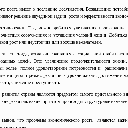
го роста имеет в последние десятилетия. Возвышение потребн
ивают решение двуединой задачи: роста и эффективности эконо
отиворечив. Так, можно добиться увеличения производства 
на очистных сооружениях и ухудшения условий жизни. Добиться
акой рост или неустойчив или вообще нежелателен.
смысл тогда, когда он сочетается с социальной стабильнос
ованных целей. Это: увеличение продолжительности жизни,
; более полное удовлетворение потребностей и рационализа
ние нищеты и резких различий в уровне жизни; достижение м
ости; снижение преступности.
развития страны являются предметом самого пристального вн
овне развития, какие при этом происходят структурные изменен
 вывод, что проблемы экономического роста являются важ
в этой стране.