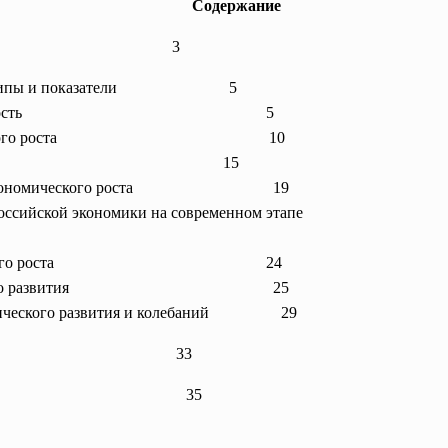
Содержание
3
 его типы и показатели
5
го сущность
5
омического роста
10
роста
15
оры экономического роста
19
тия российской экономики на современном этапе
мического роста
24
ческого развития
25
клического развития и колебаний 29
33
35