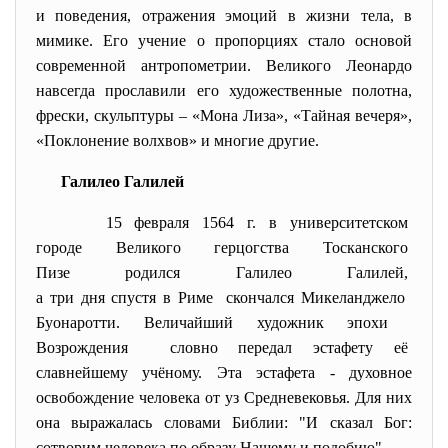
и поведения, отражения эмоций в жизни тела, в
мимике. Его учение о пропорциях стало основой
современной антропометрии. Великого Леонардо
навсегда прославили его художественные полотна,
фрески, скульптуры – «Мона Лиза», «Тайная вечеря»,
«Поклонение волхвов» и многие другие.
Галилео Галилей
15 февраля 1564 г. в университетском
городе Великого герцогства
Тосканского
Пизе родился Галилео Галилей,
а три дня спустя в Риме скончался Микеланджело
Буонаротти. Величайший художник эпохи
Возрождения словно передал эстафету её
славнейшему учёному. Эта
эстафета - духовное
освобождение человека от уз Средневековья. Для них
она выражалась словами Библии: "И сказал Бог:
сотворим человека по образу Нашему и подобию".