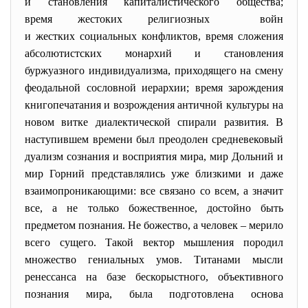
и становления
капиталистического общества;
время жестоких религиозных войн
и жестких социальных конфликтов, время сложения
абсолютистских монархий и становления
буржуазного индивидуализма, приходящего на смену
феодальной сословной иерархии; время зарождения
книгопечатания и возрождения античной культуры на
новом витке диалектической спирали развития. В
наступившем времени был преодолен средневековый
дуализм сознания и восприятия мира, мир Дольний и
мир Горний представлялись уже близкими и даже
взаимопроникающими: все связано со всем, а значит
все, а не только божественное, достойно быть
предметом познания. Не божество, а человек – мерило
всего сущего. Такой вектор мышления породил
множество гениальных умов. Титанами мысли
ренессанса на базе бескорыстного, объективного
познания мира, была подготовлена основа