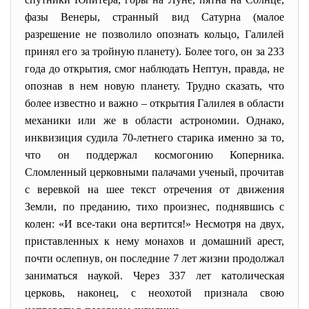
фазы Венеры, странный вид Сатурна (малое
разрешение не позволило опознать кольцо, Галилей
принял его за тройную планету). Более того, он за 233
года до открытия, смог наблюдать Нептун, правда, не
опознав в нем новую планету. Трудно сказать, что
более известно и важно – открытия Галилея в области
механики или же в области астрономии. Однако,
инквизиция судила 70-летнего старика именно за то,
что он поддержал космогонию Коперника.
Сломленный церковными палачами ученый, прочитав
с веревкой на шее текст отречения от движения
Земли, по преданию, тихо произнес, поднявшись с
колен: «И все-таки она вертится!» Несмотря на двух,
приставленных к нему монахов и домашний арест,
почти ослепнув, он последние 7 лет жизни продолжал
заниматься наукой. Через 337 лет католическая
церковь, наконец, с неохотой признала свою