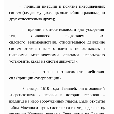
- принцип инерции и понятие инерциальных
систем (т.е. движущихся прямолинейно и равномерно
друг относительно друга);
- принцип относительности (на
ускорения
тел, явившиеся следствием их
силового взаимодействия, относительное движение
систем отсчета никакого влияния не оказывает, и
никакими механическими опытами невозможно
установить, какая из систем движется);
- закон независимости действия
сил (принцип суперпозиции).
7 января 1610 года Галилей, изготовивший
«перспективу» - первый в истории телескоп –
взглянул на небо вооруженным глазом. Были открыты
тайна Млечного пути, состоящего из мириадов звезд,
спутники Юпитера, горы на Луне, пятна на Солнце,