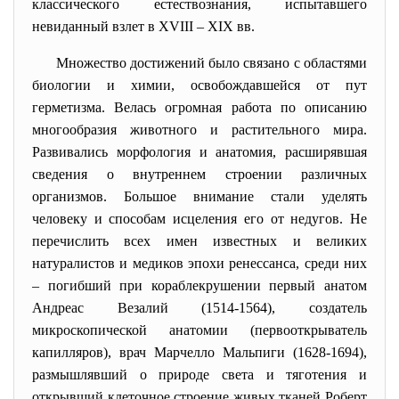
классического естествознания, испытавшего
невиданный взлет в XVIII – XIX вв.
Множество достижений было связано с областями
биологии и химии, освобождавшейся от пут
герметизма. Велась огромная работа по описанию
многообразия животного и растительного мира.
Развивались морфология и анатомия, расширявшая
сведения о внутреннем строении различных
организмов. Большое внимание стали уделять
человеку и способам исцеления его от недугов. Не
перечислить всех имен известных и великих
натуралистов и медиков эпохи ренессанса, среди них
– погибший при кораблекрушении первый анатом
Андреас Везалий (1514-1564), создатель
микроскопической анатомии (первооткрыватель
капилляров), врач Марчелло Мальпиги (1628-1694),
размышлявший о природе света и тяготения и
открывший клеточное строение живых тканей Роберт