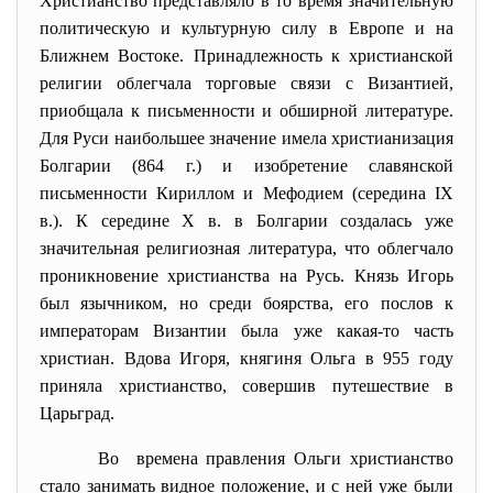
Христианство представляло в то время значительную
политическую и культурную силу в Европе и на
Ближнем Востоке. Принадлежность к христианской
религии облегчала торговые связи с Византией,
приобщала к письменности и обширной литературе.
Для Руси наибольшее значение имела христианизация
Болгарии (864 г.) и изобретение славянской
письменности Кириллом и Мефодием (середина IX
в.). К середине Х в. в Болгарии создалась уже
значительная религиозная литература, что облегчало
проникновение христианства на Русь. Князь Игорь
был язычником, но среди боярства, его послов к
императорам Византии была уже какая-то часть
христиан. Вдова Игоря, княгиня Ольга в 955 году
приняла христианство, совершив путешествие в
Царьград.
Во времена правления Ольги
христианство
стало занимать видное положение, и с ней уже были