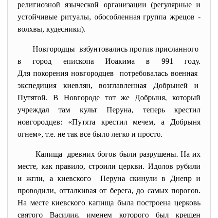
религиозной языческой организации (регулярные и
устойчивые ритуалы, обособленная группа жрецов -
волхвы, кудесники).
Новгородцы взбунтовались против присланного
в город епископа Иоакима в 991 году.
Для покорения новгородцев потребовалась военная
экспедиция киевлян, возглавленная Добрыней и
Путятой. В Новгороде тот же Добрыня, который
учреждал там культ Перуна, теперь крестил
новгородцев: «Путята крестил мечем, а Добрыня
огнем», т.е. не так все было легко и просто.
Капища древних богов были разрушены. На их
месте, как правило, строили церкви. Идолов рубили
и жгли, а киевского Перуна скинули в Днепр и
проводили, отталкивая от берега, до самых порогов.
На месте киевского капища была построена церковь
святого Василия, именем которого был крещен