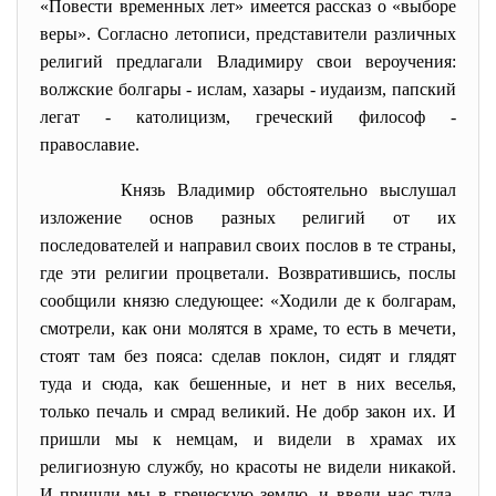
«Повести временных лет» имеется рассказ о «выборе
веры». Согласно летописи, представители различных
религий предлагали Владимиру свои вероучения:
волжские болгары - ислам, хазары - иудаизм, папский
легат - католицизм, греческий философ -
православие.
Князь Владимир обстоятельно выслушал
изложение основ разных религий от их
последователей и направил своих послов в те страны,
где эти религии процветали. Возвратившись, послы
сообщили князю следующее: «Ходили де к болгарам,
смотрели, как они молятся в храме, то есть в мечети,
стоят там без пояса: сделав поклон, сидят и глядят
туда и сюда, как бешенные, и нет в них веселья,
только печаль и смрад великий. Не добр закон их. И
пришли мы к немцам, и видели в храмах их
религиозную службу, но красоты не видели никакой.
И пришли мы в греческую землю, и ввели нас туда,