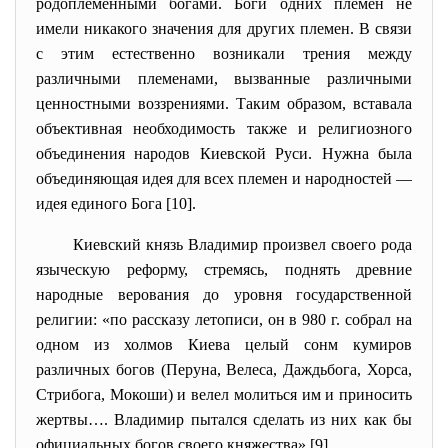
родоплеменными богами. Боги одних племен не
имели никакого значения для других племен. В связи
с этим естественно возникали трения между
различными племенами, вызванные различными
ценностными воззрениями. Таким образом, вставала
объективная необходимость также и религиозного
объединения народов Киевской Руси. Нужна была
объединяющая идея для всех племен и народностей —
идея единого Бога [10].
Киевский князь Владимир произвел своего рода
языческую реформу, стремясь, поднять древние
народные верования до уровня государственной
религии: «по рассказу летописи, он в 980 г. собрал на
одном из холмов Киева целый сонм кумиров
различных богов (Перуна, Велеса, Даждьбога, Хорса,
Стрибога, Мокоши) и велел молиться им и приносить
жертвы…. Владимир пытался сделать из них как бы
официальных богов своего княжества» [9].