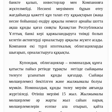
банкте қалып, инвесторлар мен Компанияға
жүктелмейді. Несиені мерзімнен бұрын өтеу
жағдайында қажетті құн талап ету құқықтарын (жаңа
несие бойынша) ендіру арқылы немесе арнайы шотта
ақша құнды қағаз сияқты Қазақстан Республикасы
Ұлттық банкі кері қаржыландыруға тиімді болып
келетін активтерді орналастыру арқылы жүзеге асады.
Компания екі түрлі ипотекалық облигацияларды
шығарып, орналастыруға құқықты.
Купондық облигациялар – номиналдық құнға
қатысты пайыз ретінде тұрақты негізде сыйақыны
төлеуге ұсынатын құнды қағаздар. Сыйақы
мөлшерлемесі бекітілген және жылжымалы болуы
мүмкін. Номиналдық құнды төлеу мерзім аяғында
жүргізіледі. Өтініш мерзімі 15 жыл. Жылжымалы
мөлшерлеме әр жарты жыл сайын нарық
мөлшерлемелерін есепке ала отырып, қайта