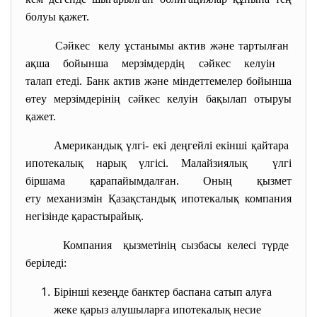
болуы қажет.
Сәйкес келу ұстанымы актив және тартылған
ақша бойынша мерзімдердің сәйкес келуін
талап етеді. Банк актив және міндеттемелер бойынша
өтеу мерзімдерінің сәйкес келуін бақылап отыруы
қажет.
Американдық үлгі- екі деңгейлі екінші қайтара
ипотекалық нарық үлгісі. Малайзиялық үлгі
біршама қарапайымдалған. Оның қызмет
ету механизмін Қазақстандық ипотекалық компания
негізінде қарастырайық.
Компания қызметінің сызбасы келесі түрде
беріледі:
Бірінші кезеңде банктер баспана сатып алуға
жеке қарыз алушыларға ипотекалық несие