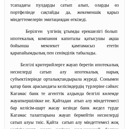
тсападағы пулдарды сатып алып, оларды өз
портфелінде сақтайды да, жекеменшік қарыз
міндеттемелерін эмитациядан өткізеді.
Берілген үлгінің ұтымды ерекшелігі болып
ипотекалық компания капиталы қатысушы ақша
бойынша мемлекет қамтамасыз ететін
қарапайымдылық пен сенімділік табылады.
Белгілі критерийлерге жауап беретін ипотекалық
несиелерді сатып алу ипотекалық нарық
субъектілерінде орталықтандырыла жүреді. Сонымен
қатар банк арасындағы келісімдердің түрлеріне сәйкес
Кагамас банк те агенттік алдында белгілі көлемде
жауапкершілікке ие. Қайтадан атып алу міндеттемесі
бар келісім-шарт жасау кезінде банк жедел түрде
Кагамас талаптарына жауап бермейтін несиелерді
сатып алуы тиіс. Қайта сатып алу міндеттемесі жоқ