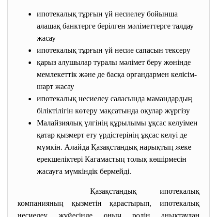
ипотекалық тұрғын үй несиелеу бойынша
алашақ банктерге берілген мәліметтерге талдау
жасау
ипотекалық тұрғын үй несие сапасын тексеру
қарыз алушылар туралы мәлімет беру жөнінде
мемлекеттік және де басқа органдармен келісім-
шарт жасау
ипотекалық несиелеу саласында мамандардың
біліктілігін көтеру мақсатында оқулар жүргізу
Малайзиялық үлгінің құрылымы ұқсас келуімен
қатар қызмерт ету үрдістерінің ұқсас келуі де
мүмкін. Алайда Қазақстандық нарықтың жеке
ерекшеліктері Кагамастың толық көшірмесін
жасауға мүмкіндік бермейді.
Қазақстандық ипотекалық
компанияның қызметін қарастырып, ипотекалық
несиелеу жүйесінде оның ролін анықтаудан