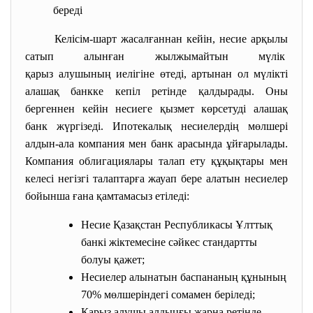
береді
Келісім-шарт жасалғаннан кейін, несие арқылы
сатып алынған жылжымайтын
мүлік
қарыз алушының иелігіне өтеді, артынан ол мүлікті
алашақ банкке кепіл ретінде қалдырады. Оны
бергеннен кейін несиеге қызмет көрсетуді алашақ
банк жүргізеді. Ипотекалық несиелердің мөлшері
алдын-ала компания мен банк арасында ұйғарылады.
Компания облигациялары талап ету құқықтары мен
келесі негізгі талаптарға жауап бере алатын несиелер
бойынша ғана қамтамасыз етіледі:
Несие Қазақстан Республикасы Ұлттық
банкі жіктемесіне сәйкес стандартты
болуы қажет;
Несиелер алынатын баспананың құнының
70% мөлшеріндегі сомамен беріледі;
Қарыз алушы алдыңғы жарна ретінде