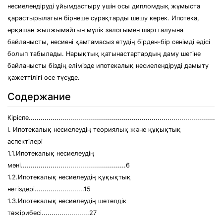
несиелендіруді ұйымдастыру үшін осы дипломдық жұмыста
қарастырылатын бірнеше сұрақтарды шешу керек. Ипотека,
әрқашан жылжымайтын мүлік залогымен шартталуына
байланысты, несиені қамтамасыз етудің бірден-бір сенімді әдісі
болып табылады. Нарықтық қатынастартардың даму шегіне
байланысты біздің елімізде ипотекалық несиелендіруді дамыту
қажеттілігі өсе түсуде.
Содержание
Кіріспе................................................................................................
I. Ипотекалық несиелеудің теориялық және құқықтық
аспектілері
1.1.Ипотекалық несиелеудің
мәні.....................................................6
1.2.Ипотекалық несиелеудің құқықтық
негіздері.........................15
1.3.Ипотекалық несиелеудің шетелдік
тәжірибесі........................27