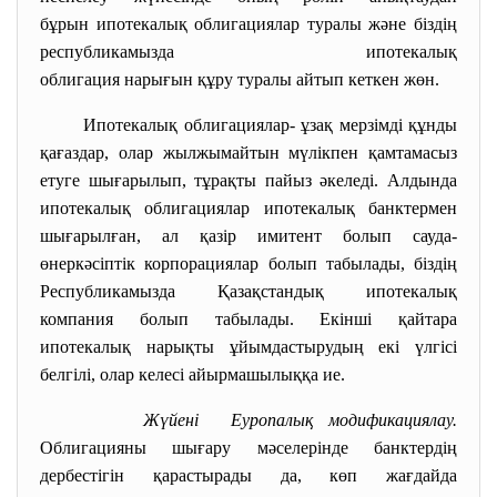
бұрын ипотекалық облигациялар туралы және біздің
республикамызда ипотекалық
облигация нарығын құру туралы айтып кеткен жөн.
Ипотекалық облигациялар- ұзақ мерзімді құнды
қағаздар, олар жылжымайтын мүлікпен қамтамасыз
етуге шығарылып, тұрақты пайыз әкеледі. Алдында
ипотекалық облигациялар ипотекалық банктермен
шығарылған, ал қазір имитент болып сауда-
өнеркәсіптік корпорациялар болып табылады, біздің
Республикамызда Қазақстандық ипотекалық
компания болып табылады. Екінші қайтара
ипотекалық нарықты ұйымдастырудың екі үлгісі
белгілі, олар келесі айырмашылыққа ие.
Жүйені Еуропалық модификациялау.
Облигацияны шығару мәселерінде банктердің
дербестігін қарастырады да, көп жағдайда