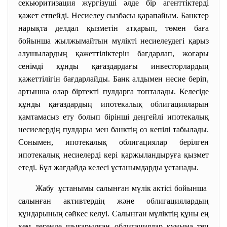
секьюритизация жүргізуші әлде бір агенттіктерді
қажет етпейді. Несиелеу сызбасы қарапайым. Банктер
нарықта делдал қызметін атқарып, төмен баға
бойынша жылжымайтын мүлікті несиелеудегі қарыз
алушылардың қажеттіліктерін бағдарлап, жоғары
сенімді құнды қағаздардағы инвесторлардың
қажеттілігін бағдарлайды. Банк алдымен несие беріп,
артынша олар біртекті пулдарға топталады. Келесіде
құнды қағаздардың ипотекалық облигацияларын
қамтамасыз ету болып бірінші деңгейлі ипотекалық
несиелердің пулдары мен банктің өз кепілі табылады.
Сонымен, ипотекалық облигациялар берілген
ипотекалық несиелерді кері қаржыландыруға қызмет
етеді. Бұл жағдайда келесі ұстанымдарды ұстанады.
Жабу ұстанымы салынған мүлік актісі бойынша
салынған активтердің және облигациялардың
құндарының сәйкес келуі. Салынған мүліктің құны ең
кем дегенде шығарылған облигациялар құнына тең