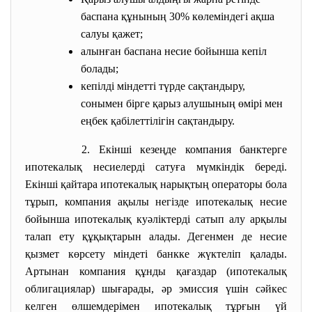
баспана құнының 30% көлеміндегі ақша
салуы қажет;
алынған баспана несие бойынша кепіл
болады;
кепілді міндетті түрде сақтандыру,
сонымен бірге қарыз алушының өмірі мен
еңбек қабілеттілігін сақтандыру.
2. Екінші кезеңде компания
банктерге
ипотекалық несиелерді сатуға мүмкіндік береді.
Екінші қайтара ипотекалық нарықтың операторы бола
тұрып, компания ақылы негізде ипотекалық несие
бойынша ипотекалық куәліктерді сатып алу арқылы
талап ету құқықтарын алады. Дегенмен де несие
қызмет көрсету міндеті банкке жүктеліп қалады.
Артынан компания құнды қағаздар (ипотекалық
облигациялар) шығарады, әр эмиссия үшін сәйкес
келген өлшемдерімен ипотекалық тұрғын үй