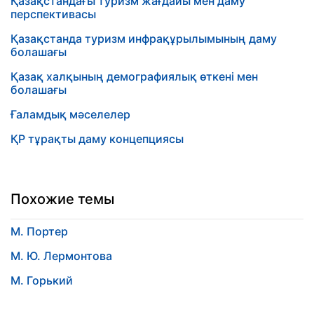
Қазақстандағы туризм жағдайы мен даму
перспективасы
Қазақстанда туризм инфрақұрылымының даму
болашағы
Қазақ халқының демографиялық өткені мен
болашағы
Ғаламдық мәселелер
ҚР тұрақты даму концепциясы
Похожие темы
М. Портер
М. Ю. Лермонтова
М. Горький