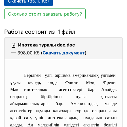
Скачать (86.10 Кб)
Сколько стоит заказать работу?
Работа состоит из 1 файл
Ипотека туралы doc.doc
— 398.00 Кб (
Скачать документ
)
Берілген үлгі біршама американдық үлгімен
ұқсас келеді, онда Фанни Мэй, Фреди
Мак ипотекалық агенттіктері бар. Алайда,
олардың бір-бірінен пулға қатысты
айырмашылықтары бар. Американдық үлгіде
агенттіктер «құнды қағаздар» түрінде оларды ары
қарай сату үшін ипотекалардың пулдарын сатып
алады. Ал малазийлік үлгідегі агенттік белгілі