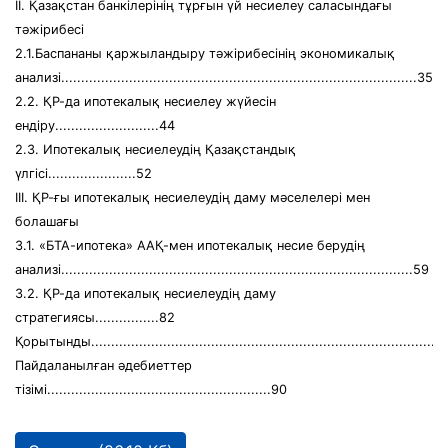
II. Қазақстан банкілерінің тұрғын үй несиелеу саласындағы
тәжірибесі
2.1.Баспананы қаржыландыру тәжірибесінің экономикалық
анализі.........................................................................................35
2.2. ҚР-да ипотекалық несиелеу жүйесін
ендіру..........................44
2.3. Ипотекалық несиелеудің Қазақстандық
үлгісі......................52
III. ҚР-ғы ипотекалық несиелеудің даму мәселелері мен
болашағы
3.1. «БТА-ипотека» ААҚ-мен ипотекалық несие берудің
анализі........................................................................................59
3.2. ҚР-да ипотекалық несиелеудің даму
стратегиясы................82
Қорытынды........................................................................................
Пайдаланылған әдебиеттер
тізімі........................................................90