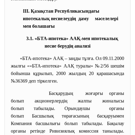
III. Қазақстан Республикасындағы
ипотекалық несиелеудің даму мәселелері
мен болашағы
3.1. «БТА-ипотека» ААҚ-мен ипотекалық
несие берудің анализі
«БТА-ипотека» ААҚ – заңды тұлға. Ол 09.11.2000
жылғы ««БТА-ипотека» ААҚ туралы» №2/56 шешім
бойынша құрылып, 2000 жылдың 20 қарашасында
№36369 деп тіркелген.
Басқарудың жоғарғы органы
болып акционерлердің жалпы жиналысы
болып табылады. Орындаушы органы
болып Басшылық төрағасының басқаруымен
Компания басшылығы болып табылады. Бақылау
органы ретінде Ривизиялық комиссия танылады.