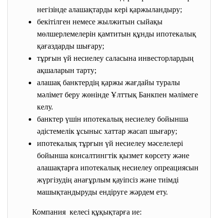
негізінде алашақтарды кері қаржыландыру;
бекітілген немесе жылжитын сыйақы
мөлшерлемелерін қамтитын құнды ипотекалық
қағаздарды шығару;
тұрғын үй несиелеу саласына инвесторлардың
ақшаларын тарту;
алашақ банктердің қаржы жағдайы туралы
мәлімет беру жөнінде Ұлттық Банкпен мәлімеге
келу.
банктер үшін ипотекалық несиелеу бойынша
әдістемелік ұсыныс хаттар жасап шығару;
ипотекалық тұрғын үй несиелеу мәселелері
бойынша консалтингтік қызмет көрсету және
алашақтарға ипотекалық несиелеу опреациясын
жүргізудің анағұрлым қауіпсіз және тиімді
машықтандыруды ендіруге жәрдем ету.
Компания келесі құқықтарға ие: