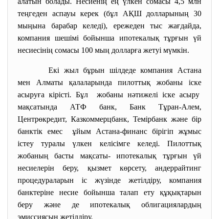
алатын болады. Несиенің ең үлкен сомасы 4,5 млн
теңгеден аспауы керек (бұл АҚШ долларының 30
мыңына барабар келеді), ережеден тыс жағдайда,
компания шешімі бойынша ипотекалық тұрғын үй
несиесінің сомасы 100 мың долларға жетуі мүмкін.
Екі жыл бұрын шілдеде компания Астана
мен Алматы қалаларында пилоттық жобаны іске
асыруға кірісті. Бұл жобаны нәтижелі іске асыру
мақсатында АТФ банк, Банк Тұран-Алем,
Центрөкредит, Казкоммерцбанк, Темірбанк және бір
банктік емес ұйым Астана-финанс бірігіп жұмыс
істеу туралы үлкен келісімге келеді. Пилоттық
жобаның басты мақсаты- ипотекалық тұрғын үй
несиелерін беру, қызмет көрсету, андеррайтинг
процедураларын іс жүзінде жетілдіру, компания
банктеріне несие бойынша талап ету құқықтарын
беру және де ипотекалық облигациялардың
эмиссиясын жетілдіру.