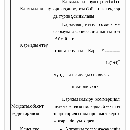
Қаржыландырудың негізгі сомас
Қаржыландыру
орнатқан курсы бойынша теңгеде қол
да түрде ұсынылады
Қарыздың негізгі сомасы мен сы
формулаға сәйкес айсайынғы төлемдер
Айсайын: i
Қарызды өтеу
төлем сомасы = Қарыз * -----------
1-(1+i)
‾ⁿ
мұндағы i-сыйақы сиавкасы
n-жиілік саны
Қаржыландыру коммерциялық мүл
Мақсаты,объект
иеленуге бағытталады.Объект тек Қ
территориясы
территориясында орналасу керек жән
жоғары болуы керек
Клиентке
Алғашқы төлем жасау үшін жек