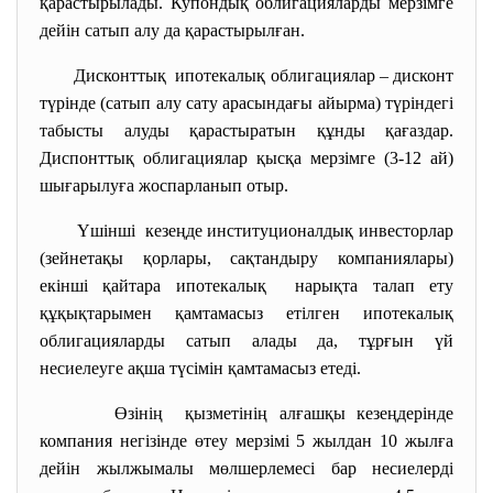
қарастырылады. Купондық облигацияларды мерзімге
дейін сатып алу да қарастырылған.
Дисконттық ипотекалық облигациялар – дисконт
түрінде (сатып алу сату арасындағы айырма) түріндегі
табысты алуды қарастыратын құнды қағаздар.
Диспонттық облигациялар қысқа мерзімге (3-12 ай)
шығарылуға жоспарланып отыр.
Үшінші кезеңде институционалдық инвесторлар
(зейнетақы қорлары, сақтандыру компаниялары)
екінші қайтара ипотекалық нарықта талап ету
құқықтарымен қамтамасыз етілген ипотекалық
облигацияларды сатып алады да, тұрғын үй
несиелеуге ақша түсімін қамтамасыз етеді.
Өзінің қызметінің алғашқы кезеңдерінде
компания негізінде өтеу мерзімі 5 жылдан 10 жылға
дейін жылжымалы мөлшерлемесі бар несиелерді