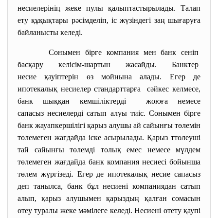
несиелерінің жеке пулы қалыптастырылады. Талап
ету құқықтары рәсімделіп, іс жүзіндегі заң шығаруға
байланысты келеді.
Сонымен бірге компания мен банк сеніп
басқару келісім-шартын жасайды. Банктер
несие қауіптерін өз мойнына алады. Егер де
ипотекалық несиелер стандарттарға сәйкес келмесе,
банк шыққан кемшіліктерді жоюға немесе
сапасыз несиелерді сатып алуы тиіс. Сонымен бірге
банк жауапкершілігі қарыз алушы ай сайынғы төлемін
төлемеген жағдайда іске асырылады. Қарыз ттөлеуші
тай сайынғы төлемді толық емес немесе мүлдем
төлемеген жағдайда банк компания несиесі бойынша
төлем жүргізеді. Егер де ипотекалық несие сапасыз
деп танылса, банк бұл несиені компаниядан сатып
алып, қарыз алушымен қарыздың қалған сомасын
өтеу туралы жеке мәмілеге келеді. Несиені өтету қаупі