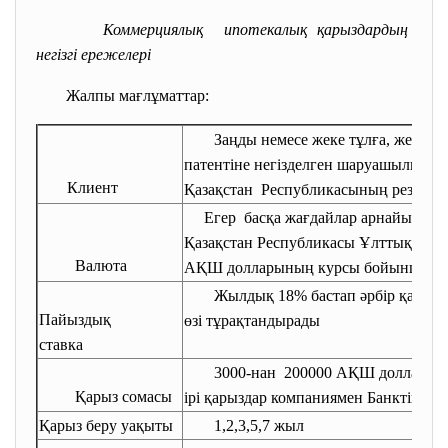
Коммерциялық ипотекалық қарыздардың
негізгі ережелері
Жалпы мағлұматтар:
Заңды немесе жеке тұлға, жеке 
патентіне негізделген
шаруашылық қы
Клиент
Қазақстан Республикасының резиден
Егер басқа жағдайлар арнайы
қара
Қазақстан Республикасы Ұлттық банк
Валюта
АҚШ долларының курсы бойынша теңг
Жылдық 18% бастап әрбір қарыз
Пайыздық
өзі тұрақтандырады
ставка
3000-нан 200000 АҚШ долларына
Қарыз сомасы
ірі қарыздар компаниямен Банктің арн
Қарыз беру уақыты
1,2,3,5,7 жыл