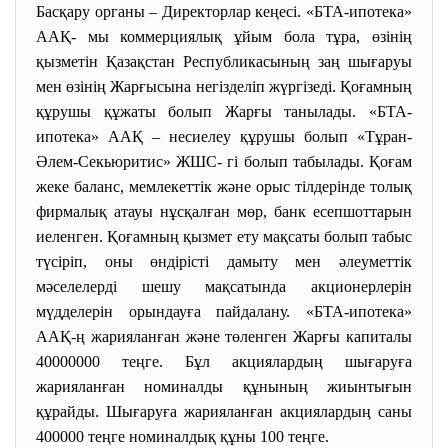
Басқару органы – Директорлар кеңесі. «БТА-ипотека»
ААҚ- мы коммерциялық ұйым бола тұра, өзінің
қызметін Қазақстан Республикасының заң шығаруы
мен өзінің Жарғысына негізделіп жүргізеді. Қоғамның
құрушы құжаты болып Жарғы танылады. «БТА-
ипотека» ААҚ – несиелеу құрушы болып «Тұран-
Әлем-Секьюритис» ЖШС- гі болып табылады. Қоғам
жеке баланс, мемлекеттік және орыс тілдерінде толық
фирмалық атауы нұсқалған мөр, банк есепшоттарын
иеленген. Қоғамның қызмет ету мақсаты болып табыс
түсіріп, оны өндірісті дамыту мен әлеуметтік
мәселелерді шешу мақсатында акционерлерін
мүдделерін орындауға пайдалану. «БТА-ипотека»
ААҚ-ң жарияланған және төленген Жарғы капиталы
40000000 теңге. Бұл акциялардың шығаруға
жарияланған номиналды құнының жиынтығын
құрайды. Шығаруға жарияланған акциялардың саны
400000 теңге номиналдық құны 100 теңге.