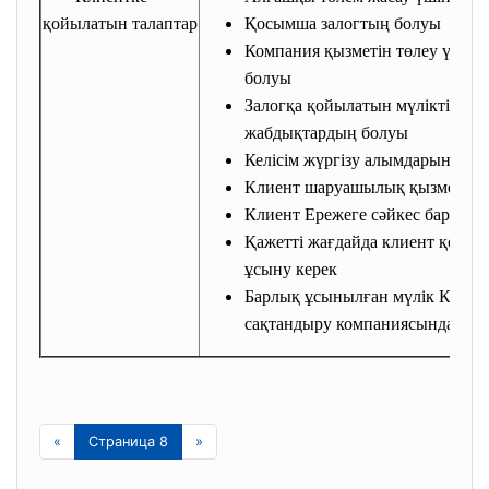
қойылатын талаптар
Қосымша залогтың болуы
Компания қызметін төлеу үшін 
болуы
Залогқа қойылатын мүлікті сақт
жабдықтардың болуы
Келісім жүргізу алымдарын өтеу
Клиент шаруашылық қызметін 1 
Клиент Ережеге сәйкес барлық 
Қажетті жағдайда клиент қосы
ұсыну керек
Барлық ұсынылған мүлік Компа
сақтандыру компаниясында сақ
«
Страница 8
»