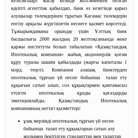
келісім-шарт жасау кезінде жол-жөнекей болған
қауіпті агенттіәк қабылдап, банк өз кезегінде қарыз
алушылар төлемдерінен тұратын Кагамас төлемдерін
енгізу арқылы жүргізілетін несиеге қызмет көрсетеді.
Тұжырымдаманы орындау үшін Ұлттық банк
басшылығы 2000 жылдың 20 желтоқсанында жеке
қаржы институты болып табылатын «Қазақстандық
Ипотекалық компания» жабық акционерлік қоғам
құру туралы шашім қабылдады (жарғы капиталы 1
млрд. теңге). Компания алашақ банктерден
ипотекалық тұрғын үй несие бойынша талап ету
құқығын сатып алып, сол құқықтармен қамтамасыз
етілген ипотекалық құнды қағаздарды
эмитациялайды. Қазақстандық Ипотекалық
компанияның негізгі қызметтері:
ұзақ мерзімді ипотекалық тұрғын үй несие
бойынша талап ету құқықтарын сатып алу
жолымен бекітілген стандарттар мен талаптар