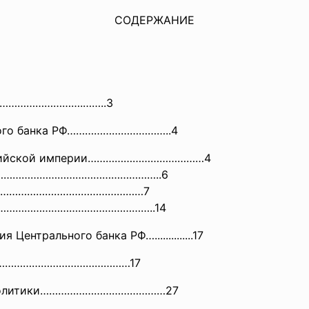
СОДЕРЖАНИЕ
……………
…………….……..3
ьного банка РФ……………………………..4
оссийской империи…………………………………4
……………………………………………………..6
……………………………………………
…7
…………………………………………………..14
Центрального банка РФ…..............17
………………………………………………17
олитики……………………………………27