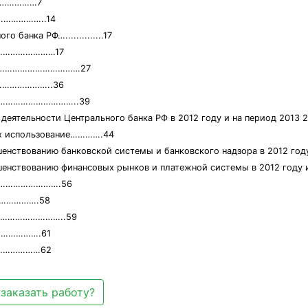
………………7
………………..14
 банка РФ…..............17
………………………17
и……………………………………27
…………………..36
и………………………………..39
 деятельности Центрального банка РФ в 2012 году и на период 20
их использование………….44
енствованию банковской системы и банковского надзора в 2012 году
шенствованию финансовых рынков и платежной системы в 2012 году 
………………………….56
…………….58
…………………………..59
…………….61
………………62
заказать работу?