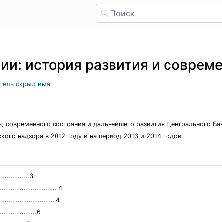
ии: история развития и соврем
атель скрыл имя
, современного состояния и дальнейшего развития Центрального Ба
ого надзора в 2012 году и на период 2013 и 2014 годов.
….……..3
 РФ……………………………..4
ии…………………………………4
…………………..6