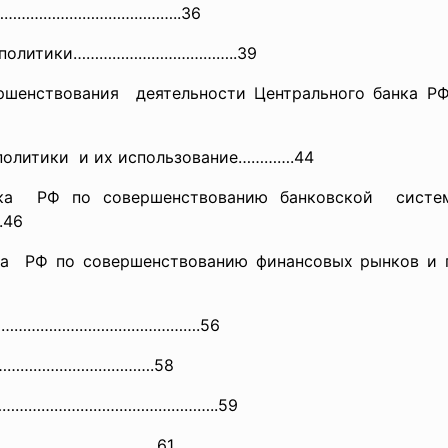
……………
…………………………..36
ой политики………………………………..39
ршенствования деятельности Центрального банка РФ
политики и их использование………….44
нка РФ по совершенствованию
банковской систе
.46
ка РФ по совершенствованию финансовых рынков и п
……
…………………………………….56
…………
…………………….58
ков……………………………………………..
59
………………………………….
61