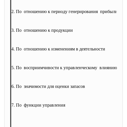
2. По отношению к периоду
генерирования прибыли
- вх
- ис
3. По отношению к продукции
- пр
- ко
4. По отношению к изменениям в
деятельности
- по
- пе
5. По восприимчивости к
управленческому влиянию
- ре
- не
6. По значимости для оценки запасов
- пр
- не
7. По функции управления
- те
- ре
- фи