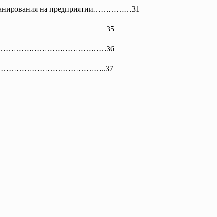
планирования на предприятии……………31
…………………
……………………35
ов………………………………………………36
……………………
…………………..37