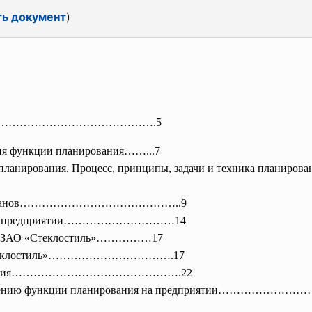
ть документ
)
……………………
………………….5
ия функции планирования……...7
ции планирования. Процесс, принципы, задачи и тех
иды планов……………………………………..9
ия на предприятии…………………………14
 на ЗАО «Стеклостиль»……………17
 «Стеклостиль»…………………………….17
нирования……………………………………….22
 улучшению функции планирования на предприятии…