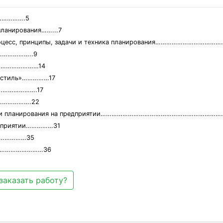
………….5
планирования……...7
Процесс, принципы, задачи и техника планирования…………………………
…………………..9
…………………………14
лостиль»……………17
…………………….17
………………….22
ункции планирования на предприятии…………………………………………………………
редприятии……………31
……………35
…………………………36
заказать работу?