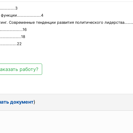
………….3
ы и функции………………….4
кетинг. Современные тенденции развития политического лидерст
………………...16
………………..18
…………….22
аказать работу?
чать документ
)