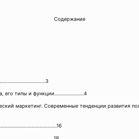
Содержание
……………
………………….3
ва, его типы и функции………………….4
ческий маркетинг. Современные тенденции развития по
………
……………………………...16
………………………………
………..18