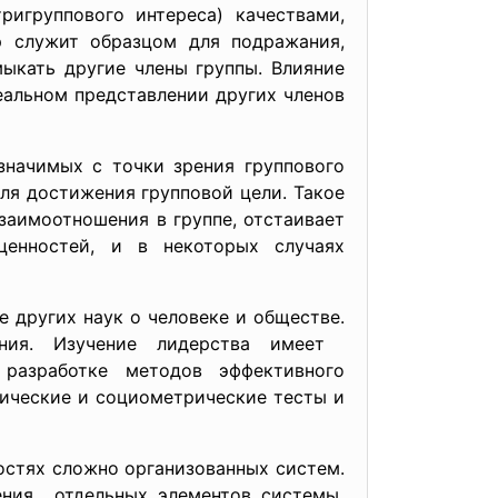
игруппового интереса) качествами,
р служит образцом для подражания,
мыкать другие члены группы. Влияние
еальном представлении других членов
значимых с точки зрения группового
для достижения групповой цели. Такое
взаимоотношения в группе, отстаивает
ценностей, и в некоторых случаях
 других наук о человеке и обществе.
ания. Изучение лидерства имеет
 разработке методов эффективного
рические и социометрические тесты и
остях сложно организованных систем.
дения отдельных элементов системы