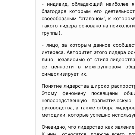
- индивид, обладающий наиболее я
благодаря которым его деятельнос
своеобразным “эталоном”, к котором
такого лидера основано на психолог
группы).
- лицо, за которым данное сообщес
интереса. Авторитет этого лидера ос
лицо, независимо от стиля лидерства
ее ценности в межгрупповом обще
символизирует их.
Понятие лидерства широко распростр
Этому феномену посвящены обши
непосредственную прагматическую
руководства, а также отбора лидеро
методики, которые успешно используютс
Очевидно, что лидерство как явлени
К ним относятся, прежде всего, п