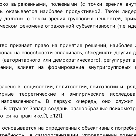
рко выраженными, полезными (с точки зрения внутр
ть оказывается наиболее продуктивной. Такой лиде
у должны, с точки зрения групповых ценностей, при
ическом феномене отраженной субъективности (т.е. ид
тво признает право на принятие решений, наиболее 
нован на способности сплачивать, объединять других 
 (авторитарного или демократического), регулирует 
нии, влияет на формирование внутригрупповых 
анено в социологии, политологии, психологии и ряде
рные теоретические и эмпирические исследов
 направленность. В первую очередь, оно служит
в. В странах Запада созданы разнообразные психомет
я на практике.[1, с.121].
е, основывается на определенных объективных потребн
отребность в самоорганизации, упорядочении пове