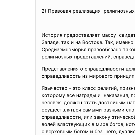
2) Правовая реализация религиозны
История предоставляет массу свидет
Западе, так и на Востоке. Так, имен
Средиземноморья правообязано такой 
религиозных представлений, справедл
Представления о справедливости цел
справедливость из мирового принципа
Язычество - это класс религий, пр
которому все награды и наказания, п
человек должен стать достойным наг
осуществляться самыми разными спос
справедливости, или закону этическ
волей властвующих в мире богов, кот
с верховным богом и без него, дуали