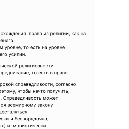
схождения права из религии, как на
евнего
 уровне, то есть на уровне
его усилий.
зыческой
религиозности
редписание, то есть в право.
ировой
справедливости, согласно
этому, чтобы нечто получить,
ся. Справедливость может
аря всемирному закону
ществляться
ески и беспорядочно,
лых) и монистически