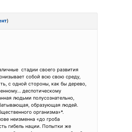
ент
)
зличные стадии своего развития
онизывает собой всю свою среду,
ть, с одной стороны, как бы дерево,
твенному… деспотическому
анная людьми полусознательно,
рабатывающая, образующая людей.
общественного организма»*.
нове неизменна «до гроба
ть гибель нации. Попытки же