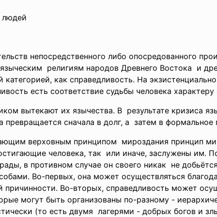
х людей
ельств непосредственного либо опосредованного прои
но языческим религиям народов Древнего Востока и др
категорией, как справедливость. На экзистенциальном
ивость есть соответствие судьбы человека характеру 
иком вытекают их язычества. В результате кризиса я
 превращается сначала в долг, а затем в формальное п
изнающим верховным принципом мироздания принцип м
остигающие человека, так или иначе, заслужены им. По
рады, в противном случае он своего никак не добьёт
обами. Во-первых, она может осуществляться благод
ой причинности. Во-вторых, справедливость может осу
орые могут быть организованы по-разному - иерархич
стически (то есть двумя лагерями - добрых богов и з