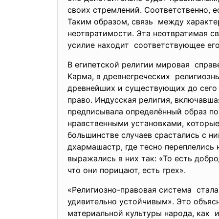
своих стремлений. Соответственно, 
Таким образом, связь между характе
неотвратимости. Эта неотвратимая с
усилие находит соответствующее его
В египетской религии мировая справе
Карма, в древнегреческих религиозны
древнейших и существующих до сего 
право. Индусская религия, включавш
предписывала определённый образ по
нравственными установками, которые
большинстве случаев срастались с н
дхармашастр, где тесно переплелись
выражались в них так: «То есть добро
что они порицают, есть грех».
«Религиозно-правовая система стала
удивительно устойчивым». Это объясн
материальной культуры народа, как 