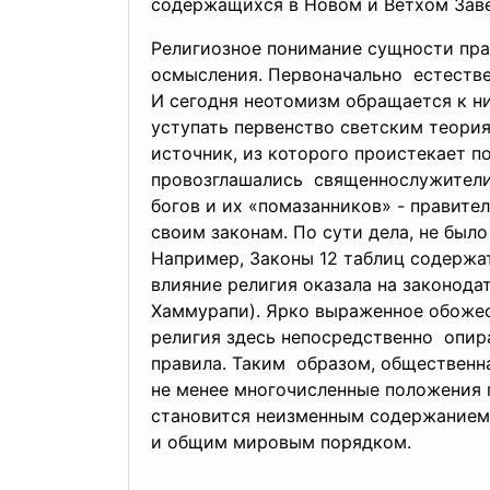
содержащихся в Новом и Ветхом Заве
Религиозное понимание сущности пра
осмысления. Первоначально естестве
И сегодня неотомизм обращается к ни
уступать первенство светским теори
источник, из которого проистекает п
провозглашались священнослужител
богов и их «помазанников» - правите
своим законам. По сути дела, не был
Например, Законы 12 таблиц содержа
влияние религия оказала на законода
Хаммурапи). Ярко выраженное обожес
религия здесь непосредственно опир
правила. Таким образом, общественн
не менее многочисленные положения п
становится неизменным содержанием
и общим мировым порядком.