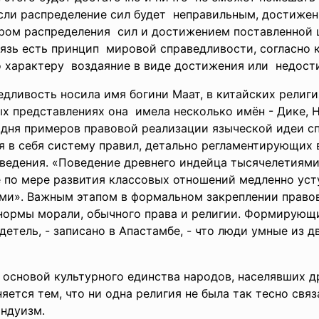
если распределение сил будет неправильным, достиже
ром распределения сил и достижением поставленной 
вязь есть принцип мировой справедливости, согласно
 характеру воздаяние в виде достижения или недост
дливость носила имя богини Маат, в китайских религия
х представлениях она имела несколько имён - Дике, Н
дня примеров правовой реализации языческой идеи с
ая в себя систему правил, детально регламентирующих
ведения. «Поведение древнего индейца тысячелетиями
 по мере развития классовых отношений медленно усту
ими». Важным этапом в формальном закреплении право
 нормы морали, обычного права и религии. Формирующ
детель, - записано в Апастамбе, - что люди умные из д
 основой культурного
единства народов, населявших 
яется тем, что ни одна религия не была так тесно св
индуизм.