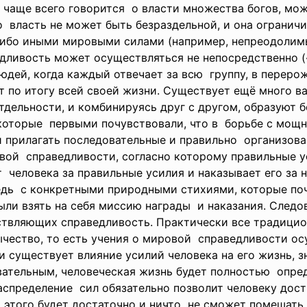
ве чаще всего говорится о власти множества богов, мо
го власть не может быть безраздельной, и она огранич
-либо иными мировыми силами (например, непреодоли
едливость может осуществляться не непосредственно (
юдей, когда каждый отвечает за всю группу, в переро
 по итогу всей своей жизни. Существует ещё много в
отдельности, и комбинируясь друг с другом, образуют 
 которые первыми почувствовали, что в борьбе с мо
и прилагать последовательные и правильно организова
вой справедливости, согласно которому правильные 
т человека за правильные усилия и наказывает его за 
едь с конкретными природными стихиями, которые поч
ыли взять на себя миссию награды и наказания. Следо
ествляющих справедливость. Практически все традици
ычество, то есть учения о мировой справедливости о
и существует влияние усилий человека на его жизнь, з
вательным, человеческая жизнь будет полностью опре
аспределение сил обязательно позволит человеку дост
 этого будет достаточно и ничто не сможет помешать