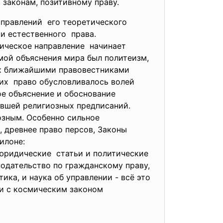
законам, позитивному праву.
аправлений его теоретического
и естественного права.
огическое направление начинает
мой объяснения мира был политеизм,
. Их ближайшими правовестниками
них право обусловливалось волей
ое объяснение и обоснование
чавшей религиозных предписаний.
озным. Особенно сильное
, древнее право персов, Законы
илоне:
 юридические статьи и политические
одательство по гражданскому праву,
ика, и наука об управлении - всё это
и с космическим законом