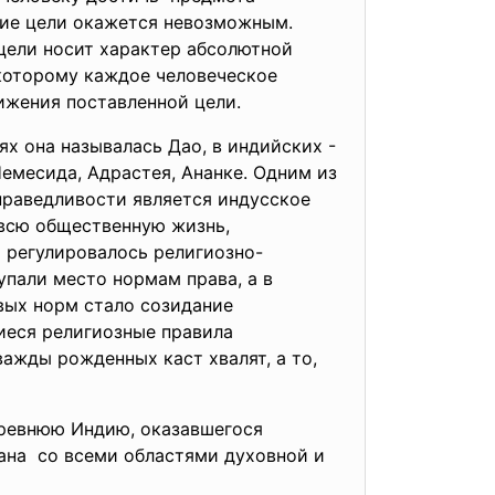
ние цели окажется невозможным.
цели носит характер абсолютной
 которому каждое человеческое
ижения поставленной цели.
х она называлась Дао, в индийских -
емесида, Адрастея, Ананке. Одним из
праведливости является индусское
 всю общественную жизнь,
 регулировалось религиозно-
пали место нормам права, а в
вых норм стало созидание
иеся религиозные правила
важды рожденных каст хвалят, а то,
древнюю Индию, оказавшегося
язана со всеми областями духовной и