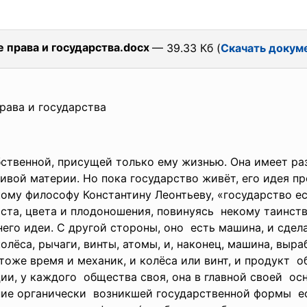
 права и государства.docx
— 39.33 Кб (
Скачать докум
права и
государства
ственной, присущей только ему жизнью. Она имеет ра
вой материи. Но пока государство живёт, его идея пр
кому философу Константину Леонтьеву, «государство ес
оста, цвета и плодоношения, повинуясь некому таинс
его идеи. С другой стороны, оно есть машина, и сдел
олёса, рычаги, винты, атомы, и, наконец, машина, вы
 тоже время и механик, и колёса или винт, и продукт 
ии, у каждого общества своя, она в главной своей ос
ние органически возникшей государственной
формы ес