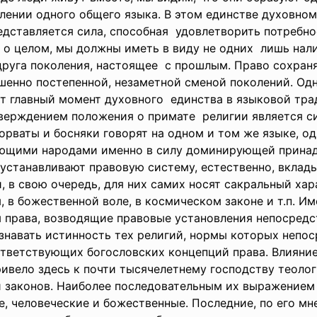
лении одного общего языка. В этом единстве духовном 
дставляется сила, способная удовлетворить потребн
к о целом, мы должны иметь в виду не одних лишь нал
руга поколения, настоящее с прошлым. Право сохраня
шенно постепенной, незаметной сменой поколений. Одн
т главный момент духовного единства в языковой тр
верждением положения о примате религии является с
орваты и босняки говорят на одном и том же языке, о
ующими народами именно в силу доминирующей принад
устанавливают правовую систему, естественно, вклады
и, в свою очередь, для них самих носят сакральный ха
, в божественной воле, в космическом законе и т.п. 
 права, возводящие правовые установления непосред
знавать истинность тех религий, нормы которых непо
ответствующих богословских концепций права. Влияни
ривело здесь к почти тысячелетнему господству теоло
 законов. Наиболее последовательным их выражением я
е, человеческие и божественные. Последние, по его мн