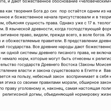
те, и дают божественное обоснование «человеческим» 
ва как творения Бога до сих пор остаётся одним из н
нное и божественное начала присутствовали и в теори
м, объясняя сущность права. Однако уже с 17 в. теол
ям. В языческой древности, когда господствующей фор
озитивное право, видели, прежде всего, в воле богов
и и
обожествляемые правители. В представлении древ
лей государства. Все древние народы дают божественн
о ни одной системы древнего писаного права, не вклю
т немало норм, которые могут быть отнесены к религи
тельство государств Древнего Востока (Законы Моисея
твление власти и закона существовало в Египте и Вав
ается на пользу, небесный закон воспринимает в себя
ая этика со своими правилами морали, обширное закон
о праву уголовному и, наконец, самая настоящая полит
 религиозной догмы, объединяющей нормировку жизн