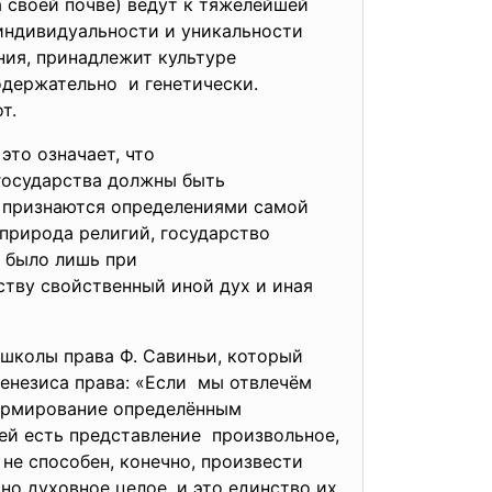
 своей почве) ведут к тяжелейшей
индивидуальности и уникальности
ния, принадлежит культуре
одержательно и генетически.
т.
 это означает, что
 государства должны быть
и признаются определениями самой
 природа религий, государство
о было лишь при
рству
свойственный иной дух и иная
 школы права Ф. Савиньи, который
енезиса права: «Если мы отвлечём
нормирование определённым
й есть представление произвольное,
 не способен, конечно, произвести
но духовное целое, и это единство их