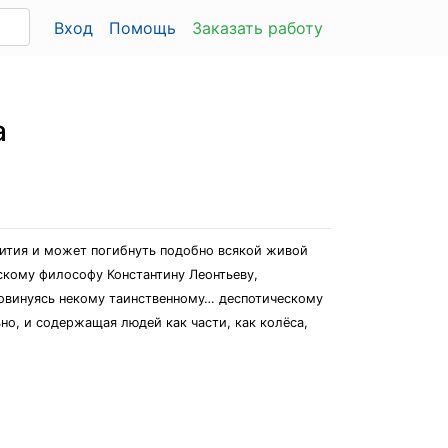
Вход
Помощь
Заказать работу
а
вития и может погибнуть подобно всякой живой
сскому философу Константину Леонтьеву,
 повинуясь некому таинственному… деспотическому
но, и содержащая людей как части, как колёса,