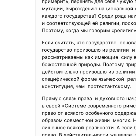
примерить, перенять для себя чужую 
мутации, вырождению национальной о
каждого государства? Среди ряда наи
и соответствующей ей религии, поск
Поэтому, когда мы говорим «религия
Если считать, что государство основа
государство произошло из религии и 
рассматриваемы как имеющие силу в 
божественной природы. Поэтому прир
действительно произошло из религии
специфической форме языческой рели
конституция, чем протестантскому.
Прямую связь права и духовного нач
в своей «Системе современного римс
право от всякого особенного содерж
образом совместной жизни многих. Н
лишённое всякой реальности. А если б
право. В действительности же везде, 