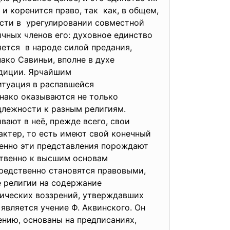
и коренится право, так как, в общем,
ости в урегулировании совместной
ичных членов его: духовное единство
ется в народе силой предания,
ако Савиньи, вполне в духе
адиции. Ярчайшим
итуация в распавшейся
днако оказываются не только
лежности к разным религиям.
вают в неё, прежде всего, свои
рактер, то есть имеют свой конечный
Именно эти представления порождают
ственно к высшим основам
средственно становятся правовыми,
е религии на содержание
гических воззрений, утверждавших
вляется учение Ф. Аквинского. Он
ению, основаны на предписаниях,