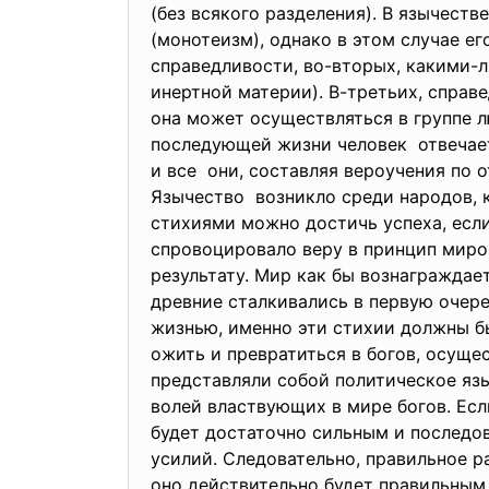
(без всякого разделения). В язычест
(монотеизм), однако в этом случае е
справедливости, во-вторых, какими
инертной материи). В-третьих, справ
она может осуществляться в группе л
последующей жизни человек отвечает
и все они, составляя вероучения по 
Язычество возникло среди народов,
стихиями можно достичь успеха, есл
спровоцировало веру в принцип миро
результату. Мир как бы вознаграждае
древние сталкивались в первую очер
жизнью, именно эти стихии должны б
ожить и превратиться в богов, осущ
представляли собой политическое яз
волей властвующих в мире богов. Есл
будет достаточно сильным и последо
усилий. Следовательно, правильное р
оно действительно будет
правильным,