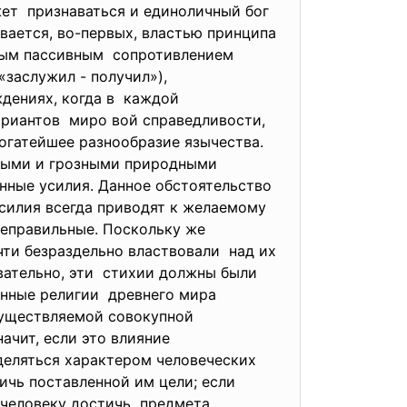
жет признаваться и единоличный бог
ивается, во-первых, властью принципа
мым пассивным сопротивлением
«заслужил - получил»),
ждениях, когда в каждой
ариантов миро вой справедливости,
богатейшее разнообразие язычества.
щными и грозными природными
нные усилия. Данное обстоятельство
усилия всегда приводят к желаемому
неправильные. Поскольку же
ти безраздельно властвовали над их
вательно, эти стихии должны были
онные религии древнего мира
существляемой совокупной
начит, если это влияние
деляться характером человеческих
ичь поставленной им цели; если
 человеку достичь предмета