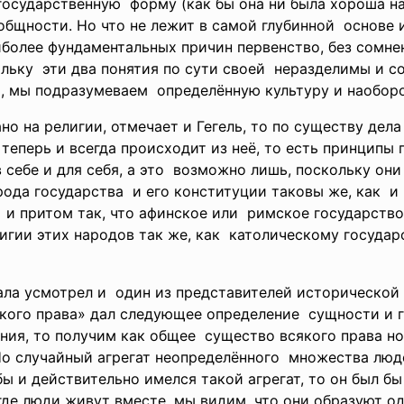
государственную форму (как бы она ни была хороша на
бщности. Но что не лежит в самой глубинной основе 
более фундаментальных причин первенство, без сомне
ольку эти два понятия по сути своей неразделимы и с
», мы подразумеваем определённую культуру и наоборо
но на религии, отмечает и Гегель, то по существу дела
теперь и всегда происходит из неё, то есть принципы
себе и для себя, а это возможно лишь, поскольку он
ода государства и его конституции таковы же, как и
 и притом так, что афинское или римское государств
гии этих народов так же, как католическому госуда
ала усмотрел и один из представителей исторической
кого права» дал следующее определение сущности и г
ания, то получим как общее существо всякого права 
о случайный агрегат
неопределённого множества люде
ы и действительно имелся такой агрегат, то он был бы
где люди живут вместе, мы видим, что они образуют од